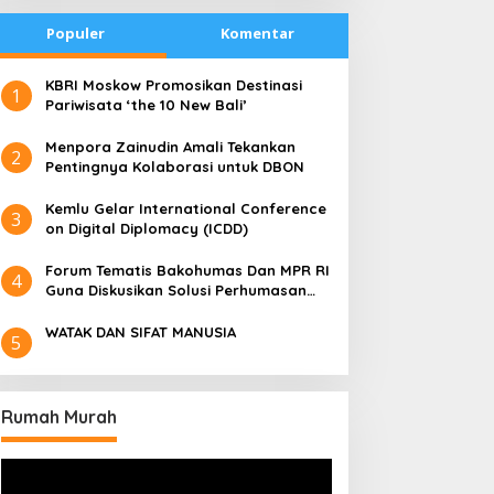
Populer
Komentar
​KBRI Moskow Promosikan Destinasi
1
Pariwisata ‘the 10 New Bali’
​Menpora Zainudin Amali Tekankan
2
Pentingnya Kolaborasi untuk DBON
​Kemlu Gelar International Conference
3
on Digital Diplomacy (ICDD)
Forum Tematis Bakohumas Dan MPR RI
4
Guna Diskusikan Solusi Perhumasan
Juga Tuk Perkuat Lembaga Masing –
Masing
WATAK DAN SIFAT MANUSIA
5
Rumah Murah
Pemutar
Video