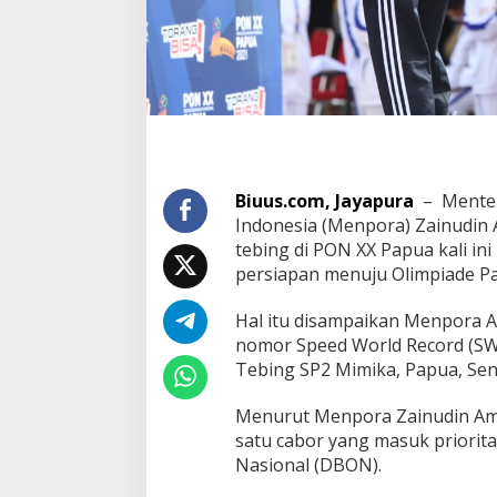
Biuus.com, Jayapura
– Menter
Indonesia (Menpora) Zainudin 
tebing di PON XX Papua kali in
persiapan menuju Olimpiade Pa
Hal itu disampaikan Menpora A
nomor Speed World Record (SWR
Tebing SP2 Mimika, Papua, Seni
Menurut Menpora Zainudin Amal
satu cabor yang masuk priorit
Nasional (DBON).