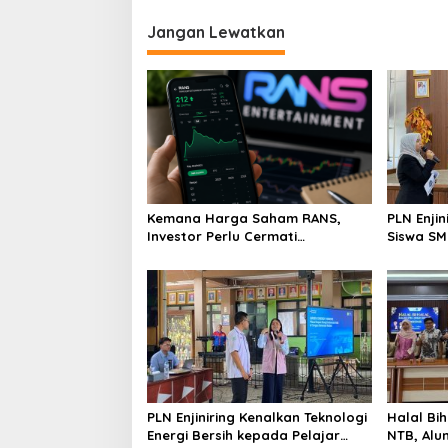
Jangan Lewatkan
Kemana Harga Saham RANS,
PLN Enji
Investor Perlu Cermati
Siswa SMK tentang Tant
Fundamental dan Menghindari
Perubaha
Spekulasi Berlebihan
PLN Enjiniring Kenalkan Teknologi
Halal Bih
Energi Bersih kepada Pelajar
NTB, Alu