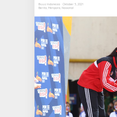
XX
Biuus Indonesia
Oktober 5, 2021
Dijadikan
Berita
,
Menpora
,
Nasional
Persiapan
Menuju
Olimpiade
Paris
2024