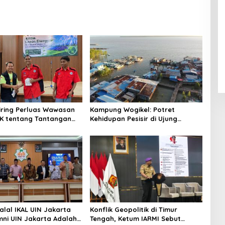
niring Perluas Wawasan
Kampung Wogikel: Potret
angan
Kehidupan Pesisir di Ujung
n Iklim
Selatan Papua yang Bertahan di
Tengah Keterbatasan
alal IKAL UIN Jakarta
Konflik Geopolitik di Timur
mni UIN Jakarta Adalah
Tengah, Ketum IARMI Sebut