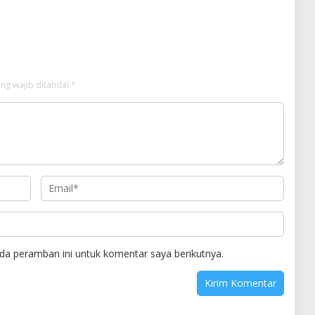
tegis
Alumni Menwa Harus Ambil Peran
Strategis
ng wajib ditandai
*
da peramban ini untuk komentar saya berikutnya.