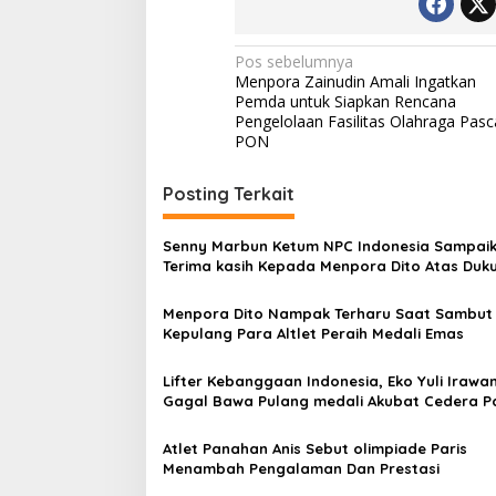
Navigasi
Pos sebelumnya
Menpora Zainudin Amali Ingatkan
pos
Pemda untuk Siapkan Rencana
Pengelolaan Fasilitas Olahraga Pasc
PON
Posting Terkait
Senny Marbun Ketum NPC Indonesia Sampai
Terima kasih Kepada Menpora Dito Atas Duk
Penuhnya
Menpora Dito Nampak Terharu Saat Sambut
Kepulang Para Altlet Peraih Medali Emas
Lifter Kebanggaan Indonesia, Eko Yuli Irawa
Gagal Bawa Pulang medali Akubat Cedera P
Atlet Panahan Anis Sebut olimpiade Paris
Menambah Pengalaman Dan Prestasi