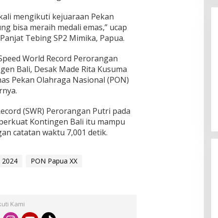
kali mengikuti kejuaraan Pekan
ung bisa meraih medali emas,” ucap
 Panjat Tebing SP2 Mimika, Papua.
 Speed World Record Perorangan
tingen Bali, Desak Made Rita Kusuma
mas Pekan Olahraga Nasional (PON)
Enam Pejabat Baru Resmi Dilantik
rnya.
di Kejati Kepri oleh J. Devy
Sudarso
Di Berita, Politik
|
November 3, 2025
ecord (SWR) Perorangan Putri pada
perkuat Kontingen Bali itu mampu
an catatan waktu 7,001 detik.
s 2024
PON Papua XX
kuti Kami