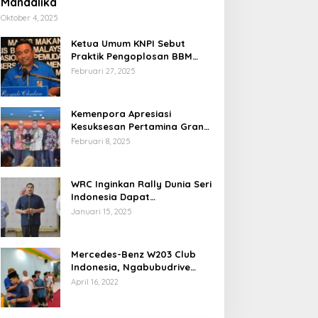
Mandalika
Oktober 4, 2025
Ketua Umum KNPI Sebut
Praktik Pengoplosan BBM
Cederai Kepercayaan
Februari 27, 2025
Masyarakat
Kemenpora Apresiasi
Kesuksesan Pertamina Grand
Prix of Indonesia 2024
Februari 8, 2025
WRC Inginkan Rally Dunia Seri
Indonesia Dapat
Terselenggara 2026
Januari 15, 2025
Mendatang
Mercedes-Benz W203 Club
Indonesia, Ngabubudrive
Ramadhan 2022
April 16, 2022