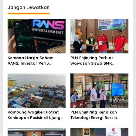
merchandise resmi Piala
Keketuaan Indonesia di
Dunia U-20
ASEAN 2023
Jangan Lewatkan
Kemana Harga Saham
PLN Enjiniring Perluas
RANS, Investor Perlu
Wawasan Siswa SMK
Cermati Fundamental dan
tentang Tantangan
Menghindari Spekulasi
Perubahan Iklim
Berlebihan
Kampung Wogikel: Potret
PLN Enjiniring Kenalkan
Kehidupan Pesisir di Ujung
Teknologi Energi Bersih
Selatan Papua yang
kepada Pelajar Jakarta
Bertahan di Tengah
Keterbatasan