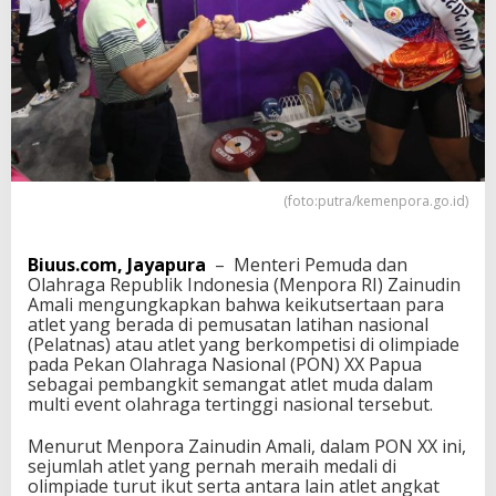
i
S
e
b
u
t
K
e
i
k
(foto:putra/kemenpora.go.id)
u
t
s
Biuus.com, Jayapura
– Menteri Pemuda dan
e
Olahraga Republik Indonesia (Menpora RI) Zainudin
r
Amali mengungkapkan bahwa keikutsertaan para
t
atlet yang berada di pemusatan latihan nasional
a
(Pelatnas) atau atlet yang berkompetisi di olimpiade
a
pada Pekan Olahraga Nasional (PON) XX Papua
n
sebagai pembangkit semangat atlet muda dalam
A
multi event olahraga tertinggi nasional tersebut.
t
l
Menurut Menpora Zainudin Amali, dalam PON XX ini,
e
sejumlah atlet yang pernah meraih medali di
t
olimpiade turut ikut serta antara lain atlet angkat
P