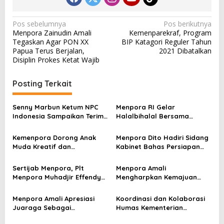
N
Pos sebelumnya
Pos berikutnya
Menpora Zainudin Amali
Kemenparekraf, Program
a
Tegaskan Agar PON XX
BIP Katagori Reguler Tahun
v
Papua Terus Berjalan,
2021 Dibatalkan
Disiplin Prokes Ketat Wajib
i
g
Posting Terkait
a
s
Senny Marbun Ketum NPC
Menpora RI Gelar
Indonesia Sampaikan Terima
Halalbihalal Bersama
i
kasih Kepada Menpora Dito
Keluarga Besar Kemenpora
p
Atas Dukungan Penuhnya
Kemenpora Dorong Anak
Menpora Dito Hadiri Sidang
Muda Kreatif dan
Kabinet Bahas Persiapan
o
Berprestasi Nasional dan
Ramadhan & Idulfitri 1445 H
s
Internasional
Sertijab Menpora, Plt
Menpora Amali
Menpora Muhadjir Effendy
Mengharpkan Kemajuan
Pastikan Proses Transisi
Kemenpora RI Berlanjut
Berjalan dengan Baik
Menpora Amali Apresiasi
Koordinasi dan Kolaborasi
Juaraga Sebagai
Humas Kementerian
Pemegang Lisensi
Lembaga Jadi Kunci Penting