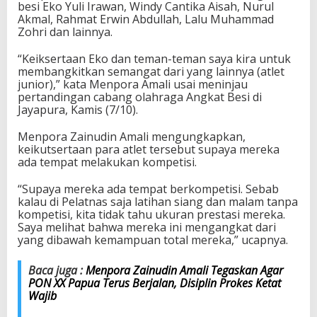
besi Eko Yuli Irawan, Windy Cantika Aisah, Nurul
e
Akmal, Rahmat Erwin Abdullah, Lalu Muhammad
l
Zohri dan lainnya.
a
t
“Keiksertaan Eko dan teman-teman saya kira untuk
n
membangkitkan semangat dari yang lainnya (atlet
a
junior),” kata Menpora Amali usai meninjau
s
pertandingan cabang olahraga Angkat Besi di
d
Jayapura, Kamis (7/10).
i
P
Menpora Zainudin Amali mengungkapkan,
O
keikutsertaan para atlet tersebut supaya mereka
N
ada tempat melakukan kompetisi.
X
X
u
“Supaya mereka ada tempat berkompetisi. Sebab
n
kalau di Pelatnas saja latihan siang dan malam tanpa
t
kompetisi, kita tidak tahu ukuran prestasi mereka.
u
Saya melihat bahwa mereka ini mengangkat dari
k
yang dibawah kemampuan total mereka,” ucapnya.
B
a
Baca juga :
Menpora Zainudin Amali Tegaskan Agar
n
PON XX Papua Terus Berjalan, Disiplin Prokes Ketat
g
Wajib
k
i