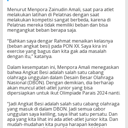
t
Menurut Menpora Zainudin Amali, saat para atlet
k
melakukan latihan di Pelatnas dengan saat
a
melakukan kompetisi sangat berbeda, karena di
n
Pelatnas mereka tidak memiliki beban dan bisa
S
mengangkat beban berapa saja.
e
m
a
“Bahkan saya dengar Rahmat menaikan kelasnya
n
(beban angkat besi) pada PON XX. Saya kira ini
g
exercise yang bagus dan kita gak ada masalah
a
dengan itu,” katanya.
t
A
Dalam kesempatan ini, Menpora Amali menegaskan
t
bahwa Angkat Besi adalah salah satu cabang
l
olahraga unggulan dalam Desain Besar Olahraga
e
Nasional (DBON). Dengan demikian, dia berharap
t
akan muncul atlet-atlet junior yang bisa
J
dipersiapkan untuk ikut Olimpiade Parais 2024 nanti.
u
n
“Jadi Angkat Besi adalah salah satu cabang olahraga
i
yang masuk di dalam DBON. Jadi semua cabor
o
unggulan saya keliling, saya lihat satu persatu. Dan
r
apa yang kita lihat ini ada atlet-atlet junior kita. Dan
mudah-mudahan kita punya harapan kedepan