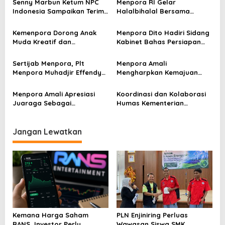
Senny Marbun Ketum NPC
Menpora RI Gelar
a
Indonesia Sampaikan Terima
Halalbihalal Bersama
s
kasih Kepada Menpora Dito
Keluarga Besar Kemenpora
Atas Dukungan Penuhnya
i
Kemenpora Dorong Anak
Menpora Dito Hadiri Sidang
Muda Kreatif dan
Kabinet Bahas Persiapan
p
Berprestasi Nasional dan
Ramadhan & Idulfitri 1445 H
Internasional
o
Sertijab Menpora, Plt
Menpora Amali
Menpora Muhadjir Effendy
Mengharpkan Kemajuan
s
Pastikan Proses Transisi
Kemenpora RI Berlanjut
Berjalan dengan Baik
Menpora Amali Apresiasi
Koordinasi dan Kolaborasi
Juaraga Sebagai
Humas Kementerian
Pemegang Lisensi
Lembaga Jadi Kunci Penting
merchandise resmi Piala
Keketuaan Indonesia di
Dunia U-20
ASEAN 2023
Jangan Lewatkan
Kemana Harga Saham
PLN Enjiniring Perluas
RANS, Investor Perlu
Wawasan Siswa SMK