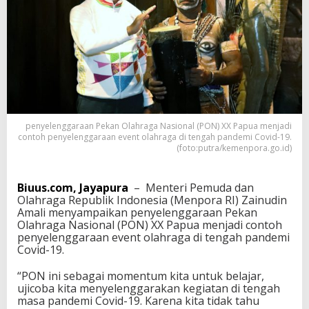
i
,
P
e
n
y
e
l
e
n
penyelenggaraan Pekan Olahraga Nasional (PON) XX Papua menjadi
g
contoh penyelenggaraan event olahraga di tengah pandemi Covid-19.
g
(foto:putra/kemenpora.go.id)
a
r
a
Biuus.com, Jayapura
– Menteri Pemuda dan
a
Olahraga Republik Indonesia (Menpora RI) Zainudin
n
Amali menyampaikan penyelenggaraan Pekan
P
Olahraga Nasional (PON) XX Papua menjadi contoh
O
penyelenggaraan event olahraga di tengah pandemi
N
Covid-19.
X
X
“PON ini sebagai momentum kita untuk belajar,
P
ujicoba kita menyelenggarakan kegiatan di tengah
a
masa pandemi Covid-19. Karena kita tidak tahu
p