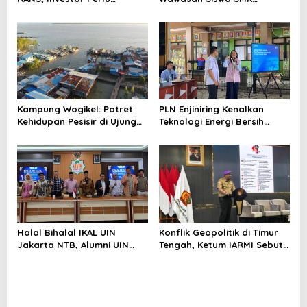
Cermati Fundamental dan
tentang Tantangan
Menghindari Spekulasi
Perubahan Iklim
Berlebihan
Kampung Wogikel: Potret
PLN Enjiniring Kenalkan
Kehidupan Pesisir di Ujung
Teknologi Energi Bersih
Selatan Papua yang
kepada Pelajar Jakarta
Bertahan di Tengah
Keterbatasan
Halal Bihalal IKAL UIN
Konflik Geopolitik di Timur
Jakarta NTB, Alumni UIN
Tengah, Ketum IARMI Sebut
Jakarta Adalah Aset
Alumni Menwa Harus Ambil
Strategis
Peran Strategis