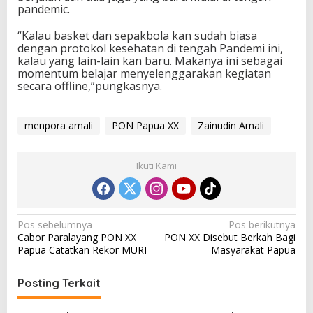
pandemic.
i
T
“Kalau basket dan sepakbola kan sudah biasa
e
dengan protokol kesehatan di tengah Pandemi ini,
n
kalau yang lain-lain kan baru. Makanya ini sebagai
g
momentum belajar menyelenggarakan kegiatan
a
secara offline,”pungkasnya.
h
P
a
n
menpora amali
PON Papua XX
Zainudin Amali
d
e
m
Ikuti Kami
i
N
Pos sebelumnya
Pos berikutnya
Cabor Paralayang PON XX
PON XX Disebut Berkah Bagi
a
Papua Catatkan Rekor MURI
Masyarakat Papua
v
i
Posting Terkait
g