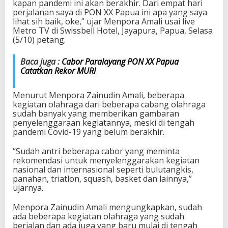
kapan pandemi ini akan berakhir. Dari empat hari
u
perjalanan saya di PON XX Papua ini apa yang saya
a
lihat sih baik, oke,” ujar Menpora Amali usai live
J
Metro TV di Swissbell Hotel, Jayapura, Papua, Selasa
a
(5/10) petang.
d
i
Baca juga :
Cabor Paralayang PON XX Papua
C
Catatkan Rekor MURI
o
n
t
Menurut Menpora Zainudin Amali, beberapa
o
kegiatan olahraga dari beberapa cabang olahraga
h
sudah banyak yang memberikan gambaran
E
penyelenggaraan kegiatannya, meski di tengah
v
pandemi Covid-19 yang belum berakhir.
e
n
“Sudah antri beberapa cabor yang meminta
O
rekomendasi untuk menyelenggarakan kegiatan
l
nasional dan internasional seperti bulutangkis,
a
panahan, triatlon, squash, basket dan lainnya,”
h
ujarnya.
r
a
Menpora Zainudin Amali mengungkapkan, sudah
g
ada beberapa kegiatan olahraga yang sudah
a
berjalan dan ada juga yang baru mulai di tengah
d