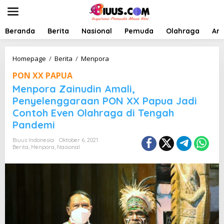
L
e
w
a
Beranda
Berita
Nasional
Pemuda
Olahraga
Art
t
i
k
M
Homepage
/
Berita
/
Menpora
e
e
PON XX PAPUA
k
n
o
p
Menpora Zainudin Amali,
n
o
Penyelenggaraan PON XX Papua Jadi
t
r
Contoh Even Olahraga di Tengah
e
a
n
Z
Pandemi
a
i
Biuus Indonesia
Oktober 6, 2021
Berita
,
Menpora
,
Nasional
n
u
d
i
n
A
m
a
l