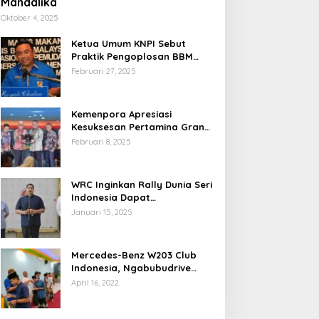
Mandalika
Oktober 4, 2025
Ketua Umum KNPI Sebut
Praktik Pengoplosan BBM
Cederai Kepercayaan
Februari 27, 2025
Masyarakat
Kemenpora Apresiasi
Kesuksesan Pertamina Grand
Prix of Indonesia 2024
Februari 8, 2025
WRC Inginkan Rally Dunia Seri
Indonesia Dapat
Terselenggara 2026
Januari 15, 2025
Mendatang
Mercedes-Benz W203 Club
Indonesia, Ngabubudrive
Ramadhan 2022
April 16, 2022