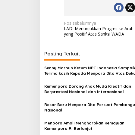
Navigasi
Pos sebelumnya
LADI Menunjukkan Progres ke Arah
pos
yang Positif Atas Sanksi WADA
Posting Terkait
Senny Marbun Ketum NPC Indonesia Sampai
Terima kasih Kepada Menpora Dito Atas Duk
Penuhnya
Kemenpora Dorong Anak Muda Kreatif dan
Berprestasi Nasional dan Internasional
Rekor Baru Menpora Dito Perkuat Pembang
Nasional
Menpora Amali Mengharpkan Kemajuan
Kemenpora RI Berlanjut