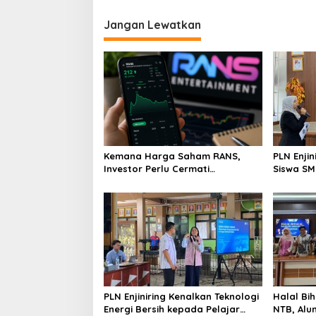
Jangan Lewatkan
Kemana Harga Saham RANS,
PLN Enji
Investor Perlu Cermati
Siswa SMK tentang Tant
Fundamental dan Menghindari
Perubaha
Spekulasi Berlebihan
PLN Enjiniring Kenalkan Teknologi
Halal Bih
Energi Bersih kepada Pelajar
NTB, Alu