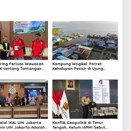
niring Perluas Wawasan
Kampung Wogikel: Potret
angan
Kehidupan Pesisir di Ujung
n Iklim
Selatan Papua yang Bertahan di
Tengah Keterbatasan
alal IKAL UIN Jakarta
Konflik Geopolitik di Timur
mni UIN Jakarta Adalah
Tengah, Ketum IARMI Sebut