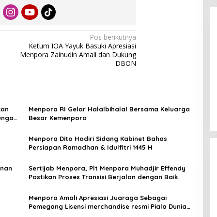
Pos berikutnya
Ketum IOA Yayuk Basuki Apresiasi
Menpora Zainudin Amali dan Dukung
DBON
Enam Pejabat Baru Resmi Dilantik
di Kejati Kepri oleh J. Devy
Sudarso
Di Berita, Politik
|
November 3, 2025
kan
Menpora RI Gelar Halalbihalal Bersama Keluarga
ungan
Besar Kemenpora
Menpora Dito Hadiri Sidang Kabinet Bahas
Persiapan Ramadhan & Idulfitri 1445 H
unan
Sertijab Menpora, Plt Menpora Muhadjir Effendy
Pastikan Proses Transisi Berjalan dengan Baik
Menpora Amali Apresiasi Juaraga Sebagai
Pemegang Lisensi merchandise resmi Piala Dunia
U-20