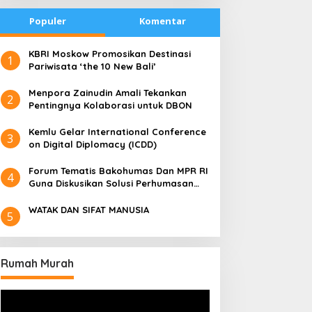
Populer
Komentar
​KBRI Moskow Promosikan Destinasi
1
Pariwisata ‘the 10 New Bali’
​Menpora Zainudin Amali Tekankan
2
Pentingnya Kolaborasi untuk DBON
​Kemlu Gelar International Conference
3
on Digital Diplomacy (ICDD)
Forum Tematis Bakohumas Dan MPR RI
4
Guna Diskusikan Solusi Perhumasan
Juga Tuk Perkuat Lembaga Masing –
Masing
WATAK DAN SIFAT MANUSIA
5
Rumah Murah
Pemutar
Video