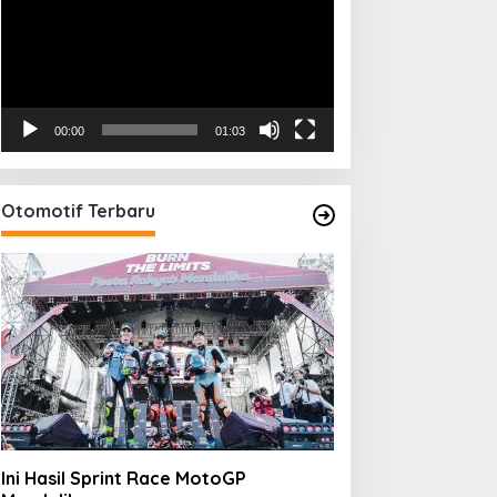
00:00
01:03
Otomotif Terbaru
Ini Hasil Sprint Race MotoGP