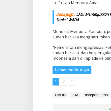
itu,” ucap Menpora Amali.
Baca juga :
LADI Menunjukkan Pr
Sanksi WADA
Menurut Menpora Zainudin, pe
sudah berjasa mengharumkan n
“Pemerintah mengapresiasi keh
sudah berjasa dan berpenga
Indonesia dari olimpiade ke oli
Laman berikutnya
1
2
3
DBON
IOA
menpora amali
I