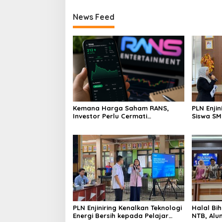
News Feed
Kemana Harga Saham RANS,
PLN Enji
Investor Perlu Cermati
Siswa SMK tentang Tant
Fundamental dan Menghindari
Perubaha
Spekulasi Berlebihan
PLN Enjiniring Kenalkan Teknologi
Halal Bih
Energi Bersih kepada Pelajar
NTB, Alu