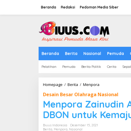
Lewati
ke
Beranda
Redaksi
Pedoman Media Siber
konten
tutup
Beranda
Berita
Nasional
Pemuda
Pelatihan
Pemuda
Berita Politik
Cerita
Sepa
Menpora
Homepage
/
Berita
/
Menpora
Zainudin
Desain Besar Olahraga Nasional
Amali
Menerima
Menpora Zainudin 
IOA
Bahas
DBON untuk Kemaju
DBON
untuk
Biuus Indonesia
Desember 15, 2021
Kemajuan
Berita
,
Menpora
,
Nasional