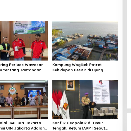
niring Perluas Wawasan
Kampung Wogikel: Potret
angan
Kehidupan Pesisir di Ujung
n Iklim
Selatan Papua yang Bertahan di
Tengah Keterbatasan
alal IKAL UIN Jakarta
Konflik Geopolitik di Timur
mni UIN Jakarta Adalah
Tengah, Ketum IARMI Sebut