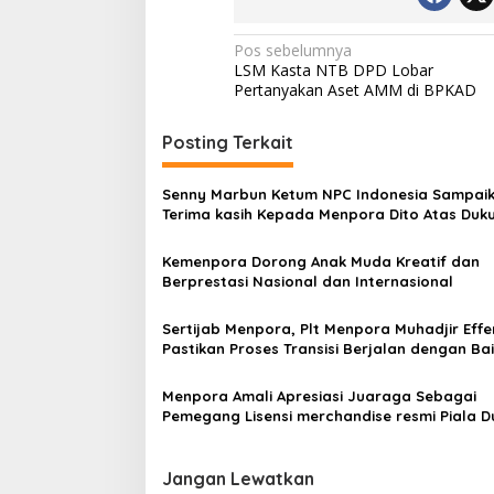
Navigasi
Pos sebelumnya
LSM Kasta NTB DPD Lobar
pos
Pertanyakan Aset AMM di BPKAD
Posting Terkait
Senny Marbun Ketum NPC Indonesia Sampai
Terima kasih Kepada Menpora Dito Atas Duk
Penuhnya
Kemenpora Dorong Anak Muda Kreatif dan
Berprestasi Nasional dan Internasional
Sertijab Menpora, Plt Menpora Muhadjir Eff
Pastikan Proses Transisi Berjalan dengan Ba
Menpora Amali Apresiasi Juaraga Sebagai
Pemegang Lisensi merchandise resmi Piala Dunia
U-20
Jangan Lewatkan