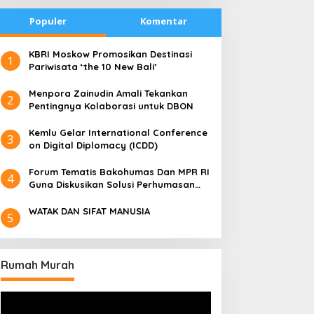
Populer
Komentar
​KBRI Moskow Promosikan Destinasi
1
Pariwisata ‘the 10 New Bali’
​Menpora Zainudin Amali Tekankan
2
Pentingnya Kolaborasi untuk DBON
​Kemlu Gelar International Conference
3
on Digital Diplomacy (ICDD)
Forum Tematis Bakohumas Dan MPR RI
4
Guna Diskusikan Solusi Perhumasan
Juga Tuk Perkuat Lembaga Masing –
Masing
WATAK DAN SIFAT MANUSIA
5
Rumah Murah
Pemutar
Video