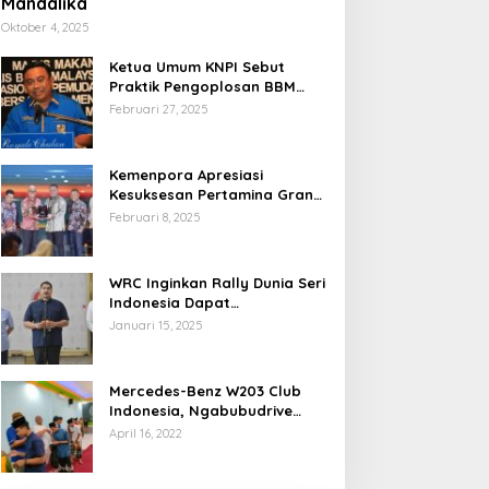
Mandalika
Oktober 4, 2025
Ketua Umum KNPI Sebut
Praktik Pengoplosan BBM
Cederai Kepercayaan
Februari 27, 2025
Masyarakat
Kemenpora Apresiasi
Kesuksesan Pertamina Grand
Prix of Indonesia 2024
Februari 8, 2025
WRC Inginkan Rally Dunia Seri
Indonesia Dapat
Terselenggara 2026
Januari 15, 2025
Mendatang
Mercedes-Benz W203 Club
Indonesia, Ngabubudrive
Ramadhan 2022
April 16, 2022