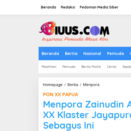
Lewati
ke
Beranda
Redaksi
Pedoman Media Siber
konten
tutup
Beranda
Berita
Nasional
Pemuda
Pelatihan
Pemuda
Berita Politik
Cerita
Sepa
Menpora
Homepage
/
Berita
/
Menpora
Zainudin
PON XX PAPUA
Amali
:
Menpora Zainudin A
Media
Center
XX Klaster Jayapu
PON
XX
Sebagus Ini
Klaster