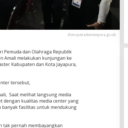
(foto:putra/kemenpora.go.id)
i Pemuda dan Olahraga Republik
in Amali melakukan kunjungan ke
ster Kabupaten dan Kota Jayapura,
nter tersebut,
li, Saat melihat langsung media
 dengan kualitas media center yang
 banyak fasilitas untuk mendukung
dan tak pernah membayangkan