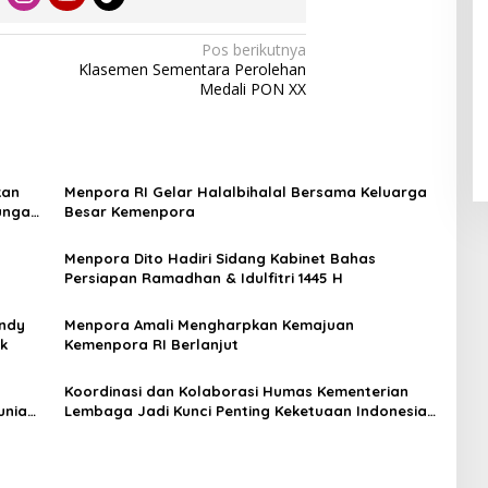
Pos berikutnya
Klasemen Sementara Perolehan
Medali PON XX
kan
Menpora RI Gelar Halalbihalal Bersama Keluarga
ungan
Besar Kemenpora
Menpora Dito Hadiri Sidang Kabinet Bahas
Persiapan Ramadhan & Idulfitri 1445 H
endy
Menpora Amali Mengharpkan Kemajuan
ik
Kemenpora RI Berlanjut
Koordinasi dan Kolaborasi Humas Kementerian
Lembaga Jadi Kunci Penting Keketuaan Indonesia
di ASEAN 2023