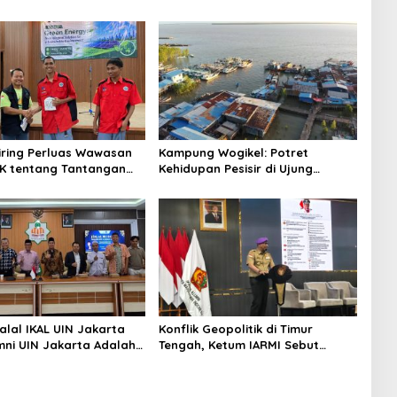
niring Perluas Wawasan
Kampung Wogikel: Potret
angan
Kehidupan Pesisir di Ujung
n Iklim
Selatan Papua yang Bertahan di
Tengah Keterbatasan
alal IKAL UIN Jakarta
Konflik Geopolitik di Timur
mni UIN Jakarta Adalah
Tengah, Ketum IARMI Sebut
tegis
Alumni Menwa Harus Ambil Peran
Strategis