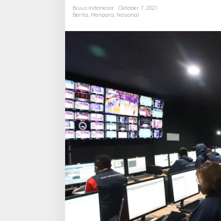
Jayapura,
Biuus Indonesia
Oktober 7, 2021
Tak
Berita
,
Menpora
,
Nasional
Membayangkan
Sebagus
Ini