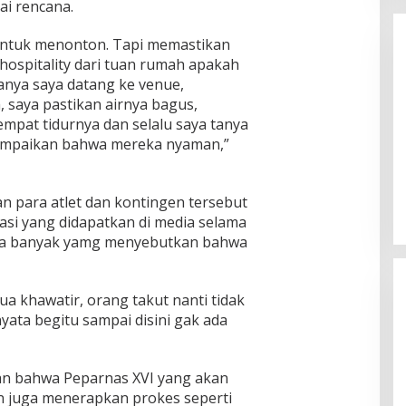
i rencana.
 untuk menonton. Tapi memastikan
ospitality dari tuan rumah apakah
nya saya datang ke venue,
 saya pastikan airnya bagus,
empat tidurnya dan selalu saya tanya
mpaikan bahwa mereka nyaman,”
u Resmi Dilantik
Koordinator ARPN Mario Sebut
eh J. Devy
Perseteruan TNI-POLRI Sengaja
dilakukan Provokator
ber 3, 2025
Di Berita, Pemuda, Politik
|
September 14, 2025
n para atlet dan kontingen tersebut
si yang didapatkan di media selama
na banyak yamg menyebutkan bahwa
a khawatir, orang takut nanti tidak
yata begitu sampai disini gak ada
 bahwa Peparnas XVI yang akan
n juga menerapkan prokes seperti