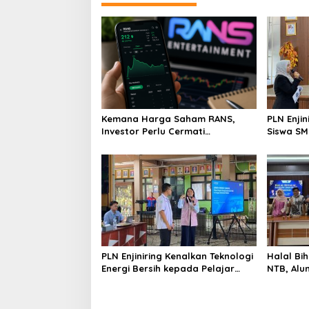
Kemana Harga Saham RANS,
PLN Enji
Investor Perlu Cermati
Siswa SMK tentang Tant
Fundamental dan Menghindari
Perubaha
Spekulasi Berlebihan
PLN Enjiniring Kenalkan Teknologi
Halal Bih
Energi Bersih kepada Pelajar
NTB, Alu
Jakarta
Aset Stra