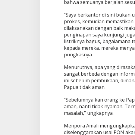
bahwa semuanya berjalan sesua
“Saya berkantor di sini bukan
prokes, kemudian memastikan h
dilaksanakan dengan baik maka
penginapan saya kunjungi juga,
listriknya bagus, bagaiamana t
kepada mereka, mereka menya
Enam Pejabat Bar
pungkasnya.
di Kejati Kepri ol
Sudarso
Di Berita, Politik
|
Novem
Menurutnya, apa yang dirasaka
sangat berbeda dengan informa
ini sebelum pembukaan, dima
Papua tidak aman.
“Sebelumnya kan orang ke Papu
aman, nanti tidak nyaman. Tern
masalah,” ungkapnya.
Menpora Amali mengungkapkan
diselenggarakan usai PON aka