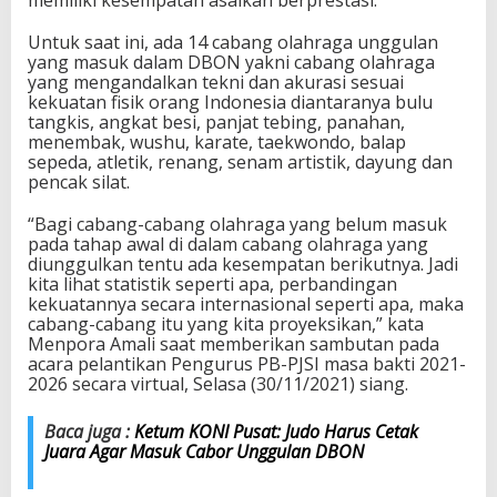
U
n
Untuk saat ini, ada 14 cabang olahraga unggulan
g
yang masuk dalam DBON yakni cabang olahraga
g
yang mengandalkan tekni dan akurasi sesuai
u
kekuatan fisik orang Indonesia diantaranya bulu
l
tangkis, angkat besi, panjat tebing, panahan,
a
menembak, wushu, karate, taekwondo, balap
n
sepeda, atletik, renang, senam artistik, dayung dan
D
pencak silat.
B
O
“Bagi cabang-cabang olahraga yang belum masuk
N
pada tahap awal di dalam cabang olahraga yang
diunggulkan tentu ada kesempatan berikutnya. Jadi
kita lihat statistik seperti apa, perbandingan
kekuatannya secara internasional seperti apa, maka
cabang-cabang itu yang kita proyeksikan,” kata
Menpora Amali saat memberikan sambutan pada
acara pelantikan Pengurus PB-PJSI masa bakti 2021-
2026 secara virtual, Selasa (30/11/2021) siang.
Baca juga :
Ketum KONI Pusat: Judo Harus Cetak
Juara Agar Masuk Cabor Unggulan DBON