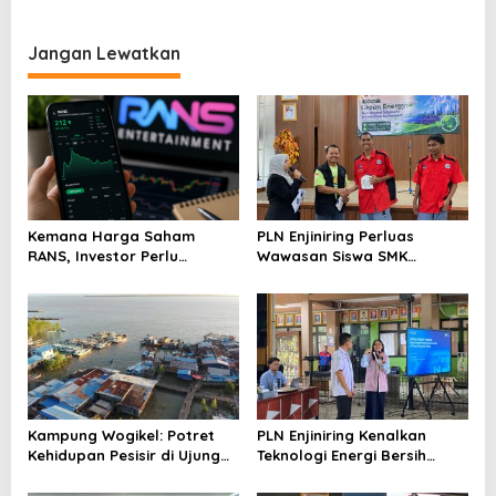
Ramadhan & Idulfitri 1445 H
Nasional
Jangan Lewatkan
Kemana Harga Saham
PLN Enjiniring Perluas
RANS, Investor Perlu
Wawasan Siswa SMK
Cermati Fundamental dan
tentang Tantangan
Menghindari Spekulasi
Perubahan Iklim
Berlebihan
Kampung Wogikel: Potret
PLN Enjiniring Kenalkan
Kehidupan Pesisir di Ujung
Teknologi Energi Bersih
Selatan Papua yang
kepada Pelajar Jakarta
Bertahan di Tengah