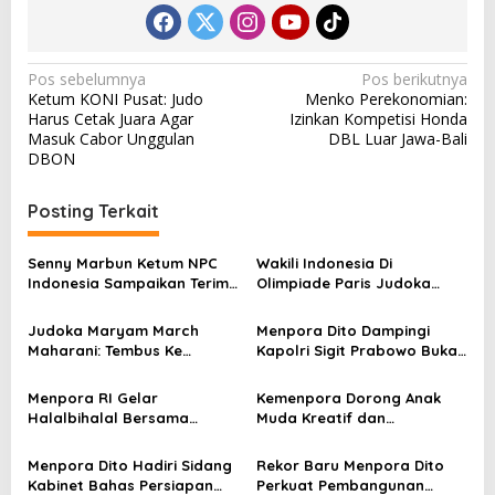
N
Pos sebelumnya
Pos berikutnya
Ketum KONI Pusat: Judo
Menko Perekonomian:
a
Harus Cetak Juara Agar
Izinkan Kompetisi Honda
v
Masuk Cabor Unggulan
DBL Luar Jawa-Bali
DBON
i
g
Posting Terkait
a
s
Senny Marbun Ketum NPC
Wakili Indonesia Di
Indonesia Sampaikan Terima
Olimpiade Paris Judoka
i
kasih Kepada Menpora Dito
Maharani Belajar Judo
p
Atas Dukungan Penuhnya
Sejak Umur 12 Tahun
Judoka Maryam March
Menpora Dito Dampingi
Maharani: Tembus Ke
Kapolri Sigit Prabowo Buka
o
Olimpiade Adalah Prestasi
Kejurnas Judo dan Bela Diri
s
Yang Membanggakan
2024 di Senayan
Menpora RI Gelar
Kemenpora Dorong Anak
Halalbihalal Bersama
Muda Kreatif dan
Keluarga Besar Kemenpora
Berprestasi Nasional dan
Internasional
Menpora Dito Hadiri Sidang
Rekor Baru Menpora Dito
Kabinet Bahas Persiapan
Perkuat Pembangunan