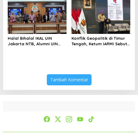
Keterbatasan
Halal Bihalal IKAL UIN
Konflik Geopolitik di Timur
Jakarta NTB, Alumni UIN
Tengah, Ketum IARMI Sebut
Jakarta Adalah Aset
Alumni Menwa Harus Ambil
Strategis
Peran Strategis
Tambah Komentar