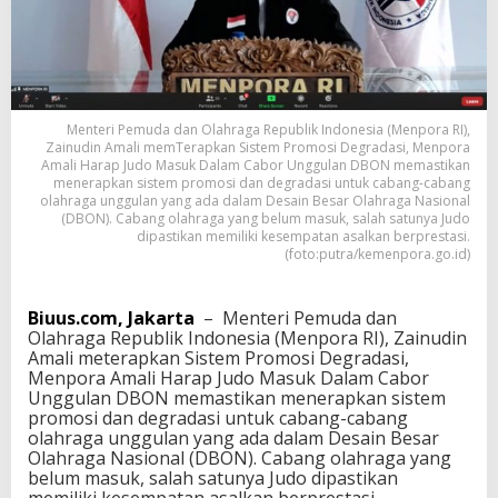
i
H
a
r
a
p
Menteri Pemuda dan Olahraga Republik Indonesia (Menpora RI),
J
Zainudin Amali memTerapkan Sistem Promosi Degradasi, Menpora
u
Amali Harap Judo Masuk Dalam Cabor Unggulan DBON memastikan
d
menerapkan sistem promosi dan degradasi untuk cabang-cabang
o
olahraga unggulan yang ada dalam Desain Besar Olahraga Nasional
M
(DBON). Cabang olahraga yang belum masuk, salah satunya Judo
a
dipastikan memiliki kesempatan asalkan berprestasi.
s
(foto:putra/kemenpora.go.id)
u
k
D
Biuus.com, Jakarta
– Menteri Pemuda dan
a
Olahraga Republik Indonesia (Menpora RI), Zainudin
l
Amali meterapkan Sistem Promosi Degradasi,
a
Menpora Amali Harap Judo Masuk Dalam Cabor
m
Unggulan DBON memastikan menerapkan sistem
C
promosi dan degradasi untuk cabang-cabang
a
olahraga unggulan yang ada dalam Desain Besar
b
Olahraga Nasional (DBON). Cabang olahraga yang
o
belum masuk, salah satunya Judo dipastikan
r
memiliki kesempatan asalkan berprestasi.