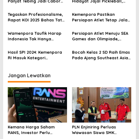
Panjat Tebing Jadi Cabor
Hidayat Jajal Pickleball,
i
Prioritas Menuju Olimpiade
Sebut Cocok untuk
p
2028
Masyarakat Indonesia
Tegaskan Profesionalisme,
Kemenpora Pastikan
Rapat KOI 2025 Bahas Tata
Persiapan Atlet Tetap Jalan
o
Kelola dan Persiapan Ajang
Meski Ada Penyesuaian
s
Internasional
Wamenpora Taufik Harap
Persiapan Atlet Menuju SEA
Indonesia Tak Hanya
Games dan Olimpiade,
Pertahankan tapi Juga
Menpora Jamin Pelatnas
Tingkatkan Prestasi
Tak Terhenti
Hasil SPI 2024: Kemenpora
Bocah Kelas 2 SD Raih Emas
RI Masuk Kategori
Pada Ajang Southeast Asian
Berintegritas dengan Nilai
Mathematical Olimpiade
77,4
(SEAMO) X
Jangan Lewatkan
Kemana Harga Saham
PLN Enjiniring Perluas
RANS, Investor Perlu
Wawasan Siswa SMK
Cermati Fundamental dan
tentang Tantangan