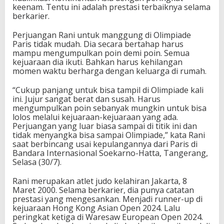
i
keenam. Tentu ini adalah prestasi terbaiknya selama
B
berkarier.
e
l
Perjuangan Rani untuk manggung di Olimpiade
a
Paris tidak mudah. Dia secara bertahap harus
j
mampu mengumpulkan poin demi poin. Semua
a
kejuaraan dia ikuti. Bahkan harus kehilangan
r
momen waktu berharga dengan keluarga di rumah.
J
u
“Cukup panjang untuk bisa tampil di Olimpiade kali
d
ini. Jujur sangat berat dan susah. Harus
o
mengumpulkan poin sebanyak mungkin untuk bisa
S
lolos melalui kejuaraan-kejuaraan yang ada.
e
Perjuangan yang luar biasa sampai di titik ini dan
j
tidak menyangka bisa sampai Olimpiade,” kata Rani
a
saat berbincang usai kepulangannya dari Paris di
k
Bandara Internasional Soekarno-Hatta, Tangerang,
U
Selasa (30/7).
m
u
Rani merupakan atlet judo kelahiran Jakarta, 8
r
Maret 2000. Selama berkarier, dia punya catatan
1
prestasi yang mengesankan. Menjadi runner-up di
2
kejuaraan Hong Kong Asian Open 2024. Lalu
T
peringkat ketiga di Waresaw European Open 2024.
a