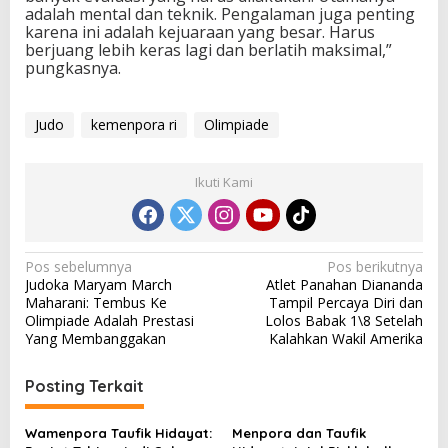
adalah mental dan teknik. Pengalaman juga penting
karena ini adalah kejuaraan yang besar. Harus
berjuang lebih keras lagi dan berlatih maksimal,”
pungkasnya.
Judo
kemenpora ri
Olimpiade
Ikuti Kami
N
Pos sebelumnya
Pos berikutnya
Judoka Maryam March
Atlet Panahan Diananda
a
Maharani: Tembus Ke
Tampil Percaya Diri dan
v
Olimpiade Adalah Prestasi
Lolos Babak 1\8 Setelah
Yang Membanggakan
Kalahkan Wakil Amerika
i
g
Posting Terkait
a
s
Wamenpora Taufik Hidayat:
Menpora dan Taufik