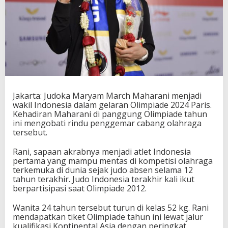
i
m
p
i
a
d
e
P
a
r
Jakarta: Judoka Maryam March Maharani menjadi
i
wakil Indonesia dalam gelaran Olimpiade 2024 Paris.
s
Kehadiran Maharani di panggung Olimpiade tahun
J
ini mengobati rindu penggemar cabang olahraga
u
tersebut.
d
o
Rani, sapaan akrabnya menjadi atlet Indonesia
k
pertama yang mampu mentas di kompetisi olahraga
a
terkemuka di dunia sejak judo absen selama 12
M
tahun terakhir. Judo Indonesia terakhir kali ikut
a
berpartisipasi saat Olimpiade 2012.
h
a
r
Wanita 24 tahun tersebut turun di kelas 52 kg. Rani
a
mendapatkan tiket Olimpiade tahun ini lewat jalur
n
kualifikasi Kontinental Asia dengan peringkat