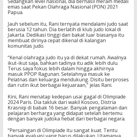
Sedangkan level nasional, dia berhasil meraih medali
h
emas saat Pekan Olahraga Nasional (PON) 2021
u
Papua.
n
Jauh sebelum itu, Rani ternyata mendalami judo saat
berusia 12 tahun. Dia berlatih di klub judo lokal di
Jakarta. Dedikasi tinggi dan bakat luar biasanya itu
membuat dirinya cepat dikenal di kalangan
komunitas judo.
“Kenal olahraga judo itu ya di dekat rumah. Awalnya
ikut-ikut saja, bahkan tadinya itu adik lebih dulu.
Terus saya fokus lebih dalam hingga akhirnya
masuk PPOP Ragunan. Setelahnya masuk ke
Pelatnas dan keluarga mendukung. Disitu berproses
dan rutin ikut berbagai kejuaraan,” jelas Rani.
Kini, Rani menatap kedepan usai gagal di Olimpiade
2024 Paris. Dia takluk dari wakil Kosovo, Distria
Krasniqi di babak 16 besar. Banyak pengalaman dan
pelajaran berharga yang didapat setelah bertemu
dengan banyak judoka hebat dari berbagai negara.
“Persaingan di Olimpiade itu sangat kuat. Tentu
banyak evaluasi yang harus dilakukan. Utamanya