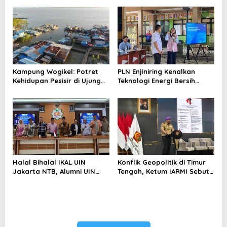
Menghindari Spekulasi
Perubahan Iklim
Berlebihan
Kampung Wogikel: Potret
PLN Enjiniring Kenalkan
Kehidupan Pesisir di Ujung
Teknologi Energi Bersih
Selatan Papua yang
kepada Pelajar Jakarta
Bertahan di Tengah
Keterbatasan
Halal Bihalal IKAL UIN
Konflik Geopolitik di Timur
Jakarta NTB, Alumni UIN
Tengah, Ketum IARMI Sebut
Jakarta Adalah Aset
Alumni Menwa Harus Ambil
Strategis
Peran Strategis