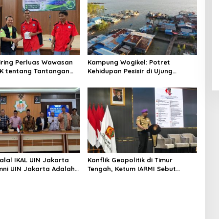
niring Perluas Wawasan
Kampung Wogikel: Potret
angan
Kehidupan Pesisir di Ujung
n Iklim
Selatan Papua yang Bertahan di
Tengah Keterbatasan
alal IKAL UIN Jakarta
Konflik Geopolitik di Timur
mni UIN Jakarta Adalah
Tengah, Ketum IARMI Sebut
tegis
Alumni Menwa Harus Ambil Peran
Strategis