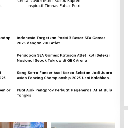
Cerita Novita Murni Sosok Kapten
t
Inspiratif Timnas Futsal Putri
hadap
Indonesia Targetkan Posisi 3 Besar SEA Games
2025 dengan 700 Atlet
Persiapan SEA Games: Ratusan Atlet Ikuti Seleksi
I
Nasional Sepak Takraw di GBK Arena
i
Song Se-ra Fancer Asal Korea Selatan Jadi Juara
025
Asian Fancing Championship 2025 Usai Kalahkan
Atlet China
Senior
PBSI Ajak Pengprov Perkuat Regenerasi Atlet Bulu
Tangkis