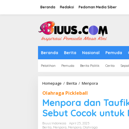
Lewati
ke
Beranda
Redaksi
Pedoman Media Siber
konten
tutup
Beranda
Berita
Nasional
Pemuda
Pelatihan
Pemuda
Berita Politik
Cerita
Sepa
Menpora
Homepage
/
Berita
/
Menpora
dan
Olahraga Pickleball
Taufik
Hidayat
Menpora dan Taufik 
Jajal
Pickleball,
Sebut Cocok untuk 
Sebut
Cocok
Biuus Indonesia
April 25, 2025
untuk
Berita
,
Menpora
,
Menpora
,
Olahraga