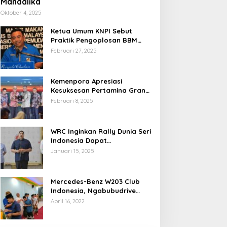
Mandalika
Oktober 4, 2025
Ketua Umum KNPI Sebut
Praktik Pengoplosan BBM
Cederai Kepercayaan
Februari 27, 2025
Masyarakat
Kemenpora Apresiasi
Kesuksesan Pertamina Grand
Prix of Indonesia 2024
Februari 8, 2025
WRC Inginkan Rally Dunia Seri
Indonesia Dapat
Terselenggara 2026
Januari 15, 2025
Mendatang
Mercedes-Benz W203 Club
Indonesia, Ngabubudrive
Ramadhan 2022
April 16, 2022