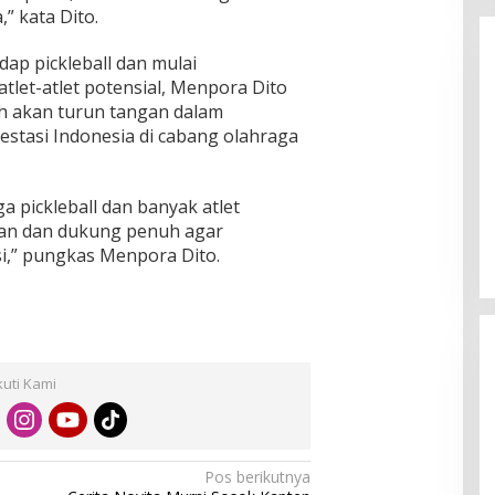
,” kata Dito.
ap pickleball dan mulai
tlet-atlet potensial, Menpora Dito
 akan turun tangan dalam
stasi Indonesia di cabang olahraga
Enam Pejabat Baru Resmi Dilantik
 pickleball dan banyak atlet
di Kejati Kepri oleh J. Devy
ngan dan dukung penuh agar
Sudarso
Di Berita, Politik
|
November 3, 2025
si,” pungkas Menpora Dito.
kuti Kami
Pos berikutnya