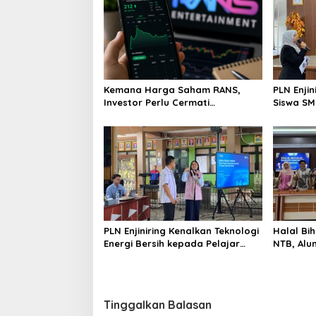
Kemana Harga Saham RANS,
PLN Enji
Investor Perlu Cermati
Siswa SMK tentang Tant
Fundamental dan Menghindari
Perubaha
Spekulasi Berlebihan
PLN Enjiniring Kenalkan Teknologi
Halal Bih
Energi Bersih kepada Pelajar
NTB, Alu
Jakarta
Aset Stra
Tinggalkan Balasan