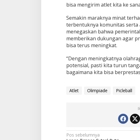
bisa mengirim atlet kita ke sana
Semakin maraknya minat terhad
terbentuknya komunitas serta a
menegaskan bahwa pemerintah
memberikan dukungan agar pre
bisa terus meningkat.
“Dengan meningkatnya olahraga
potensial, pasti kita turun ta
bagaimana kita bisa berpresta
Atlet
Olimpiade
Picleball
I
Navigasi
Pos sebelumnya