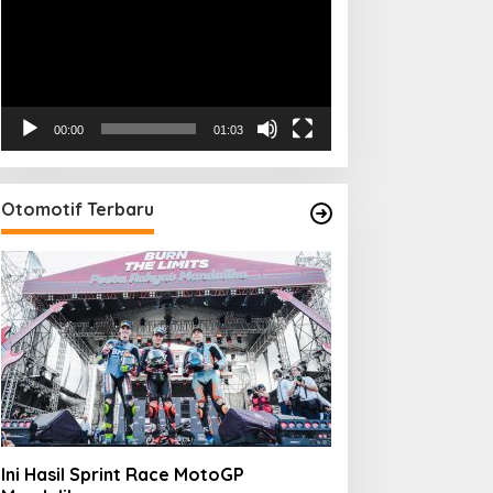
00:00
01:03
Otomotif Terbaru
Ini Hasil Sprint Race MotoGP