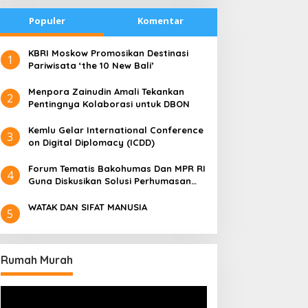
Populer
Komentar
​KBRI Moskow Promosikan Destinasi
1
Pariwisata ‘the 10 New Bali’
​Menpora Zainudin Amali Tekankan
2
Pentingnya Kolaborasi untuk DBON
​Kemlu Gelar International Conference
3
on Digital Diplomacy (ICDD)
Forum Tematis Bakohumas Dan MPR RI
4
Guna Diskusikan Solusi Perhumasan
Juga Tuk Perkuat Lembaga Masing –
Masing
WATAK DAN SIFAT MANUSIA
5
Rumah Murah
Pemutar
Video