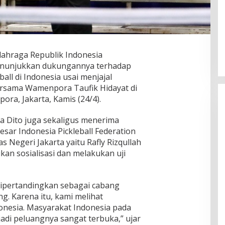
lahraga Republik Indonesia
menunjukkan dukungannya terhadap
ll di Indonesia usai menjajal
ersama Wamenpora Taufik Hidayat di
ra, Jakarta, Kamis (24/4).
a Dito juga sekaligus menerima
ar Indonesia Pickleball Federation
as Negeri Jakarta yaitu Rafly Rizqullah
kan sosialisasi dan melakukan uji
n dipertandingkan sebagai cabang
g. Karena itu, kami melihat
donesia. Masyarakat Indonesia pada
jadi peluangnya sangat terbuka,” ujar