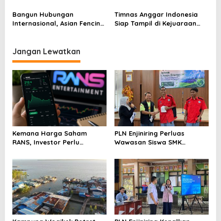
Sukses Perbendahaan Emas
Asian Fancing Championship
di AFC 2025
2025 Usai Kalahkan Atlet
Bangun Hubungan
Timnas Anggar Indonesia
China
Internasional, Asian Fencing
Siap Tampil di Kejuaraan
Championships 2025 Resmi
Asia 2025 Tanpa Target
Dibuka
Muluk
Jangan Lewatkan
Kemana Harga Saham
PLN Enjiniring Perluas
RANS, Investor Perlu
Wawasan Siswa SMK
Cermati Fundamental dan
tentang Tantangan
Menghindari Spekulasi
Perubahan Iklim
Berlebihan