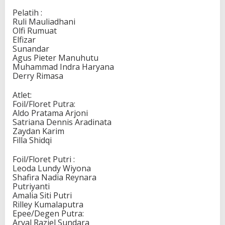
n
Pelatih :
t
Ruli Mauliadhani
u
Olfi Rumuat
k
Elfizar
A
Sunandar
s
Agus Pieter Manuhutu
i
Muhammad Indra Haryana
a
Derry Rimasa
n
F
Atlet:
e
Foil/Floret Putra:
n
Aldo Pratama Arjoni
c
Satriana Dennis Aradinata
i
Zaydan Karim
n
Filla Shidqi
g
C
Foil/Floret Putri :
h
Leoda Lundy Wiyona
a
Shafira Nadia Reynara
m
Putriyanti
p
Amalia Siti Putri
i
Rilley Kumalaputra
o
Epee/Degen Putra:
n
Arval Raziel Sundara
s