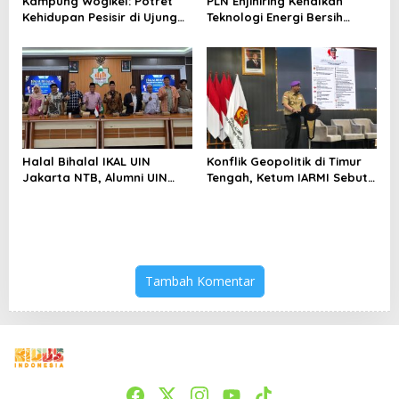
Kampung Wogikel: Potret
PLN Enjiniring Kenalkan
Kehidupan Pesisir di Ujung
Teknologi Energi Bersih
Selatan Papua yang
kepada Pelajar Jakarta
Bertahan di Tengah
Keterbatasan
Halal Bihalal IKAL UIN
Konflik Geopolitik di Timur
Jakarta NTB, Alumni UIN
Tengah, Ketum IARMI Sebut
Jakarta Adalah Aset
Alumni Menwa Harus Ambil
Strategis
Peran Strategis
Tambah Komentar