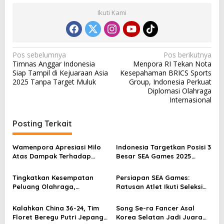
Ikuti Kami
N
Pos sebelumnya
Pos berikutnya
Timnas Anggar Indonesia
Menpora RI Tekan Nota
a
Siap Tampil di Kejuaraan Asia
Kesepahaman BRICS Sports
v
2025 Tanpa Target Muluk
Group, Indonesia Perkuat
Diplomasi Olahraga
i
Internasional
g
a
Posting Terkait
s
Wamenpora Apresiasi Milo
Indonesia Targetkan Posisi 3
i
Atas Dampak Terhadap
Besar SEA Games 2025
p
Ekosistem Olahraga
dengan 700 Atlet
Tingkatkan Kesempatan
Persiapan SEA Games:
o
Peluang Olahraga,
Ratusan Atlet Ikuti Seleksi
s
Kemenpora MoU dengan
Nasional Sepak Takraw di
INASPRO dan KORMI
GBK Arena
Kalahkan China 36-24, Tim
Song Se-ra Fancer Asal
Floret Beregu Putri Jepang
Korea Selatan Jadi Juara