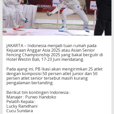
n
a
s
i
A
t
l
e
t
J
JAKARTA – Indonesia menjadi tuan rumah pada
u
Kejuaraan Anggar Asia 2025 atau Asian Senior
n
Fencing Championship 2025 yang bakal bergulir di
i
Hotel Westin Bali, 17-23 Juni mendatang.
o
r
Pada ajang ini, PB Ikasi akan mengirimkan 25 atlet
d
dengan komposisi 50 persen atlet junior dan 50
a
persen atlet senior tersebut masih kurang
n
pengalaman bertanding.
S
e
Berikut tim kontingen Indonesia :
n
Manajer : Purwo Handoko
i
Pelatih Kepala :
o
Lucky Ramdhani
r
Cucu Sundara
u