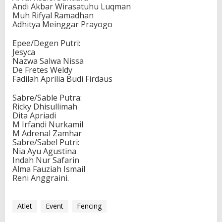
Andi Akbar Wirasatuhu Luqman
h
Muh Rifyal Ramadhan
i
Adhitya Meinggar Prayogo
p
2
Epee/Degen Putri:
0
Jesyca
2
Nazwa Salwa Nissa
5
De Fretes Weldy
Fadilah Aprilia Budi Firdaus
Sabre/Sable Putra:
Ricky Dhisullimah
Dita Apriadi
M Irfandi Nurkamil
M Adrenal Zamhar
Sabre/Sabel Putri:
Nia Ayu Agustina
Indah Nur Safarin
Alma Fauziah Ismail
Reni Anggraini.
Atlet
Event
Fencing