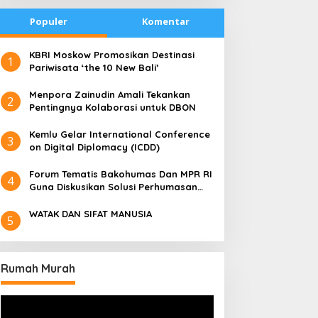
Populer
Komentar
​KBRI Moskow Promosikan Destinasi
1
Pariwisata ‘the 10 New Bali’
​Menpora Zainudin Amali Tekankan
2
Pentingnya Kolaborasi untuk DBON
​Kemlu Gelar International Conference
3
on Digital Diplomacy (ICDD)
Forum Tematis Bakohumas Dan MPR RI
4
Guna Diskusikan Solusi Perhumasan
Juga Tuk Perkuat Lembaga Masing –
Masing
WATAK DAN SIFAT MANUSIA
5
Rumah Murah
Pemutar
Video