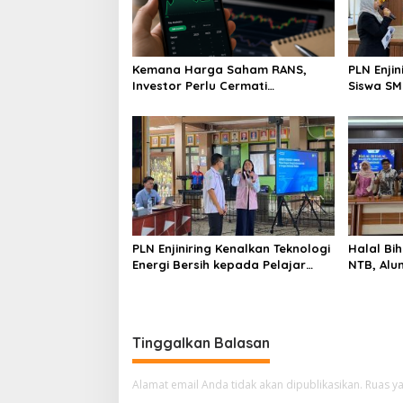
Kemana Harga Saham RANS,
PLN Enji
Investor Perlu Cermati
Siswa SMK tentang Tant
Fundamental dan Menghindari
Perubaha
Spekulasi Berlebihan
PLN Enjiniring Kenalkan Teknologi
Halal Bih
Energi Bersih kepada Pelajar
NTB, Alu
Jakarta
Aset Stra
Tinggalkan Balasan
Alamat email Anda tidak akan dipublikasikan.
Ruas ya