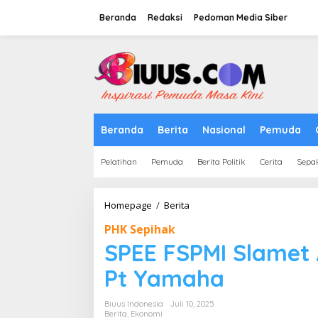
Lewati
ke
Beranda
Redaksi
Pedoman Media Siber
konten
tutup
Beranda
Berita
Nasional
Pemuda
Pelatihan
Pemuda
Berita Politik
Cerita
Sepa
SPEE
Homepage
/
Berita
FSPMI
PHK Sepihak
Slamet
Abadi
SPEE FSPMI Slamet 
Prihatin
Perihal
Pt Yamaha
PHK
Pt
Biuus Indonesia
Juli 10, 2025
Yamaha
Berita
,
Ekonomi