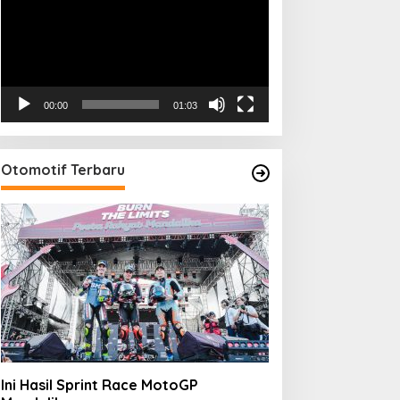
00:00
01:03
Otomotif Terbaru
Ini Hasil Sprint Race MotoGP