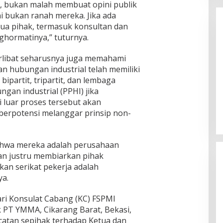
, bukan malah membuat opini publik
 bukan ranah mereka. Jika ada
mua pihak, termasuk konsultan dan
ghormatinya,” tuturnya.
erlibat seharusnya juga memahami
an hubungan industrial telah memiliki
bipartit, tripartit, dan lembaga
Enam Pejabat Baru Resmi Dilantik
gan industrial (PPHI) jika
di Kejati Kepri oleh J. Devy
di luar proses tersebut akan
Sudarso
Di Berita, Politik
|
November 3, 2025
erpotensi melanggar prinsip non-
hwa mereka adalah perusahaan
an justru membiarkan pihak
kan serikat pekerja adalah
ya.
 dari Konsulat Cabang (KC) FSPMI
k PT YMMA, Cikarang Barat, Bekasi,
ecatan sepihak terhadap Ketua dan