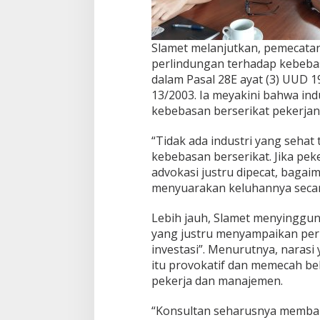
Slamet melanjutkan, pemecatan
perlindungan terhadap kebeba
dalam Pasal 28E ayat (3) UUD 1
13/2003. Ia meyakini bahwa ind
kebebasan berserikat pekerjan
“Tidak ada industri yang seha
kebebasan berserikat. Jika pek
advokasi justru dipecat, baga
menyuarakan keluhannya secara
Lebih jauh, Slamet menyingg
yang justru menyampaikan per
investasi”. Menurutnya, naras
itu provokatif dan memecah be
pekerja dan manajemen.
“Konsultan seharusnya memban