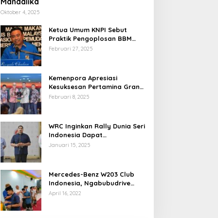
Mandalika
Oktober 4, 2025
Ketua Umum KNPI Sebut
Praktik Pengoplosan BBM
Cederai Kepercayaan
Februari 27, 2025
Masyarakat
Kemenpora Apresiasi
Kesuksesan Pertamina Grand
Prix of Indonesia 2024
Februari 8, 2025
WRC Inginkan Rally Dunia Seri
Indonesia Dapat
Terselenggara 2026
Januari 15, 2025
Mendatang
Mercedes-Benz W203 Club
Indonesia, Ngabubudrive
Ramadhan 2022
April 16, 2022