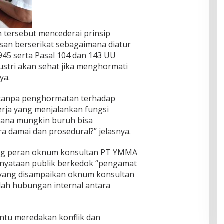
 tersebut mencederai prinsip
san berserikat sebagaimana diatur
945 serta Pasal 104 dan 143 UU
ustri akan sehat jika menghormati
ya.
t tanpa penghormatan terhadap
erja yang menjalankan fungsi
imana mungkin buruh bisa
 damai dan prosedural?” jelasnya.
ung peran oknum konsultan PT YMMA
nyataan publik berkedok “pengamat
i yang disampaikan oknum konsultan
lah hubungan internal antara
tu meredakan konflik dan