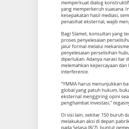
memperkuat dialog konstruktif
yang memperkeruh suasana. Ini
kesepakatan hasil mediasi, se
penasihat eksternal, wajib men
Bagi Slamet, konsultan yang t
proses penyelesaian perselisih
jalur formal melalui mekanisme 
penyelesaian perselisihan hubun
diperlukan. Adanya narasi liar 
melemahkan kepercayaan dan b
interference.
“YMMA harus menunjukkan ba
global yang patuh hukum, buk
eksternal menggiring opini sea
penghambat investasi,” tegasn
Di sisi lain, sekitar 150 buruh
melakukan aksi di depan pabri
pada Selasa (8/7), buntut pem