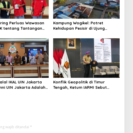
niring Perluas Wawasan
Kampung Wogikel: Potret
angan
Kehidupan Pesisir di Ujung
n Iklim
Selatan Papua yang Bertahan di
Tengah Keterbatasan
alal IKAL UIN Jakarta
Konflik Geopolitik di Timur
mni UIN Jakarta Adalah
Tengah, Ketum IARMI Sebut
tegis
Alumni Menwa Harus Ambil Peran
Strategis
ng wajib ditandai
*