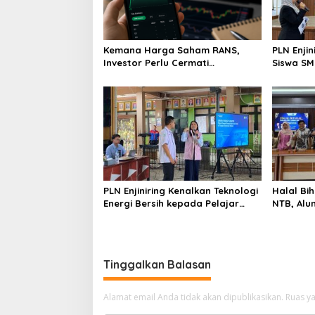
Kemana Harga Saham RANS,
PLN Enji
Investor Perlu Cermati
Siswa SMK tentang Tant
Fundamental dan Menghindari
Perubaha
Spekulasi Berlebihan
PLN Enjiniring Kenalkan Teknologi
Halal Bih
Energi Bersih kepada Pelajar
NTB, Alu
Jakarta
Aset Stra
Tinggalkan Balasan
Alamat email Anda tidak akan dipublikasikan.
Ruas ya