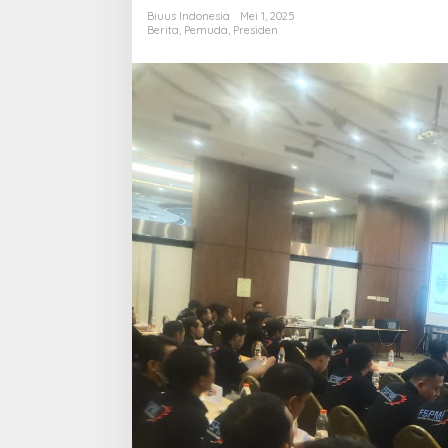
Terima
Biuus Indonesia
Mei 1, 2025
Kasih
Berita
,
Pemuda
,
Presiden
kepada
Presiden
Prabowo