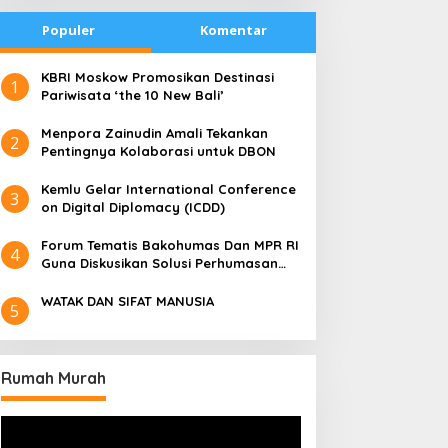
Populer
Komentar
​KBRI Moskow Promosikan Destinasi
1
Pariwisata ‘the 10 New Bali’
​Menpora Zainudin Amali Tekankan
2
Pentingnya Kolaborasi untuk DBON
​Kemlu Gelar International Conference
3
on Digital Diplomacy (ICDD)
Forum Tematis Bakohumas Dan MPR RI
4
Guna Diskusikan Solusi Perhumasan
Juga Tuk Perkuat Lembaga Masing –
Masing
WATAK DAN SIFAT MANUSIA
5
Rumah Murah
Pemutar
Video