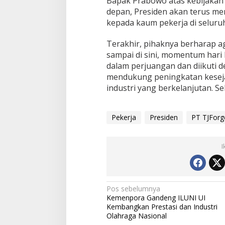
Bapak Prabowo atas kebijakan 
depan, Presiden akan terus m
kepada kaum pekerja di seluru
Terakhir, pihaknya berharap ag
sampai di sini, momentum hari
dalam perjuangan dan diikuti d
mendukung peningkatan kesej
industri yang berkelanjutan. S
Pekerja
Presiden
PT TJForg
I
Navigasi
Pos sebelumnya
Kemenpora Gandeng ILUNI UI
pos
Kembangkan Prestasi dan Industri
Olahraga Nasional