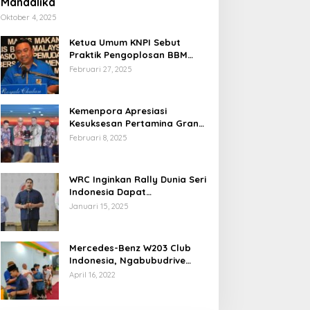
Mandalika
Oktober 4, 2025
Ketua Umum KNPI Sebut
Praktik Pengoplosan BBM
Cederai Kepercayaan
Februari 27, 2025
Masyarakat
Kemenpora Apresiasi
Kesuksesan Pertamina Grand
Prix of Indonesia 2024
Februari 8, 2025
WRC Inginkan Rally Dunia Seri
Indonesia Dapat
Terselenggara 2026
Januari 15, 2025
Mendatang
Mercedes-Benz W203 Club
Indonesia, Ngabubudrive
Ramadhan 2022
April 16, 2022