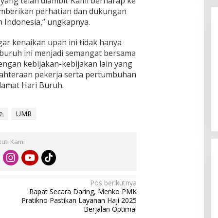
yang telah diambil. Kami berharap ke
emberikan perhatian dan dukungan
h Indonesia,” ungkapnya.
ar kenaikan upah ini tidak hanya
 buruh ini menjadi semangat bersama
engan kebijakan-kebijakan lain yang
ahteraan pekerja serta pertumbuhan
Enam Pejabat Baru Resmi Dilantik
elamat Hari Buruh.
di Kejati Kepri oleh J. Devy
Sudarso
Di Berita, Politik
|
November 3, 2025
e
UMR
kuti Kami
Pos berikutnya
Rapat Secara Daring, Menko PMK
Pratikno Pastikan Layanan Haji 2025
Berjalan Optimal