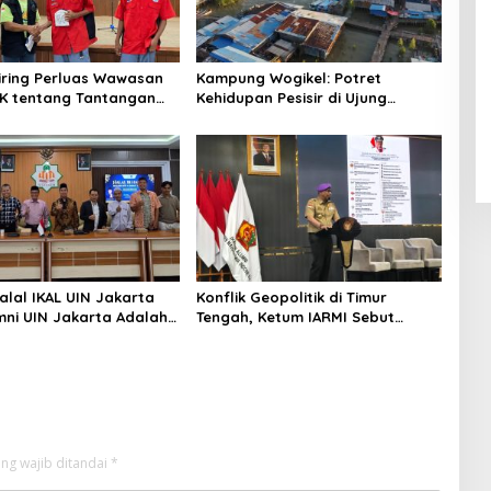
niring Perluas Wawasan
Kampung Wogikel: Potret
angan
Kehidupan Pesisir di Ujung
n Iklim
Selatan Papua yang Bertahan di
Tengah Keterbatasan
alal IKAL UIN Jakarta
Konflik Geopolitik di Timur
mni UIN Jakarta Adalah
Tengah, Ketum IARMI Sebut
tegis
Alumni Menwa Harus Ambil Peran
Strategis
ng wajib ditandai
*