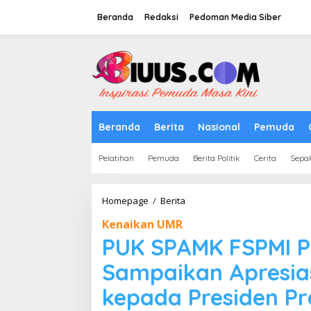
Lewati
ke
Beranda
Redaksi
Pedoman Media Siber
konten
tutup
Beranda
Berita
Nasional
Pemuda
Pelatihan
Pemuda
Berita Politik
Cerita
Sepa
PUK
Homepage
/
Berita
SPAMK
Kenaikan UMR
FSPMI
PT
PUK SPAMK FSPMI P
TJForge
Indonesia
Sampaikan Apresias
Sampaikan
Apresiasi
kepada Presiden P
dan