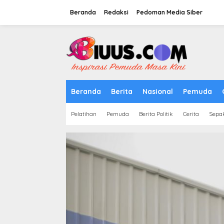
Lewati
ke
Beranda
Redaksi
Pedoman Media Siber
konten
tutup
Beranda
Berita
Nasional
Pemuda
Pelatihan
Pemuda
Berita Politik
Cerita
Sepa