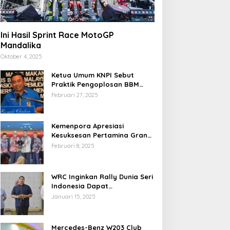
Ini Hasil Sprint Race MotoGP
Mandalika
Oktober 4, 2025
Ketua Umum KNPI Sebut
Praktik Pengoplosan BBM
Cederai Kepercayaan
Februari 27, 2025
Masyarakat
Kemenpora Apresiasi
Kesuksesan Pertamina Grand
Prix of Indonesia 2024
Februari 8, 2025
WRC Inginkan Rally Dunia Seri
Indonesia Dapat
Terselenggara 2026
Januari 15, 2025
Mendatang
Mercedes-Benz W203 Club