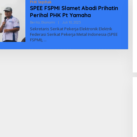
PHK Sepihak
SPEE FSPMI Slamet Abadi Prihatin
Perihal PHK Pt Yamaha
Oleh
Berita
,
Ekonomi
|
Juli 10, 2025
Biuus
Sekretaris Serikat Pekerja Elektronik Elektrik
Indonesia
Federasi Serikat Pekerja Metal Indonesia (SPEE
FSPMI),