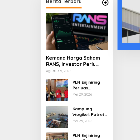
Berita Terbaru
Kemana Harga Saham
RANS, Investor Perlu
Cermati Fundamental
Agustus 5, 2026
dan Menghindari
Spekulasi Berlebihan
PLN Enjiniring
Perluas
Wawasan Siswa
Mei 29, 2026
SMK tentang
Tantangan
Kampung
Perubahan Iklim
Wogikel: Potret
Kehidupan
Mei 25, 2026
Pesisir di Ujung
Selatan Papua
PLN Enjiniring
yang Bertahan