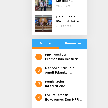
Kenalkan
di Tengah
Teknologi Energi
Mei 21, 2026
Keterbatasan
Bersih kepada
Pelajar Jakarta
Halal Bihalal
IKAL UIN Jakarta
NTB, Alumni UIN
April 3, 2026
Jakarta Adalah
Aset Strategis
Populer
Komentar
​KBRI Moskow
1
Promosikan Destinasi
Pariwisata ‘the 10 New
Bali’
​Menpora Zainudin
2
Amali Tekankan
Pentingnya Kolaborasi
untuk DBON
​Kemlu Gelar
3
International
Conference on Digital
Diplomacy (ICDD)
Forum Tematis
4
Bakohumas Dan MPR RI
Guna Diskusikan Solusi
Perhumasan Juga Tuk