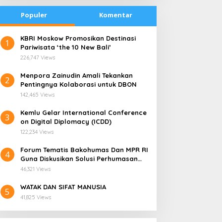
Populer
Komentar
​KBRI Moskow Promosikan Destinasi
1
Pariwisata ‘the 10 New Bali’
226,747 Views
​Menpora Zainudin Amali Tekankan
2
Pentingnya Kolaborasi untuk DBON
142,465 Views
​Kemlu Gelar International Conference
3
on Digital Diplomacy (ICDD)
122,234 Views
Forum Tematis Bakohumas Dan MPR RI
4
Guna Diskusikan Solusi Perhumasan
emana Harga Saham
PLN Enjiniring Perluas
Juga Tuk Perkuat Lembaga Masing –
ANS, Investor Perlu
Wawasan Siswa SMK
46,321 Views
Masing
ermati Fundamental dan
tentang Tantangan
WATAK DAN SIFAT MANUSIA
enghindari Spekulasi
Perubahan Iklim
5
41,825 Views
erlebihan