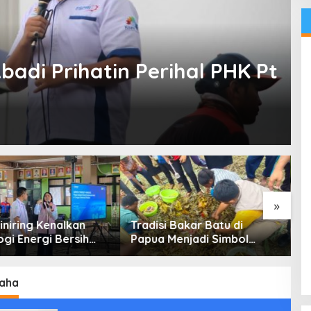
adi Prihatin Perihal PHK Pt
»
iniring Kenalkan
Tradisi Bakar Batu di
K
gi Energi Bersih
Papua Menjadi Simbol
R
 Pelajar Jakarta
Perdamaian
C
M
B
aha