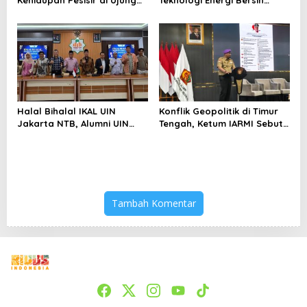
Kehidupan Pesisir di Ujung
Teknologi Energi Bersih
Selatan Papua yang
kepada Pelajar Jakarta
Bertahan di Tengah
Keterbatasan
Halal Bihalal IKAL UIN
Konflik Geopolitik di Timur
Jakarta NTB, Alumni UIN
Tengah, Ketum IARMI Sebut
Jakarta Adalah Aset
Alumni Menwa Harus Ambil
Strategis
Peran Strategis
Tambah Komentar