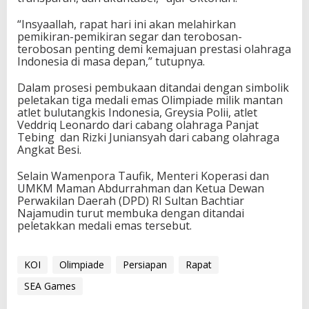
n
t
“Insyaallah, rapat hari ini akan melahirkan
e
pemikiran-pemikiran segar dan terobosan-
r
terobosan penting demi kemajuan prestasi olahraga
n
Indonesia di masa depan,” tutupnya.
a
s
Dalam prosesi pembukaan ditandai dengan simbolik
i
peletakan tiga medali emas Olimpiade milik mantan
o
atlet bulutangkis Indonesia, Greysia Polii, atlet
n
Veddriq Leonardo dari cabang olahraga Panjat
a
Tebing dan Rizki Juniansyah dari cabang olahraga
l
Angkat Besi.
Selain Wamenpora Taufik, Menteri Koperasi dan
UMKM Maman Abdurrahman dan Ketua Dewan
Perwakilan Daerah (DPD) RI Sultan Bachtiar
Najamudin turut membuka dengan ditandai
peletakkan medali emas tersebut.
KOI
Olimpiade
Persiapan
Rapat
SEA Games