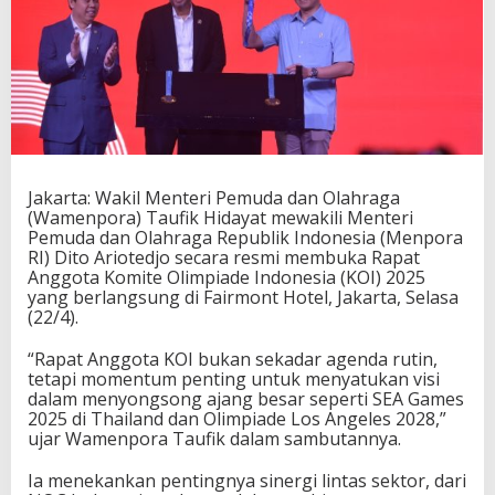
i
s
m
e
,
R
a
p
a
t
Jakarta: Wakil Menteri Pemuda dan Olahraga
K
(Wamenpora) Taufik Hidayat mewakili Menteri
O
Pemuda dan Olahraga Republik Indonesia (Menpora
I
RI) Dito Ariotedjo secara resmi membuka Rapat
2
Anggota Komite Olimpiade Indonesia (KOI) 2025
0
yang berlangsung di Fairmont Hotel, Jakarta, Selasa
2
(22/4).
5
B
“Rapat Anggota KOI bukan sekadar agenda rutin,
a
tetapi momentum penting untuk menyatukan visi
h
dalam menyongsong ajang besar seperti SEA Games
a
2025 di Thailand dan Olimpiade Los Angeles 2028,”
s
ujar Wamenpora Taufik dalam sambutannya.
T
a
Ia menekankan pentingnya sinergi lintas sektor, dari
t