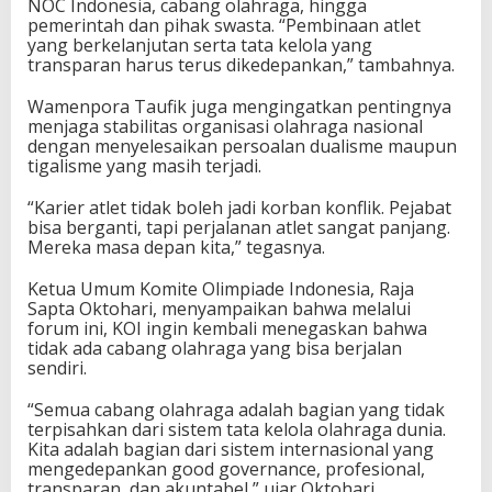
NOC Indonesia, cabang olahraga, hingga
a
pemerintah dan pihak swasta. “Pembinaan atlet
K
yang berkelanjutan serta tata kelola yang
e
transparan harus terus dikedepankan,” tambahnya.
l
o
Wamenpora Taufik juga mengingatkan pentingnya
l
menjaga stabilitas organisasi olahraga nasional
a
dengan menyelesaikan persoalan dualisme maupun
d
tigalisme yang masih terjadi.
a
n
“Karier atlet tidak boleh jadi korban konflik. Pejabat
P
bisa berganti, tapi perjalanan atlet sangat panjang.
e
Mereka masa depan kita,” tegasnya.
r
s
Ketua Umum Komite Olimpiade Indonesia, Raja
i
Sapta Oktohari, menyampaikan bahwa melalui
a
forum ini, KOI ingin kembali menegaskan bahwa
p
tidak ada cabang olahraga yang bisa berjalan
a
sendiri.
n
A
“Semua cabang olahraga adalah bagian yang tidak
j
terpisahkan dari sistem tata kelola olahraga dunia.
a
Kita adalah bagian dari sistem internasional yang
n
mengedepankan good governance, profesional,
g
transparan, dan akuntabel,” ujar Oktohari.
I