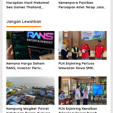
2025–2029
Masyarakat Indonesia
Harapkan Hasil Maksimal
Kemenpora Pastikan
Sea Games Thailand,
Persiapan Atlet Tetap Jalan
Menpora Dito Pantau
Meski Ada Penyesuaian
Langsung Cabor Polo
Jangan Lewatkan
Kemana Harga Saham
PLN Enjiniring Perluas
RANS, Investor Perlu
Wawasan Siswa SMK
Cermati Fundamental dan
tentang Tantangan
Menghindari Spekulasi
Perubahan Iklim
Berlebihan
Kampung Wogikel: Potret
PLN Enjiniring Kenalkan