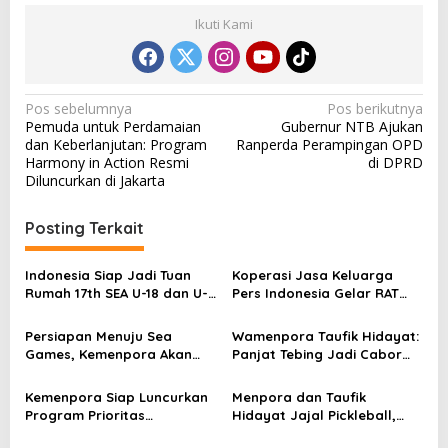
Ikuti Kami
N
Pos sebelumnya
Pos berikutnya
Pemuda untuk Perdamaian
Gubernur NTB Ajukan
a
dan Keberlanjutan: Program
Ranperda Perampingan OPD
v
Harmony in Action Resmi
di DPRD
Diluncurkan di Jakarta
i
g
Posting Terkait
a
s
Indonesia Siap Jadi Tuan
Koperasi Jasa Keluarga
Rumah 17th SEA U-18 dan U-
Pers Indonesia Gelar RAT
i
20 Athletics Championships
ke-2 Sorot Distribusi Pupuk
p
2025
ke Petani
Persiapan Menuju Sea
Wamenpora Taufik Hidayat:
Games, Kemenpora Akan
Panjat Tebing Jadi Cabor
o
Gelar Seleksi Nasional
Prioritas Menuju Olimpiade
s
(Seleknas)
2028
Kemenpora Siap Luncurkan
Menpora dan Taufik
Program Prioritas
Hidayat Jajal Pickleball,
Pelayanan Kepemudaan
Sebut Cocok untuk