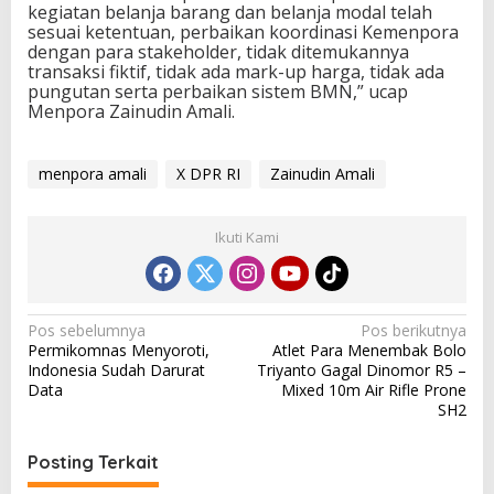
kegiatan belanja barang dan belanja modal telah
sesuai ketentuan, perbaikan koordinasi Kemenpora
dengan para stakeholder, tidak ditemukannya
transaksi fiktif, tidak ada mark-up harga, tidak ada
pungutan serta perbaikan sistem BMN,” ucap
Menpora Zainudin Amali.
menpora amali
X DPR RI
Zainudin Amali
Ikuti Kami
N
Pos sebelumnya
Pos berikutnya
Permikomnas Menyoroti,
Atlet Para Menembak Bolo
a
Indonesia Sudah Darurat
Triyanto Gagal Dinomor R5 –
v
Data
Mixed 10m Air Rifle Prone
SH2
i
g
Posting Terkait
a