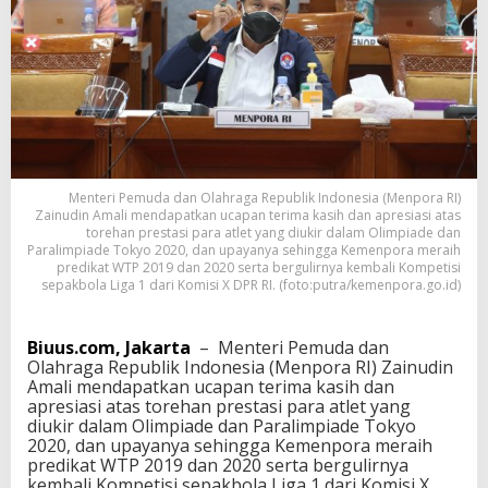
i
d
i
A
p
r
e
s
i
a
Menteri Pemuda dan Olahraga Republik Indonesia (Menpora RI)
s
Zainudin Amali mendapatkan ucapan terima kasih dan apresiasi atas
i
torehan prestasi para atlet yang diukir dalam Olimpiade dan
K
Paralimpiade Tokyo 2020, dan upayanya sehingga Kemenpora meraih
o
predikat WTP 2019 dan 2020 serta bergulirnya kembali Kompetisi
m
sepakbola Liga 1 dari Komisi X DPR RI. (foto:putra/kemenpora.go.id)
i
s
i
Biuus.com, Jakarta
– Menteri Pemuda dan
X
Olahraga Republik Indonesia (Menpora RI) Zainudin
D
Amali mendapatkan ucapan terima kasih dan
P
apresiasi atas torehan prestasi para atlet yang
R
diukir dalam Olimpiade dan Paralimpiade Tokyo
R
2020, dan upayanya sehingga Kemenpora meraih
I
predikat WTP 2019 dan 2020 serta bergulirnya
,
kembali Kompetisi sepakbola Liga 1 dari Komisi X