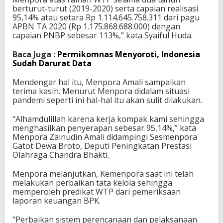
berturut-turut (2019-2020) serta capaian realisasi
T
95,14% atau setara Rp 1.114.645.758.311 dari pagu
o
APBN TA 2020 (Rp 1.175.868.688.000) dengan
k
capaian PNBP sebesar 113%,” kata Syaiful Huda.
y
o
2
Baca Juga :
Permikomnas Menyoroti, Indonesia
0
Sudah Darurat Data
2
0
Mendengar hal itu, Menpora Amali sampaikan
terima kasih. Menurut Menpora didalam situasi
pandemi seperti ini hal-hal itu akan sulit dilakukan.
“Alhamdulillah karena kerja kompak kami sehingga
menghasilkan penyerapan sebesar 95,14%,” kata
Menpora Zainudin Amali didampingi Sesmenpora
Gatot Dewa Broto, Deputi Peningkatan Prestasi
Olahraga Chandra Bhakti.
Menpora melanjutkan, Kemenpora saat ini telah
melakukan perbaikan tata kelola sehingga
memperoleh predikat WTP dari pemeriksaan
laporan keuangan BPK.
“Perbaikan sistem perencanaan dan pelaksanaan