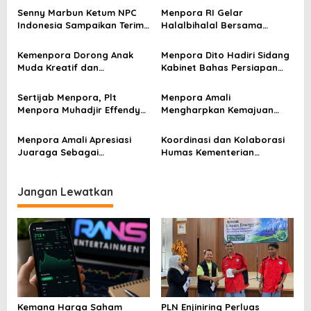
s
Senny Marbun Ketum NPC
Menpora RI Gelar
Indonesia Sampaikan Terima
Halalbihalal Bersama
i
kasih Kepada Menpora Dito
Keluarga Besar Kemenpora
p
Atas Dukungan Penuhnya
Kemenpora Dorong Anak
Menpora Dito Hadiri Sidang
Muda Kreatif dan
Kabinet Bahas Persiapan
o
Berprestasi Nasional dan
Ramadhan & Idulfitri 1445 H
s
Internasional
Sertijab Menpora, Plt
Menpora Amali
Menpora Muhadjir Effendy
Mengharpkan Kemajuan
Pastikan Proses Transisi
Kemenpora RI Berlanjut
Berjalan dengan Baik
Menpora Amali Apresiasi
Koordinasi dan Kolaborasi
Juaraga Sebagai
Humas Kementerian
Pemegang Lisensi
Lembaga Jadi Kunci Penting
merchandise resmi Piala
Keketuaan Indonesia di
Dunia U-20
ASEAN 2023
Jangan Lewatkan
Kemana Harga Saham
PLN Enjiniring Perluas