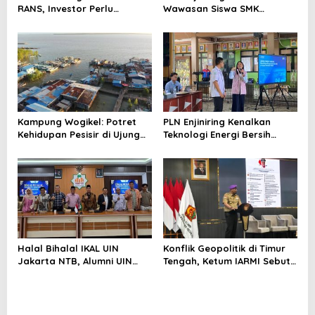
RANS, Investor Perlu
Wawasan Siswa SMK
Cermati Fundamental dan
tentang Tantangan
Menghindari Spekulasi
Perubahan Iklim
Berlebihan
Kampung Wogikel: Potret
PLN Enjiniring Kenalkan
Kehidupan Pesisir di Ujung
Teknologi Energi Bersih
Selatan Papua yang
kepada Pelajar Jakarta
Bertahan di Tengah
Keterbatasan
Halal Bihalal IKAL UIN
Konflik Geopolitik di Timur
Jakarta NTB, Alumni UIN
Tengah, Ketum IARMI Sebut
Jakarta Adalah Aset
Alumni Menwa Harus Ambil
Strategis
Peran Strategis