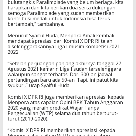
bulutangkis Paralimpiade yang belum berlaga, kita
i
harapkan dan kita berikan doa serta dukungan
O
semoga Paralimpiade yang sudah memberikan
l
kontribusi medali untuk Indonesia bisa terus
i
bertambah,” tambahnya.
m
p
Menurut Syaiful Huda, Menpora Amali kembali
i
mendapat apresiasi dari Komisi X DPR RI telah
a
diselenggarakannya Liga I musim kompetisi 2021-
d
2022.
e
d
“Setelah perjuangan panjang akhirnya tanggal 27
a
Agustus 2021 kemarin Liga I sudah terselenggara
n
walaupun sangat terbatas. Dari 300-an jadwal
P
pertandingan baru ada 50-an. Tapi, ini patut kita
a
syukuri,” ucap Syaiful Huda.
r
a
Komisi X DPR RI juga memberikan apresiasi kepada
l
Menpora atas capaian Opini BPK Tahun Anggaran
i
2020 yang meraih predikat Wajar Tanpa
m
Pengecualian (WTP) selama dua tahun berturut-
p
turut (2019-2020).
i
a
“Komisi X DPR RI memberikan apresiasi kepada
d
Menpora atas raihan WTP selama dua tahun
e