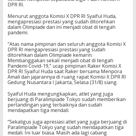
A
DPR RI.
t
a
Menurut anggota Komisi X DPR RI Syaiful Huda,
s
mengapresiasi prestasi yang sudah ditorehkan
P
dalam Olimpiade dan ini menjadi obat di tengah
e
pandemi.
n
c
“Atas nama pimpinan dan seluruh anggota Komisi X
a
DPR RI mengapresiasi prestasi yang sudah
p
ditorehkan dalam Olimpiade kemarin.
a
Membanggakan sekali menjadi obat di tengah
i
Pandemi Covid-19,” ucap pimpinan Raker Komisi X
a
DPR RI Syaiful Huda saat Raker bersama Menpora
n
Amali dan jajarannya di ruang rapat Komisi X DPR RI
W
Gedung Nusantara I Jakarta, Selasa (31/8) siang.
T
P
Syaiful Huda mengungkapkan, atlet yang juga
,
berjuang di Paralimpiade Tokyo sudah memberikan
P
pertandingan yang terbaiknya dan sudah
r
mendapatkan tiga mendali.
e
s
“Sekaligus juga apresiasi atlet yang juga berjuang di
t
Paralimpiade Tokyo yang sudah mendapatkan tiga
a
medali. Ini luar biasa. Masih ada lagi cabang
s