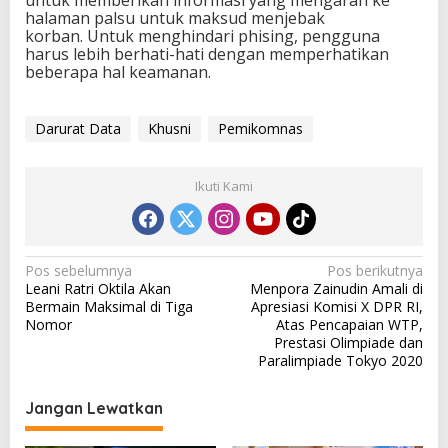
untuk memberikan informasi yang mengarah ke
halaman palsu untuk maksud menjebak
korban. Untuk menghindari phising, pengguna
harus lebih berhati-hati dengan memperhatikan
beberapa hal keamanan.
Darurat Data
Khusni
Pemikomnas
Ikuti Kami
N
Pos sebelumnya
Pos berikutnya
Leani Ratri Oktila Akan
Menpora Zainudin Amali di
a
Bermain Maksimal di Tiga
Apresiasi Komisi X DPR RI,
v
Nomor
Atas Pencapaian WTP,
Prestasi Olimpiade dan
i
Paralimpiade Tokyo 2020
g
a
Jangan Lewatkan
s