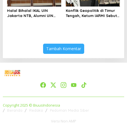
Halal Bihalal IKAL UIN
Konflik Geopolitik di Timur
Jakarta NTB, Alumni UIN
Tengah, Ketum IARMI Sebut
Jakarta Adalah Aset
Alumni Menwa Harus Ambil
Strategis
Peran Strategis
Tambah Komentar
Copyright 2025 © BiuusIndonesia
Beranda
Redaksi
Pedoman Media Siber
Versi Non AMP