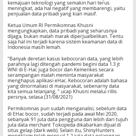
kemajuan teknologi yang semakin hari terus
t
meningkat, ada hal negatif yang membarengi, yaitu
a
penjualan data pribadi yang kian masif.
Ketua Umum RI Permikomnas Khusni
mengungkapkan, data pribadi yang seharusnya
dijaga, bukan malah marak diperjualbelikan. Tentu
saja hal ini terjadi karena sistem keamanan data di
Indonesia masih lemah.
“Banyak deretan kasus kebocoran data, yang lebih
parahnya lagi ditengah pandemi begini data 1.3 jt
WNI di E-Hac juga bocor dan Kemenkes secara
serampangan malah meminta masyarakat
menghapus aplikasi eHac. Kebocoran adalah bahasa
yang dinormaliasi di masyarakat, sebenarny data
kita semua telanjang, ” ucap Khusni melalui rillis
persnya, selasa (31/08/2021)
Permikomnas pun sudah menganalisi, sebelum data
di EHac bocor, sudah terjadi pada awal Mei 2020,
sebanyak 91 juta data pengguna dan lebih dari tujuh
juta data merchant Tokopeda dikabarkan dijual di
situs gelap (dark web). Selain itu, ShinyHunters
mengklaim telah menjual 1,2 juta data pelanggan