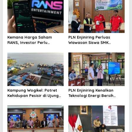
i
p
o
s
Kemana Harga Saham
PLN Enjiniring Perluas
RANS, Investor Perlu
Wawasan Siswa SMK
Cermati Fundamental dan
tentang Tantangan
Menghindari Spekulasi
Perubahan Iklim
Berlebihan
Kampung Wogikel: Potret
PLN Enjiniring Kenalkan
Kehidupan Pesisir di Ujung
Teknologi Energi Bersih
Selatan Papua yang
kepada Pelajar Jakarta
Bertahan di Tengah
Keterbatasan