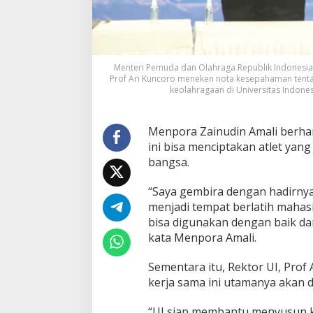
Menteri Pemuda dan Olahraga Republik Indonesia (
Prof Ari Kuncoro meneken nota kesepahaman tenta
keolahragaan di Universitas Indones
Menpora Zainudin Amali berhar
ini bisa menciptakan atlet y
bangsa.
“Saya gembira dengan hadirnya 
menjadi tempat berlatih mahasi
bisa digunakan dengan baik dan 
kata Menpora Amali.
Sementara itu, Rektor UI, Pro
kerja sama ini utamanya akan d
“UI siap membantu menyusun kaj