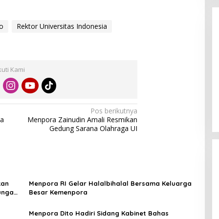
o
Rektor Universitas Indonesia
kuti Kami
Enam Pejabat Baru Resmi Dilantik
di Kejati Kepri oleh J. Devy
Sudarso
Di Berita, Politik
|
November 3, 2025
Pos berikutnya
ia
Menpora Zainudin Amali Resmikan
Gedung Sarana Olahraga UI
kan
Menpora RI Gelar Halalbihalal Bersama Keluarga
ungan
Besar Kemenpora
Menpora Dito Hadiri Sidang Kabinet Bahas