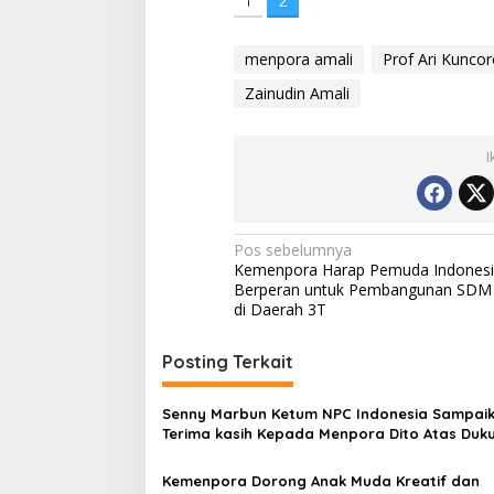
1
2
menpora amali
Prof Ari Kuncor
Zainudin Amali
I
Navigasi
Pos sebelumnya
Kemenpora Harap Pemuda Indones
pos
Berperan untuk Pembangunan SDM
di Daerah 3T
Posting Terkait
Senny Marbun Ketum NPC Indonesia Sampai
Terima kasih Kepada Menpora Dito Atas Duk
Penuhnya
Kemenpora Dorong Anak Muda Kreatif dan