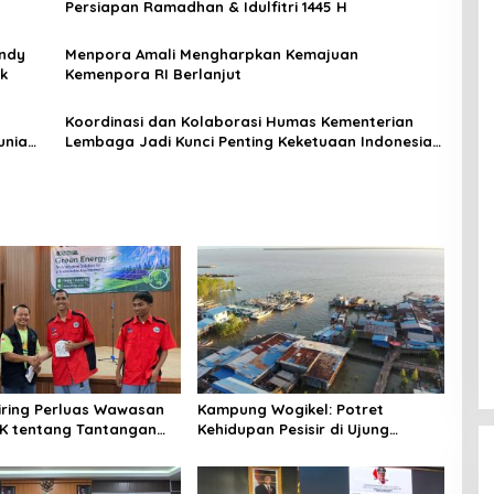
Persiapan Ramadhan & Idulfitri 1445 H
endy
Menpora Amali Mengharpkan Kemajuan
ik
Kemenpora RI Berlanjut
Koordinasi dan Kolaborasi Humas Kementerian
Lembaga Jadi Kunci Penting Keketuaan Indonesia
di ASEAN 2023
niring Perluas Wawasan
Kampung Wogikel: Potret
angan
Kehidupan Pesisir di Ujung
n Iklim
Selatan Papua yang Bertahan di
Tengah Keterbatasan