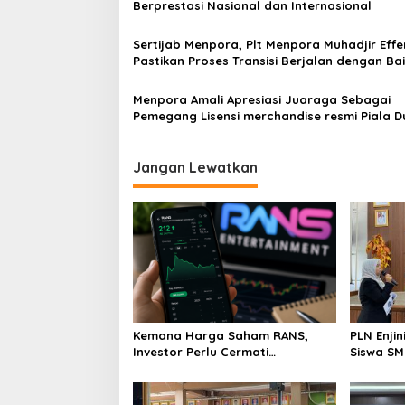
Berprestasi Nasional dan Internasional
Sertijab Menpora, Plt Menpora Muhadjir Eff
Pastikan Proses Transisi Berjalan dengan Ba
Menpora Amali Apresiasi Juaraga Sebagai
Pemegang Lisensi merchandise resmi Piala Dunia
U-20
Jangan Lewatkan
Kemana Harga Saham RANS,
PLN Enji
Investor Perlu Cermati
Siswa SMK tentang Tant
Fundamental dan Menghindari
Perubaha
Spekulasi Berlebihan