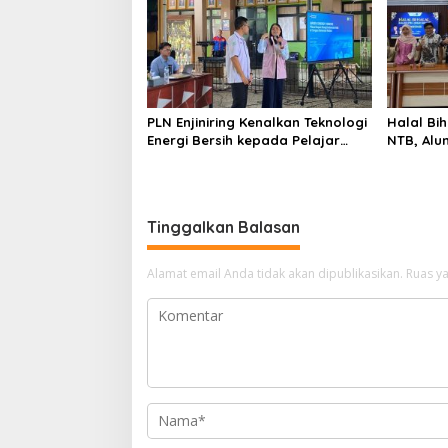
PLN Enjiniring Kenalkan Teknologi
Halal Bih
Energi Bersih kepada Pelajar
NTB, Alu
Jakarta
Aset Stra
Tinggalkan Balasan
Alamat email Anda tidak akan dipublikasikan.
Ruas ya