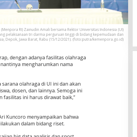
Menpora RI) Zainudin Amali bersama Rektor Universitas Indonesia (UI)
ng pelaksanaan tri darma perguruan tinggi di bidang kepemudaan dan
ia, Depok, Jawa Barat, Rabu (15/12/2021). (foto:putra/kemenpora.go.id)
ap, dengan adanya fasilitas olahraga
ang nantinya mengharumkan nama
sarana olahraga di UI ini dan akan
swa, dosen, dan lainnya. Semoga ini
fasilitas ini harus dirawat baik,”
f Ari Kuncoro menyampaikan bahwa
ilakukan dalam bidang riset.
ian big data analisis dan sport