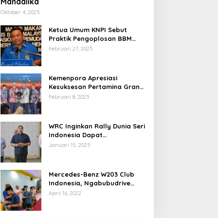
Mandalika
Oktober 4, 2025
Ketua Umum KNPI Sebut
Praktik Pengoplosan BBM
Cederai Kepercayaan
Februari 27, 2025
Masyarakat
Kemenpora Apresiasi
Kesuksesan Pertamina Grand
Prix of Indonesia 2024
Februari 8, 2025
WRC Inginkan Rally Dunia Seri
Indonesia Dapat
Terselenggara 2026
Januari 15, 2025
Mendatang
Mercedes-Benz W203 Club
Indonesia, Ngabubudrive
Ramadhan 2022
April 16, 2022