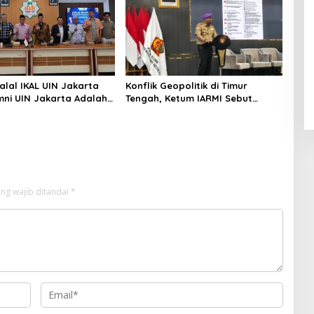
alal IKAL UIN Jakarta
Konflik Geopolitik di Timur
mni UIN Jakarta Adalah
Tengah, Ketum IARMI Sebut
tegis
Alumni Menwa Harus Ambil Peran
Strategis
ng wajib ditandai
*