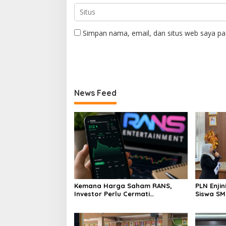
Simpan nama, email, dan situs web saya pa
News Feed
Kemana Harga Saham RANS,
PLN Enji
Investor Perlu Cermati
Siswa SMK tentang Tant
Fundamental dan Menghindari
Perubaha
Spekulasi Berlebihan