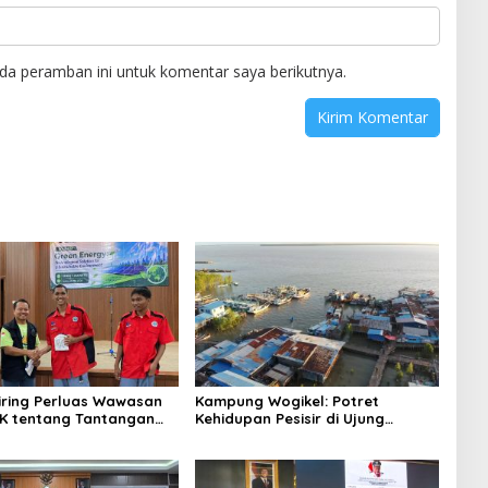
da peramban ini untuk komentar saya berikutnya.
niring Perluas Wawasan
Kampung Wogikel: Potret
angan
Kehidupan Pesisir di Ujung
n Iklim
Selatan Papua yang Bertahan di
Tengah Keterbatasan