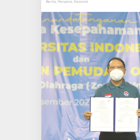
di
Berita
,
Menpora
,
Nasional
Bidang
Kepemudaan
dan
Olahraga