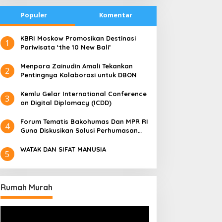
Populer
Komentar
​KBRI Moskow Promosikan Destinasi
1
Pariwisata ‘the 10 New Bali’
​Menpora Zainudin Amali Tekankan
2
Pentingnya Kolaborasi untuk DBON
​Kemlu Gelar International Conference
3
on Digital Diplomacy (ICDD)
Forum Tematis Bakohumas Dan MPR RI
4
Guna Diskusikan Solusi Perhumasan
Juga Tuk Perkuat Lembaga Masing –
Masing
WATAK DAN SIFAT MANUSIA
5
Rumah Murah
Pemutar
Video