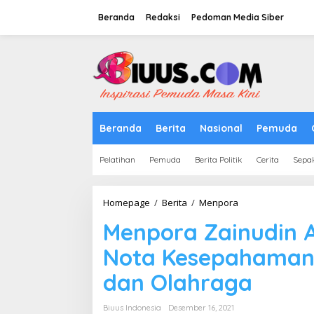
Lewati
ke
Beranda
Redaksi
Pedoman Media Siber
konten
tutup
Beranda
Berita
Nasional
Pemuda
Pelatihan
Pemuda
Berita Politik
Cerita
Sepa
Menpora
Homepage
/
Berita
/
Menpora
Zainudin
Menpora Zainudin A
Amali
dan
Nota Kesepahaman
Rektor
UI
dan Olahraga
Teken
Nota
Kesepahaman
Biuus Indonesia
Desember 16, 2021