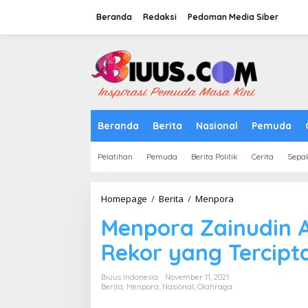
Lewati
ke
Beranda
Redaksi
Pedoman Media Siber
konten
tutup
Beranda
Berita
Nasional
Pemuda
Pelatihan
Pemuda
Berita Politik
Cerita
Sepa
Menpora
Homepage
/
Berita
/
Menpora
Zainudin
Menpora Zainudin 
Amali
Berharap
Rekor yang Tercipt
Masih
Ada
Rekor
Biuus Indonesia
November 11, 2021
yang
Berita
,
Menpora
,
Nasional
,
Olahraga
Tercipta