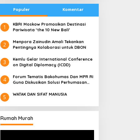
Populer
Komentar
​KBRI Moskow Promosikan Destinasi
1
Pariwisata ‘the 10 New Bali’
​Menpora Zainudin Amali Tekankan
2
Pentingnya Kolaborasi untuk DBON
​Kemlu Gelar International Conference
3
on Digital Diplomacy (ICDD)
Forum Tematis Bakohumas Dan MPR RI
4
Guna Diskusikan Solusi Perhumasan
Juga Tuk Perkuat Lembaga Masing –
Masing
WATAK DAN SIFAT MANUSIA
5
Rumah Murah
Pemutar
Video