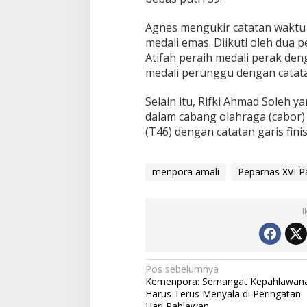
Agnes mengukir catatan waktu 
medali emas. Diikuti oleh dua 
Atifah peraih medali perak deng
medali perunggu dengan catata
Selain itu, Rifki Ahmad Soleh y
dalam cabang olahraga (cabor) 
(T46) dengan catatan garis fini
menpora amali
Peparnas XVI P
I
Navigasi
Pos sebelumnya
Kemenpora: Semangat Kepahlawan
pos
Harus Terus Menyala di Peringatan
Hari Pahlawan