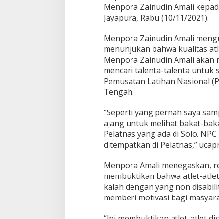
Menpora Zainudin Amali kepada
Jayapura, Rabu (10/11/2021).
Menpora Zainudin Amali mengu
menunjukan bahwa kualitas atle
Menpora Zainudin Amali akan m
mencari talenta-talenta untuk 
Pemusatan Latihan Nasional (Pe
Tengah.
“Seperti yang pernah saya samp
ajang untuk melihat bakat-baka
Pelatnas yang ada di Solo. NP
ditempatkan di Pelatnas,” ucap
Menpora Amali menegaskan, rek
membuktikan bahwa atlet-atlet p
kalah dengan yang non disabili
memberi motivasi bagi masyara
“Ini membuktikan atlet-atlet di