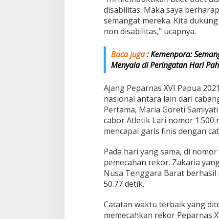
disabilitas. Maka saya berhara
semangat mereka. Kita dukung
non disabilitas,” ucapnya.
Baca juga
:
Kemenpora: Semang
Menyala di Peringatan Hari Pa
Koordinator ARPN Mario Sebut
Pengurus PETANI 
Ajang Peparnas XVI Papua 202
Perseteruan TNI-POLRI Sengaja
dan Rakyat Adala
nasional antara lain dari caban
dilakukan Provokator
Membangun Keta
Di Berita, Pemuda, Politik
|
September 14, 2025
Di Berita, Ekonomi, Politik
Pertama, Maria Goreti Samiyati
Masyarakat
cabor Atletik Lari nomor 1.500 
mencapai garis finis dengan ca
Pada hari yang sama, di nomor 
pemecahan rekor. Zakaria yang 
Nusa Tenggara Barat berhasil
50.77 detik.
Catatan waktu terbaik yang d
memecahkan rekor Peparnas XV