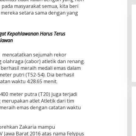
p pada masyarakat semua, kita beri
 mereka setara sama dengan yang
at Kepahlawanan Harus Terus
hlawan
Tegaskan TNI
Menko Zulhas Tegaskan KDKMP
1 mencatatkan sejumah rekor
h Kunci
sebagai Strategi Kedaulatan
g olahraga (cabor) atletik dan renang.
hanan
Pangan dan Digitalisasi Desa
|
September 13, 2025
Di Berita, Menpora, Politik
|
September 4, 2025
 berhasil meraih medali emas dalam
meter putri (T52-54). Dia berhasil
tatan waktu 4:28.65 menit.
400 meter putra (T20) juga terjadi
merupakan atlet Atletik dari tim
 meraih emas dengan catatan waktu
itorehkan Zakaria mampu
 Jawa Barat 2016 atas nama Felypus