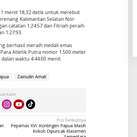
1 menit 18,32 detik untuk merebut
perenang Kalimantan Selatan Nor
an catatan 1:24:57 dan Fitriah peraih
n 1:27:93.
ang berhasil meraih medali emas
Para Atletik Putra nomor 1.500 meter
s dalan waktu 4:44.00 menit.
apua
Zainudin Amali
kuti Kami
Pos berikutnya
an
Peparnas XVI: Kontingen Papua Masih
Kokoh Dipuncak Klasemen
Sementara