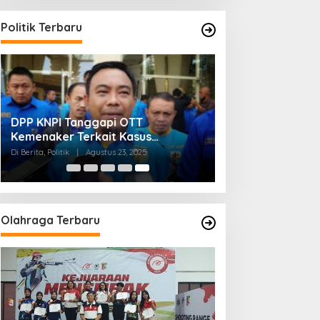
Politik Terbaru
DPP KNPI Tanggapi OTT
Kemenaker Terkait Kasus
Pemerasan dan Korupsi
Di Berita, Politik
|
Agustus 23, 2025
Olahraga Terbaru