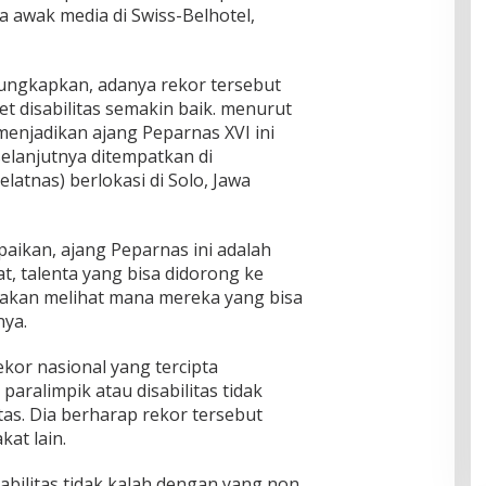
 awak media di Swiss-Belhotel,
ngkapkan, adanya rekor tersebut
t disabilitas semakin baik. menurut
enjadikan ajang Peparnas XVI ini
selanjutnya ditempatkan di
latnas) berlokasi di Solo, Jawa
aikan, ajang Peparnas ini adalah
t, talenta yang bisa didorong ke
C akan melihat mana mereka yang bisa
nya.
or nasional yang tercipta
aralimpik atau disabilitas tidak
tas. Dia berharap rekor tersebut
kat lain.
sabilitas tidak kalah dengan yang non