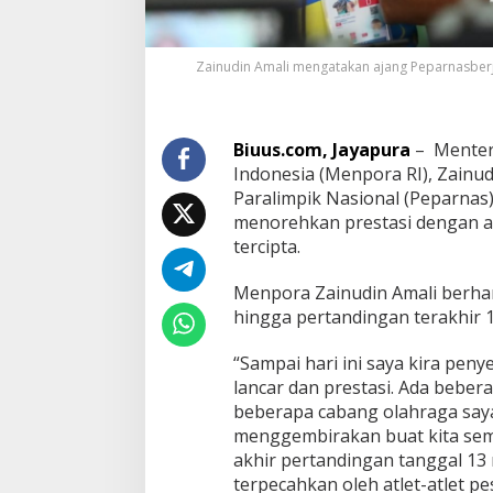
Zainudin Amali mengatakan ajang Peparnasber
Biuus.com, Jayapura
– Menter
Indonesia (Menpora RI), Zainu
Paralimpik Nasional (Peparnas)
menorehkan prestasi dengan a
tercipta.
Menpora Zainudin Amali berhar
hingga pertandingan terakhir 
“Sampai hari ini saya kira pen
lancar dan prestasi. Ada beber
beberapa cabang olahraga saya 
menggembirakan buat kita sem
akhir pertandingan tanggal 13 
terpecahkan oleh atlet-atlet pe