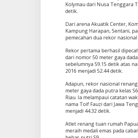
Kolymau dari Nusa Tenggara T
detik.
Dari arena Akuatik Center, Ko
Kampung Harapan, Sentani, pada
pemecahan dua rekor nasional
Rekor pertama berhasil dipecahk
dari nomor 50 meter gaya dada
sebelumnya 59.15 detik atas n
2016 menjadi 52.44 detik.
Adapun, rekor nasional renang 
meter gaya dada putra kelas S6
Riau. Ia melampaui catatan wak
nama Toif Fauzi dari Jawa Te
menjadi 44.32 detik.
Atlet renang tuan rumah Papua
meraih medali emas pada caba
bebas putri S9.