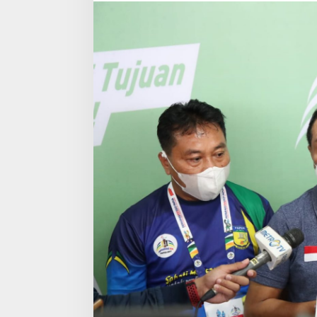
Di
Peparnas
XVI