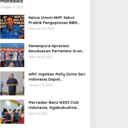
Mandalika
Oktober 4, 2025
Ketua Umum KNPI Sebut
Praktik Pengoplosan BBM
Cederai Kepercayaan
Februari 27, 2025
Masyarakat
Kemenpora Apresiasi
Kesuksesan Pertamina Grand
Prix of Indonesia 2024
Februari 8, 2025
WRC Inginkan Rally Dunia Seri
Indonesia Dapat
Terselenggara 2026
Januari 15, 2025
Mendatang
Mercedes-Benz W203 Club
Indonesia, Ngabubudrive
Ramadhan 2022
April 16, 2022