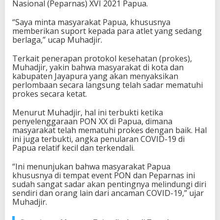
Nasional (Peparnas) XVI 2021 Papua.
P
a
“Saya minta masyarakat Papua, khususnya
p
memberikan suport kepada para atlet yang sedang
u
berlaga,” ucap Muhadjir.
a
Terkait penerapan protokol kesehatan (prokes),
Muhadjir, yakin bahwa masyarakat di kota dan
kabupaten Jayapura yang akan menyaksikan
perlombaan secara langsung telah sadar mematuhi
prokes secara ketat.
Menurut Muhadjir, hal ini terbukti ketika
penyelenggaraan PON XX di Papua, dimana
masyarakat telah mematuhi prokes dengan baik. Hal
ini juga terbukti, angka penularan COVID-19 di
Papua relatif kecil dan terkendali.
“Ini menunjukan bahwa masyarakat Papua
khususnya di tempat event PON dan Peparnas ini
sudah sangat sadar akan pentingnya melindungi diri
sendiri dan orang lain dari ancaman COVID-19,” ujar
Muhadjir.