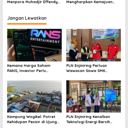
Menpora Muhadjir Effendy
Mengharpkan Kemajuan
Pastikan Proses Transisi
Kemenpora RI Berlanjut
Berjalan dengan Baik
Jangan Lewatkan
Kemana Harga Saham
PLN Enjiniring Perluas
RANS, Investor Perlu
Wawasan Siswa SMK
Cermati Fundamental dan
tentang Tantangan
Menghindari Spekulasi
Perubahan Iklim
Berlebihan
Kampung Wogikel: Potret
PLN Enjiniring Kenalkan
Kehidupan Pesisir di Ujung
Teknologi Energi Bersih
Selatan Papua yang
kepada Pelajar Jakarta