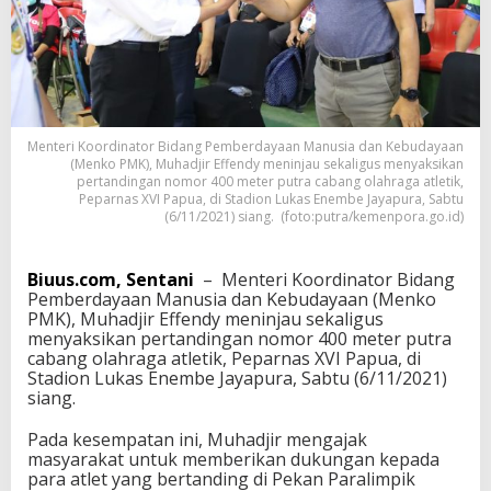
k
a
t
P
a
p
u
Menteri Koordinator Bidang Pemberdayaan Manusia dan Kebudayaan
a
(Menko PMK), Muhadjir Effendy meninjau sekaligus menyaksikan
D
pertandingan nomor 400 meter putra cabang olahraga atletik,
u
Peparnas XVI Papua, di Stadion Lukas Enembe Jayapura, Sabtu
k
(6/11/2021) siang. (foto:putra/kemenpora.go.id)
u
n
g
Biuus.com, Sentani
– Menteri Koordinator Bidang
P
Pemberdayaan Manusia dan Kebudayaan (Menko
e
PMK), Muhadjir Effendy meninjau sekaligus
p
menyaksikan pertandingan nomor 400 meter putra
a
cabang olahraga atletik, Peparnas XVI Papua, di
r
Stadion Lukas Enembe Jayapura, Sabtu (6/11/2021)
n
siang.
a
s
Pada kesempatan ini, Muhadjir mengajak
X
masyarakat untuk memberikan dukungan kepada
V
para atlet yang bertanding di Pekan Paralimpik
I