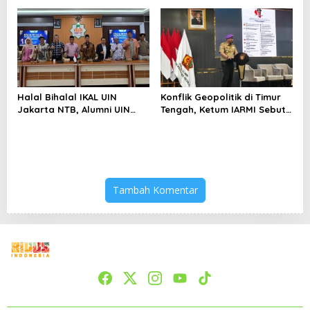
Bertahan di Tengah
Keterbatasan
Halal Bihalal IKAL UIN
Konflik Geopolitik di Timur
Jakarta NTB, Alumni UIN
Tengah, Ketum IARMI Sebut
Jakarta Adalah Aset
Alumni Menwa Harus Ambil
Strategis
Peran Strategis
Tambah Komentar