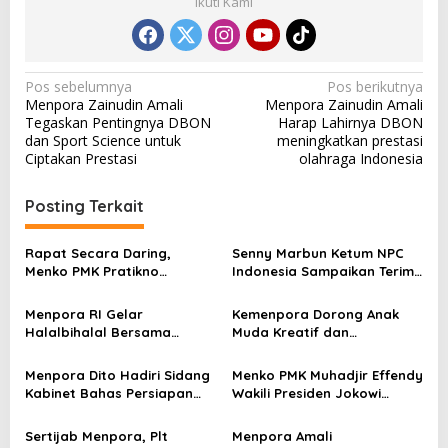
Ikuti Kami
N
Pos sebelumnya
Pos berikutnya
Menpora Zainudin Amali
Menpora Zainudin Amali
a
Tegaskan Pentingnya DBON
Harap Lahirnya DBON
v
dan Sport Science untuk
meningkatkan prestasi
Ciptakan Prestasi
olahraga Indonesia
i
g
Posting Terkait
a
s
Rapat Secara Daring,
Senny Marbun Ketum NPC
Menko PMK Pratikno
Indonesia Sampaikan Terima
i
Pastikan Layanan Haji 2025
kasih Kepada Menpora Dito
p
Berjalan Optimal
Atas Dukungan Penuhnya
Menpora RI Gelar
Kemenpora Dorong Anak
Halalbihalal Bersama
Muda Kreatif dan
o
Keluarga Besar Kemenpora
Berprestasi Nasional dan
s
Internasional
Menpora Dito Hadiri Sidang
Menko PMK Muhadjir Effendy
Kabinet Bahas Persiapan
Wakili Presiden Jokowi
Ramadhan & Idulfitri 1445 H
Membuka Rakornas
Kemenpora
Sertijab Menpora, Plt
Menpora Amali