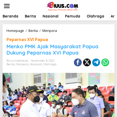
L
e
w
a
Beranda
Berita
Nasional
Pemuda
Olahraga
Art
t
i
k
M
Homepage
/
Berita
/
Menpora
e
e
Peparnas XVI Papua
k
n
o
k
Menko PMK Ajak Masyarakat Papua
n
o
Dukung Peparnas XVI Papua
t
P
e
M
Biuus Indonesia
November 8, 2021
n
K
Berita
,
Menpora
,
Nasional
,
Olahraga
A
j
a
k
M
a
s
y
a
r
a