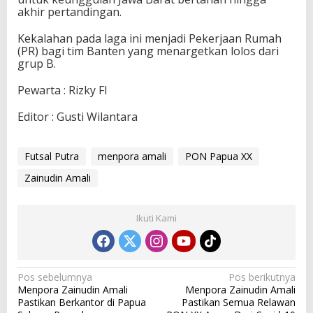
akhir pertandingan.
Kekalahan pada laga ini menjadi Pekerjaan Rumah
(PR) bagi tim Banten yang menargetkan lolos dari
grup B.
Pewarta : Rizky FI
Editor : Gusti Wilantara
Futsal Putra
menpora amali
PON Papua XX
Zainudin Amali
Ikuti Kami
N
Pos sebelumnya
Pos berikutnya
Menpora Zainudin Amali
Menpora Zainudin Amali
a
Pastikan Berkantor di Papua
Pastikan Semua Relawan