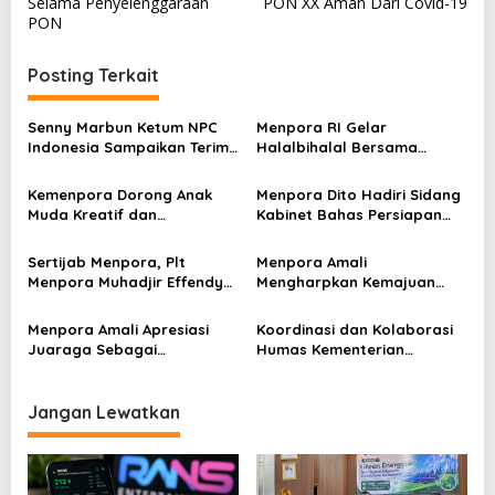
v
Selama Penyelenggaraan
PON XX Aman Dari Covid-19
PON
i
g
Posting Terkait
a
s
Senny Marbun Ketum NPC
Menpora RI Gelar
Indonesia Sampaikan Terima
Halalbihalal Bersama
i
kasih Kepada Menpora Dito
Keluarga Besar Kemenpora
p
Atas Dukungan Penuhnya
Kemenpora Dorong Anak
Menpora Dito Hadiri Sidang
Muda Kreatif dan
Kabinet Bahas Persiapan
o
Berprestasi Nasional dan
Ramadhan & Idulfitri 1445 H
s
Internasional
Sertijab Menpora, Plt
Menpora Amali
Menpora Muhadjir Effendy
Mengharpkan Kemajuan
Pastikan Proses Transisi
Kemenpora RI Berlanjut
Berjalan dengan Baik
Menpora Amali Apresiasi
Koordinasi dan Kolaborasi
Juaraga Sebagai
Humas Kementerian
Pemegang Lisensi
Lembaga Jadi Kunci Penting
merchandise resmi Piala
Keketuaan Indonesia di
Dunia U-20
ASEAN 2023
Jangan Lewatkan