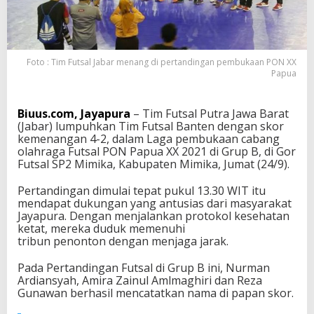
t
r
a
P
O
Foto : Tim Futsal Jabar menang di pertandingan pembukaan PON XX
N
Papua
P
a
p
Biuus.com, Jayapura
– Tim Futsal Putra Jawa Barat
u
(Jabar) lumpuhkan Tim Futsal Banten dengan skor
a
kemenangan 4-2, dalam Laga pembukaan cabang
D
olahraga Futsal PON Papua XX 2021 di Grup B, di Gor
i
Futsal SP2 Mimika, Kabupaten Mimika, Jumat (24/9).
m
e
Pertandingan dimulai tepat pukul 13.30 WIT itu
n
mendapat dukungan yang antusias dari masyarakat
a
Jayapura. Dengan menjalankan protokol kesehatan
n
ketat, mereka duduk memenuhi
g
tribun penonton dengan menjaga jarak.
k
a
Pada Pertandingan Futsal di Grup B ini, Nurman
n
Ardiansyah, Amira Zainul Amlmaghiri dan Reza
T
Gunawan berhasil mencatatkan nama di papan skor.
i
m