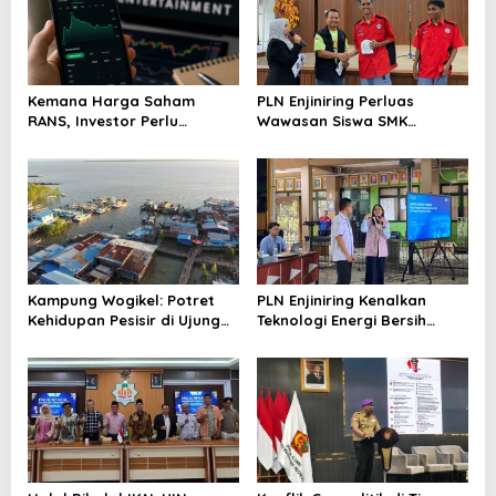
Kemana Harga Saham
PLN Enjiniring Perluas
RANS, Investor Perlu
Wawasan Siswa SMK
Cermati Fundamental dan
tentang Tantangan
Menghindari Spekulasi
Perubahan Iklim
Berlebihan
Kampung Wogikel: Potret
PLN Enjiniring Kenalkan
Kehidupan Pesisir di Ujung
Teknologi Energi Bersih
Selatan Papua yang
kepada Pelajar Jakarta
Bertahan di Tengah
Keterbatasan