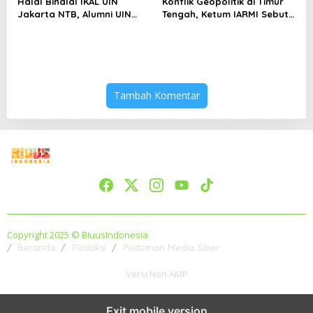
Halal Bihalal IKAL UIN
Konflik Geopolitik di Timur
Jakarta NTB, Alumni UIN
Tengah, Ketum IARMI Sebut
Jakarta Adalah Aset
Alumni Menwa Harus Ambil
Strategis
Peran Strategis
Tambah Komentar
Copyright 2025 © BiuusIndonesia
Beranda
Redaksi
Pedoman Media Siber
Versi Non AMP
Exit mobile version