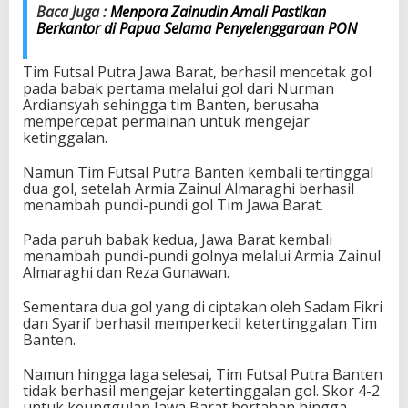
Baca Juga :
Menpora Zainudin Amali Pastikan
F
Berkantor di Papua Selama Penyelenggaraan PON
u
t
s
Tim Futsal Putra Jawa Barat, berhasil mencetak gol
a
pada babak pertama melalui gol dari Nurman
l
Ardiansyah sehingga tim Banten, berusaha
P
mempercepat permainan untuk mengejar
u
ketinggalan.
t
r
Namun Tim Futsal Putra Banten kembali tertinggal
a
dua gol, setelah Armia Zainul Almaraghi berhasil
J
menambah pundi-pundi gol Tim Jawa Barat.
a
b
Pada paruh babak kedua, Jawa Barat kembali
a
menambah pundi-pundi golnya melalui Armia Zainul
r
Almaraghi dan Reza Gunawan.
Sementara dua gol yang di ciptakan oleh Sadam Fikri
dan Syarif berhasil memperkecil ketertinggalan Tim
Banten.
Namun hingga laga selesai, Tim Futsal Putra Banten
tidak berhasil mengejar ketertinggalan gol. Skor 4-2
untuk keunggulan Jawa Barat bertahan hingga