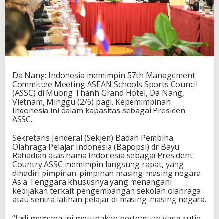
t
h
M
a
n
a
g
e
Da Nang: Indonesia memimpin 57th Management
m
Committee Meeting ASEAN Schools Sports Council
e
(ASSC) di Muong Thanh Grand Hotel, Da Nang,
n
Vietnam, Minggu (2/6) pagi. Kepemimpinan
t
Indonesia ini dalam kapasitas sebagai Presiden
C
ASSC.
o
m
m
Sekretaris Jenderal (Sekjen) Badan Pembina
i
Olahraga Pelajar Indonesia (Bapopsi) dr Bayu
t
Rahadian atas nama Indonesia sebagai President
t
Country ASSC memimpin langsung rapat, yang
e
dihadiri pimpinan-pimpinan masing-masing negara
e
Asia Tenggara khususnya yang menangani
M
kebijakan terkait pengembangan sekolah olahraga
e
atau sentra latihan pelajar di masing-masing negara.
e
t
“Jadi memang ini merupakan pertemuan yang rutin