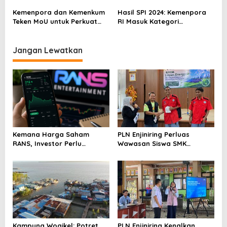
Dukungan
Meningkatkan Prestasi
Kemenpora dan Kemenkum
Hasil SPI 2024: Kemenpora
Olahraga
Teken MoU untuk Perkuat
RI Masuk Kategori
Tata Kelola Olahraga dan
Berintegritas dengan Nilai
Naturalisasi
77,4
Jangan Lewatkan
Kemana Harga Saham
PLN Enjiniring Perluas
RANS, Investor Perlu
Wawasan Siswa SMK
Cermati Fundamental dan
tentang Tantangan
Menghindari Spekulasi
Perubahan Iklim
Berlebihan
Kampung Wogikel: Potret
PLN Enjiniring Kenalkan