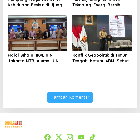
Kehidupan Pesisir di Ujung
Teknologi Energi Bersih
Selatan Papua yang
kepada Pelajar Jakarta
Bertahan di Tengah
Keterbatasan
Halal Bihalal IKAL UIN
Konflik Geopolitik di Timur
Jakarta NTB, Alumni UIN
Tengah, Ketum IARMI Sebut
Jakarta Adalah Aset
Alumni Menwa Harus Ambil
Strategis
Peran Strategis
Tambah Komentar