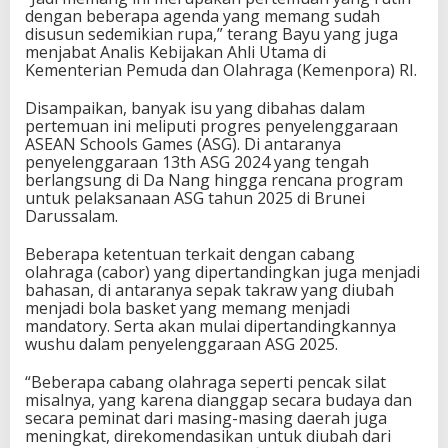
i
dengan beberapa agenda yang memang sudah
n
disusun sedemikian rupa,” terang Bayu yang juga
g
menjabat Analis Kebijakan Ahli Utama di
A
Kementerian Pemuda dan Olahraga (Kemenpora) RI.
S
E
Disampaikan, banyak isu yang dibahas dalam
A
pertemuan ini meliputi progres penyelenggaraan
N
ASEAN Schools Games (ASG). Di antaranya
S
penyelenggaraan 13th ASG 2024 yang tengah
c
berlangsung di Da Nang hingga rencana program
h
untuk pelaksanaan ASG tahun 2025 di Brunei
o
Darussalam.
o
l
Beberapa ketentuan terkait dengan cabang
s
olahraga (cabor) yang dipertandingkan juga menjadi
S
bahasan, di antaranya sepak takraw yang diubah
p
menjadi bola basket yang memang menjadi
o
mandatory. Serta akan mulai dipertandingkannya
r
wushu dalam penyelenggaraan ASG 2025.
t
s
“Beberapa cabang olahraga seperti pencak silat
C
misalnya, yang karena dianggap secara budaya dan
o
secara peminat dari masing-masing daerah juga
u
meningkat, direkomendasikan untuk diubah dari
n