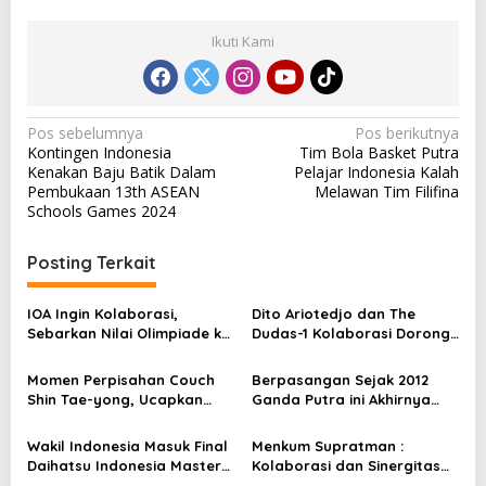
Ikuti Kami
N
Pos sebelumnya
Pos berikutnya
Kontingen Indonesia
Tim Bola Basket Putra
a
Kenakan Baju Batik Dalam
Pelajar Indonesia Kalah
v
Pembukaan 13th ASEAN
Melawan Tim Filifina
Schools Games 2024
i
g
Posting Terkait
a
s
IOA Ingin Kolaborasi,
Dito Ariotedjo dan The
Sebarkan Nilai Olimpiade ke
Dudas-1 Kolaborasi Dorong
i
Jenjang Pendidikan
Pemuda Berolahraga
p
Momen Perpisahan Couch
Berpasangan Sejak 2012
Shin Tae-yong, Ucapkan
Ganda Putra ini Akhirnya
o
Terimkasih Pada Masyrakat
Gantung Raket
s
Indonesia
Wakil Indonesia Masuk Final
Menkum Supratman :
Daihatsu Indonesia Masters
Kolaborasi dan Sinergitas
2025, Menpora Dito Beri
Merupakan Cara