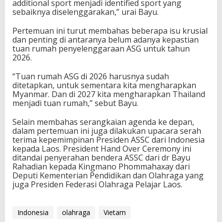
additional sport menjadi identified sport yang
c
sebaiknya diselenggarakan,” urai Bayu.
i
l
Pertemuan ini turut membahas beberapa isu krusial
dan penting di antaranya belum adanya kepastian
tuan rumah penyelenggaraan ASG untuk tahun
2026.
“Tuan rumah ASG di 2026 harusnya sudah
ditetapkan, untuk sementara kita mengharapkan
Myanmar. Dan di 2027 kita mengharapkan Thailand
menjadi tuan rumah,” sebut Bayu.
Selain membahas serangkaian agenda ke depan,
dalam pertemuan ini juga dilakukan upacara serah
terima kepemimpinan Presiden ASSC dari Indonesia
kepada Laos. President Hand Over Ceremony ini
ditandai penyerahan bendera ASSC dari dr Bayu
Rahadian kepada Kingmano Phommahaxay dari
Deputi Kementerian Pendidikan dan Olahraga yang
juga Presiden Federasi Olahraga Pelajar Laos.
Indonesia
olahraga
Vietam