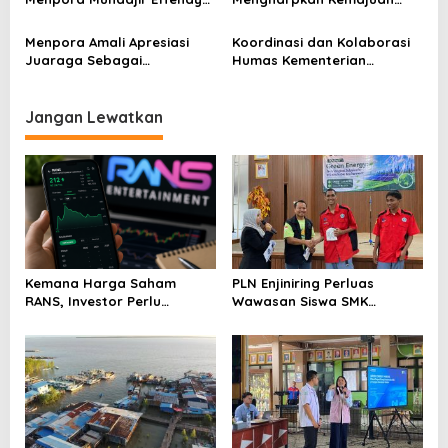
Pastikan Proses Transisi
Kemenpora RI Berlanjut
Berjalan dengan Baik
Menpora Amali Apresiasi
Koordinasi dan Kolaborasi
Juaraga Sebagai
Humas Kementerian
Pemegang Lisensi
Lembaga Jadi Kunci Penting
merchandise resmi Piala
Keketuaan Indonesia di
Dunia U-20
ASEAN 2023
Jangan Lewatkan
Kemana Harga Saham
PLN Enjiniring Perluas
RANS, Investor Perlu
Wawasan Siswa SMK
Cermati Fundamental dan
tentang Tantangan
Menghindari Spekulasi
Perubahan Iklim
Berlebihan