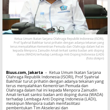
i
n
A
m
a
l
i
,
I
Ketua Umum Ikatan Sarjana Olahraga Republik Indonesia (ISORI),
S
Prof Syahrial Bakhtiar turut prihatin dengan adanya tekanan yang
O
terus menyalahkan Kementrian Pemuda dan Olahraga dalam hal ini
kepada Menpora Zainudin Amali terkait sanksi badan anti doping
R
dunia (WADA) terhadap Lembaga Anti Doping Indonesia (LADI)
I
(foto:dokpri)
‘
M
e
Biuus.com, Jakarta
– Ketua Umum Ikatan Sarjana
n
Olahraga Republik Indonesia (ISORI), Prof Syahrial
c
Bakhtiar turut prihatin dengan adanya tekanan yang
i
terus menyalahkan Kementrian Pemuda dan
u
Olahraga dalam hal ini kepada Menpora Zainudin
m
Amali terkait sanksi badan anti doping dunia (WADA)
’
terhadap Lembaga Anti Doping Indonesia (LADI),
A
meskipun Menpora sudah memfasilitasi
r
pembentukan Tim Akselerasi dan
o