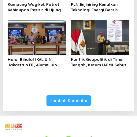
Kampung Wogikel: Potret
PLN Enjiniring Kenalkan
Kehidupan Pesisir di Ujung
Teknologi Energi Bersih
Selatan Papua yang
kepada Pelajar Jakarta
Bertahan di Tengah
Keterbatasan
Halal Bihalal IKAL UIN
Konflik Geopolitik di Timur
Jakarta NTB, Alumni UIN
Tengah, Ketum IARMI Sebut
Jakarta Adalah Aset
Alumni Menwa Harus Ambil
Strategis
Peran Strategis
Tambah Komentar