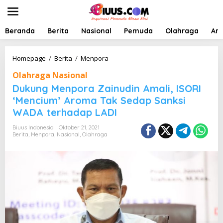
L
e
w
a
Beranda
Berita
Nasional
Pemuda
Olahraga
Art
t
i
k
D
Homepage
/
Berita
/
Menpora
e
u
Olahraga Nasional
k
k
o
u
Dukung Menpora Zainudin Amali, ISORI
n
n
‘Mencium’ Aroma Tak Sedap Sanksi
t
g
WADA terhadap LADI
e
M
n
e
Biuus Indonesia
Oktober 21, 2021
n
Berita
,
Menpora
,
Nasional
,
Olahraga
p
o
r
a
Z
a
i
n
u
d