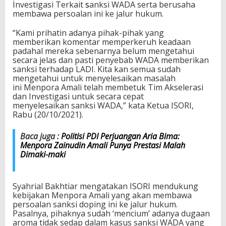
Investigasi Terkait
s
anksi WADA serta berusaha
m
membawa persoalan ini ke jalur hukum.
a
T
“Kami prihatin adanya pihak-pihak yang
a
memberikan komentar memperkeruh keadaan
k
padahal mereka sebenarnya belum mengetahui
S
secara jelas dan pasti penyebab WADA memberikan
e
sanksi terhadap LADI. Kita kan semua sudah
d
mengetahui untuk menyelesaikan masalah
a
ini Menpora Amali telah membetuk Tim Akselerasi
p
dan Investigasi untuk secara cepat
S
menyelesaikan sanksi WADA,” kata Ketua ISORI,
a
Rabu (20/10/2021).
n
k
s
Baca juga :
Politisi PDI Perjuangan Aria Bima:
i
Menpora Zainudin Amali Punya Prestasi Malah
W
Dimaki-maki
A
D
A
Syahrial Bakhtiar mengatakan ISORI mendukung
t
kebijakan Menpora Amali yang akan membawa
e
persoalan sanksi doping ini ke jalur hukum.
r
Pasalnya, pihaknya sudah ‘mencium’ adanya dugaan
h
aroma tidak sedap dalam kasus sanksi WADA yang
a