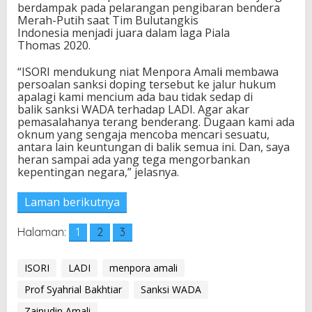
berdampak pada pelarangan pengibaran bendera
d
Merah-Putih saat Tim Bulutangkis
a
Indonesia menjadi juara dalam laga Piala
p
Thomas 2020.
L
A
“ISORI mendukung niat Menpora Amal
i
membawa
D
persoalan sanksi doping tersebut ke jalur hukum
I
apalagi kami mencium ada bau tidak sedap di
balik sanksi WADA terhadap LADI. Agar akar
pemasalahanya terang benderang. Dugaan kami ada
oknum yang sengaja mencoba mencari sesuatu,
antara lain keuntungan di balik semua ini. Dan, saya
heran sampai ada yang tega mengorbankan
kepentingan negara,” jelasnya.
Laman berikutnya
Halaman:
1
2
3
ISORI
LADI
menpora amali
Prof Syahrial Bakhtiar
Sanksi WADA
Zainudin Amali