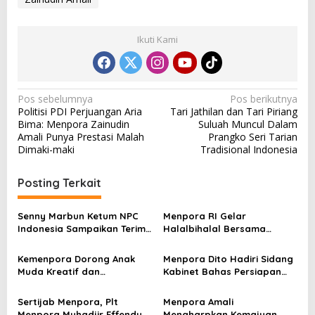
Ikuti Kami
N
Pos sebelumnya
Pos berikutnya
Politisi PDI Perjuangan Aria
Tari Jathilan dan Tari Piriang
a
Bima: Menpora Zainudin
Suluah Muncul Dalam
v
Amali Punya Prestasi Malah
Prangko Seri Tarian
Dimaki-maki
Tradisional Indonesia
i
g
Posting Terkait
a
s
Senny Marbun Ketum NPC
Menpora RI Gelar
Indonesia Sampaikan Terima
Halalbihalal Bersama
i
kasih Kepada Menpora Dito
Keluarga Besar Kemenpora
p
Atas Dukungan Penuhnya
Kemenpora Dorong Anak
Menpora Dito Hadiri Sidang
Muda Kreatif dan
Kabinet Bahas Persiapan
o
Berprestasi Nasional dan
Ramadhan & Idulfitri 1445 H
s
Internasional
Sertijab Menpora, Plt
Menpora Amali
Menpora Muhadjir Effendy
Mengharpkan Kemajuan