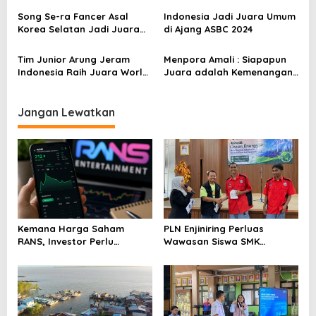
a
s
Song Se-ra Fancer Asal
Indonesia Jadi Juara Umum
Korea Selatan Jadi Juara
di Ajang ASBC 2024
i
Asian Fancing Championship
p
2025 Usai Kalahkan Atlet
Tim Junior Arung Jeram
Menpora Amali : Siapapun
China
Indonesia Raih Juara World
Juara adalah Kemenangan
o
Rafting Championship
Kita Semua
s
Jangan Lewatkan
Kemana Harga Saham
PLN Enjiniring Perluas
RANS, Investor Perlu
Wawasan Siswa SMK
Cermati Fundamental dan
tentang Tantangan
Menghindari Spekulasi
Perubahan Iklim
Berlebihan