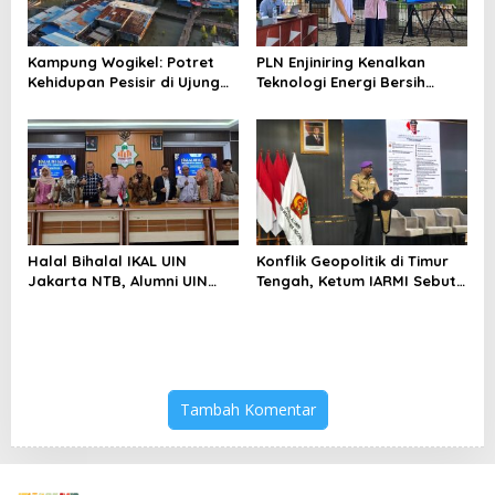
Kampung Wogikel: Potret
PLN Enjiniring Kenalkan
Kehidupan Pesisir di Ujung
Teknologi Energi Bersih
Selatan Papua yang
kepada Pelajar Jakarta
Bertahan di Tengah
Keterbatasan
Halal Bihalal IKAL UIN
Konflik Geopolitik di Timur
Jakarta NTB, Alumni UIN
Tengah, Ketum IARMI Sebut
Jakarta Adalah Aset
Alumni Menwa Harus Ambil
Strategis
Peran Strategis
Tambah Komentar