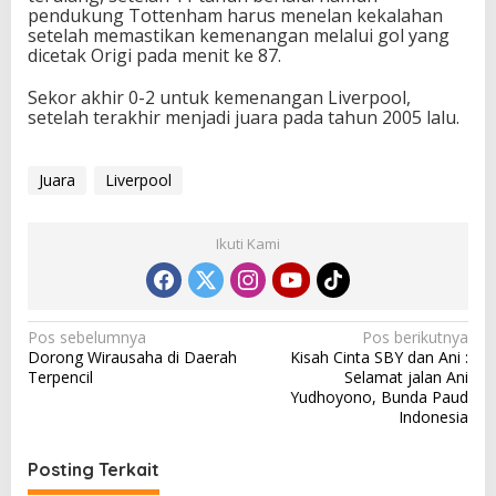
pendukung Tottenham harus menelan kekalahan
setelah memastikan kemenangan melalui gol yang
dicetak Origi pada menit ke 87.
Sekor akhir 0-2 untuk kemenangan Liverpool,
setelah terakhir menjadi juara pada tahun 2005 lalu.
Juara
Liverpool
Ikuti Kami
N
Pos sebelumnya
Pos berikutnya
Dorong Wirausaha di Daerah
Kisah Cinta SBY dan Ani :
a
Terpencil
Selamat jalan Ani
v
Yudhoyono, Bunda Paud
Indonesia
i
g
Posting Terkait