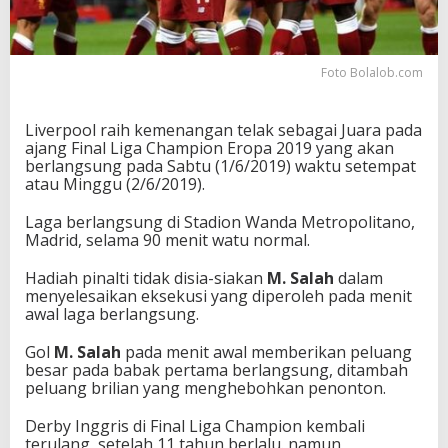
h
a
m
p
Foto Bolalob.com
i
o
n
Liverpool raih kemenangan telak sebagai Juara pada
2
ajang Final Liga Champion Eropa 2019 yang akan
0
berlangsung pada Sabtu (1/6/2019) waktu setempat
1
atau Minggu (2/6/2019).
9
Laga berlangsung di Stadion Wanda Metropolitano,
Madrid, selama 90 menit watu normal.
Hadiah pinalti tidak disia-siakan
M. Salah
dalam
menyelesaikan eksekusi yang diperoleh pada menit
awal laga berlangsung.
Gol
M. Salah
pada menit awal memberikan peluang
besar pada babak pertama berlangsung, ditambah
peluang brilian yang menghebohkan penonton.
Derby Inggris di Final Liga Champion kembali
terulang, setelah 11 tahun berlalu. namun