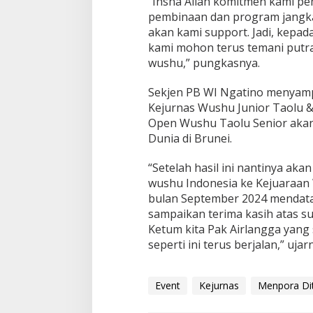
“Insha Allah komitmen kami p
pembinaan dan program jangk
akan kami support. Jadi, kepad
kami mohon terus temani putra
wushu,” pungkasnya.
Sekjen PB WI Ngatino menyampai
Kejurnas Wushu Junior Taolu 
Open Wushu Taolu Senior akan
Dunia di Brunei.
“Setelah hasil ini nantinya ak
wushu Indonesia ke Kejuaraan
bulan September 2024 mendata
sampaikan terima kasih atas 
Ketum kita Pak Airlangga yang
seperti ini terus berjalan,” ujar
Event
Kejurnas
Menpora Di