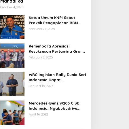
Mandalika
Oktober 4, 2025
Ketua Umum KNPI Sebut
Praktik Pengoplosan BBM
Cederai Kepercayaan
Februari 27, 2025
Masyarakat
Kemenpora Apresiasi
Kesuksesan Pertamina Grand
Prix of Indonesia 2024
Februari 8, 2025
WRC Inginkan Rally Dunia Seri
Indonesia Dapat
Terselenggara 2026
Januari 15, 2025
Mendatang
Mercedes-Benz W203 Club
Indonesia, Ngabubudrive
Ramadhan 2022
April 16, 2022