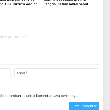
mni UIN Jakarta Adalah
Tengah, Ketum IARMI Sebut
tegis
Alumni Menwa Harus Ambil Peran
Strategis
ng wajib ditandai
*
da peramban ini untuk komentar saya berikutnya.