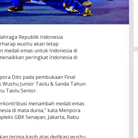
lahraga Republik Indonesia
berharap wushu akan tetap
 medali emas untuk Indonesia di
 menaikkan peringkat Indonesia di
pora Dito pada pembukaan Final
as Wushu Junior Taolu & Sanda Tahun
hu Taolu Senior.
erkontribusi menambah medali emas
esia di mata dunia,” kata Menpora
mpleks GBK Senayan, Jakarta, Rabu
an terima kasih atas dedikasi wushu