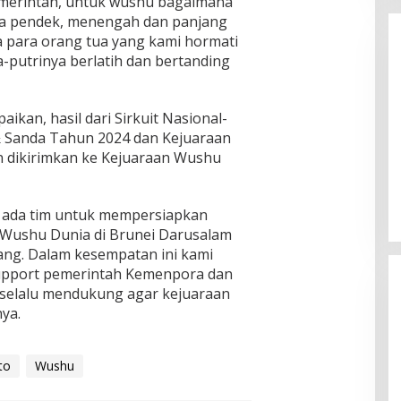
emerintah, untuk wushu bagaimana
a pendek, menengah dan panjang
a para orang tua yang kami hormati
-putrinya berlatih dan bertanding
kan, hasil dari Sirkuit Nasional-
& Sanda Tahun 2024 dan Kejuaraan
Enam Pejabat Baru Resmi Dilantik
 dikirimkan ke Kejuaraan Wushu
di Kejati Kepri oleh J. Devy
Sudarso
Di Berita, Politik
|
November 3, 2025
an ada tim untuk mempersiapkan
 Wushu Dunia di Brunei Darusalam
ng. Dalam kesempatan ini kami
support pemerintah Kemenpora dan
 selalu mendukung agar kejuaraan
nya.
to
Wushu