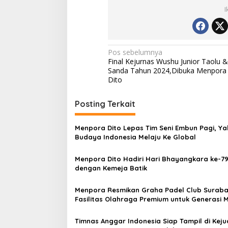
I
Navigasi
Pos sebelumnya
Final Kejurnas Wushu Junior Taolu &
pos
Sanda Tahun 2024,Dibuka Menpora
Dito
Posting Terkait
Menpora Dito Lepas Tim Seni Embun Pagi, Ya
Budaya Indonesia Melaju Ke Global
Menpora Dito Hadiri Hari Bhayangkara ke-7
dengan Kemeja Batik
Menpora Resmikan Graha Padel Club Suraba
Fasilitas Olahraga Premium untuk Generasi 
Timnas Anggar Indonesia Siap Tampil di Kej