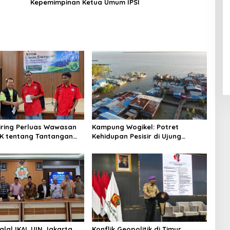
Kepemimpinan Ketua Umum IPSI
niring Perluas Wawasan
Kampung Wogikel: Potret
angan
Kehidupan Pesisir di Ujung
n Iklim
Selatan Papua yang Bertahan di
Tengah Keterbatasan
alal IKAL UIN Jakarta
Konflik Geopolitik di Timur