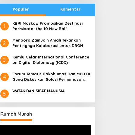
Populer
Komentar
​KBRI Moskow Promosikan Destinasi
1
Pariwisata ‘the 10 New Bali’
​Menpora Zainudin Amali Tekankan
2
Pentingnya Kolaborasi untuk DBON
​Kemlu Gelar International Conference
3
on Digital Diplomacy (ICDD)
Forum Tematis Bakohumas Dan MPR RI
4
Guna Diskusikan Solusi Perhumasan
Juga Tuk Perkuat Lembaga Masing –
Masing
WATAK DAN SIFAT MANUSIA
5
Rumah Murah
Pemutar
Video