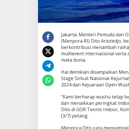
Jakarta: Menteri Pemuda dan O
(Menpora RI) Dito Ariotedjo, 
berkontribusi menambah raihan
multievent internasional serta
mata dunia.
Hal demikian disampaikan Men
Stage Sirkuit Nasional-Kejurn
2024 dan Kejuaraan Open Wus
“Kami berharap wushu tetap b
dan menaikkan peringkat Indon
Dito di GOR Tennis Indoor, Ko
(3/7) petang.
Menpora Dito juga menyampaik