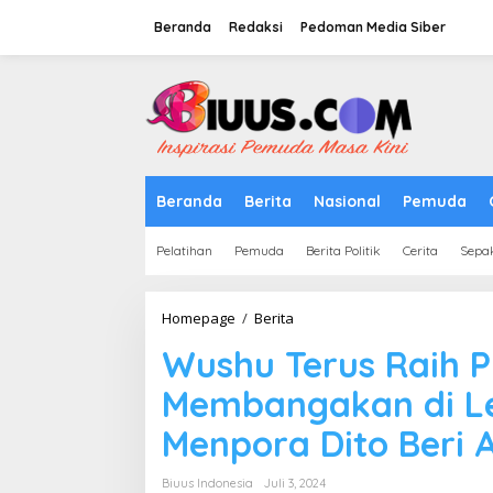
Lewati
ke
Beranda
Redaksi
Pedoman Media Siber
konten
tutup
Beranda
Berita
Nasional
Pemuda
Pelatihan
Pemuda
Berita Politik
Cerita
Sepa
Wushu
Homepage
/
Berita
Terus
Wushu Terus Raih P
Raih
Prestasi
Membangakan di Lev
dan
Membangakan
Menpora Dito Beri A
di
Level
Internasional,
Biuus Indonesia
Juli 3, 2024