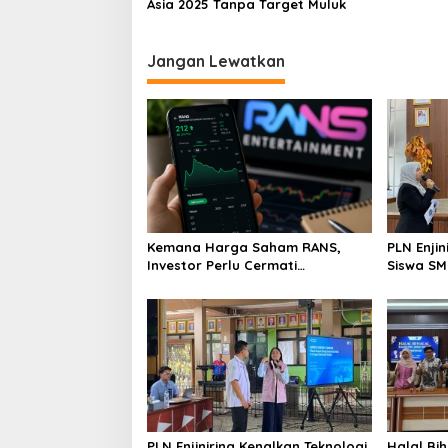
Asia 2025 Tanpa Target Muluk
Jangan Lewatkan
Kemana Harga Saham RANS,
PLN Enji
Investor Perlu Cermati
Siswa SMK tentang Tant
Fundamental dan Menghindari
Perubaha
Spekulasi Berlebihan
PLN Enjiniring Kenalkan Teknologi
Halal Bih