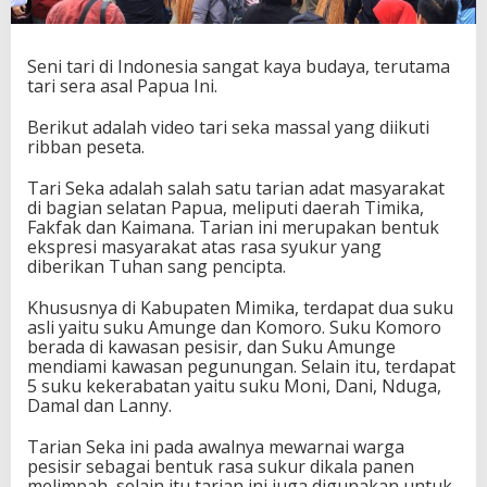
h
a
s
Seni tari di Indonesia sangat kaya budaya, terutama
P
tari sera asal Papua Ini.
a
p
Berikut adalah video tari seka massal yang diikuti
u
ribban peseta.
a
Tari Seka adalah salah satu tarian adat masyarakat
di bagian selatan Papua, meliputi daerah Timika,
Fakfak dan Kaimana. Tarian ini merupakan bentuk
ekspresi masyarakat atas rasa syukur yang
diberikan Tuhan sang pencipta.
Khususnya di Kabupaten Mimika, terdapat dua suku
asli yaitu suku Amunge dan Komoro. Suku Komoro
berada di kawasan pesisir, dan Suku Amunge
mendiami kawasan pegunungan. Selain itu, terdapat
5 suku kekerabatan yaitu suku Moni, Dani, Nduga,
Damal dan Lanny.
Tarian Seka ini pada awalnya mewarnai warga
pesisir sebagai bentuk rasa sukur dikala panen
melimpah, selain itu tarian ini juga digunakan untuk