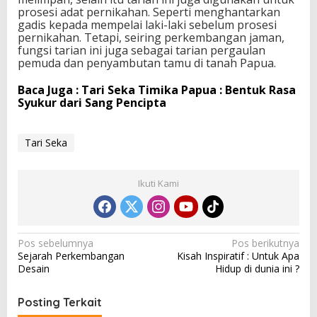
prosesi adat pernikahan. Seperti menghantarkan
gadis kepada mempelai laki-laki sebelum prosesi
pernikahan. Tetapi, seiring perkembangan jaman,
fungsi tarian ini juga sebagai tarian pergaulan
pemuda dan penyambutan tamu di tanah Papua.
Baca Juga : Tari Seka Timika Papua : Bentuk Rasa
Syukur dari Sang Pencipta
Tari Seka
Ikuti Kami
N
Pos sebelumnya
Pos berikutnya
Sejarah Perkembangan
Kisah Inspiratif : Untuk Apa
a
Desain
Hidup di dunia ini ?
v
i
Posting Terkait