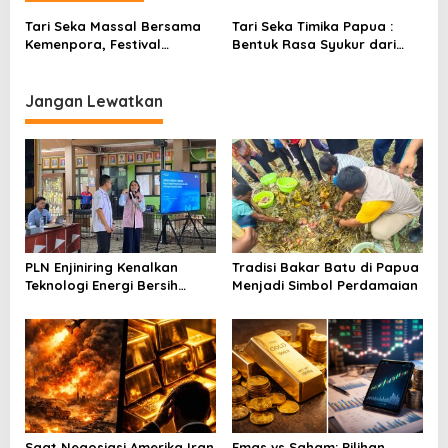
g
Tari Seka Massal Bersama
Tari Seka Timika Papua :
a
Kemenpora, Festival
Bentuk Rasa Syukur dari
s
Kreativitas Pemuda
Sang Pencipta
i
Jangan Lewatkan
p
o
s
PLN Enjiniring Kenalkan
Tradisi Bakar Batu di Papua
Teknologi Energi Bersih
Menjadi Simbol Perdamaian
kepada Pelajar Jakarta
Saat Negosiasi Amerika Iran
Emas vs Saham: Pilihan