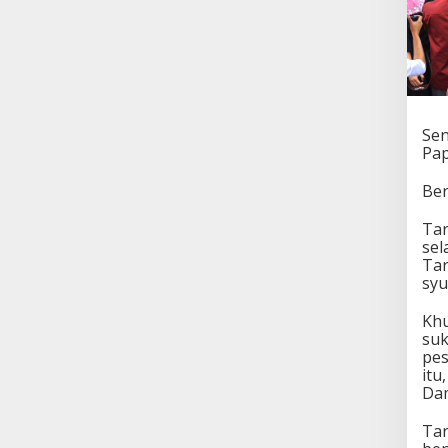
Sen
Pap
Ber
Tar
sel
Tar
syu
Khu
suk
pes
itu
Dam
Tar