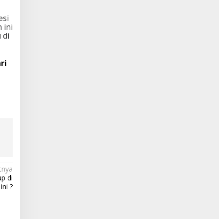
esi
 ini
 di
ri
tnya
up di
ini ?