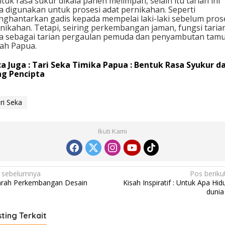
tuk rasa sukur dikala panen melimpah, selain itu tarian ini
a digunakan untuk prosesi adat pernikahan. Seperti
ghantarkan gadis kepada mempelai laki-laki sebelum pros
nikahan. Tetapi, seiring perkembangan jaman, fungsi tarian
a sebagai tarian pergaulan pemuda dan penyambutan tamu
ah Papua.
a Juga : Tari Seka Timika Papua : Bentuk Rasa Syukur da
ng Pencipta
ri Seka
Ikuti Kami
 sebelumnya
Pos beriku
arah Perkembangan Desain
Kisah Inspiratif : Untuk Apa Hid
dunia 
ting Terkait