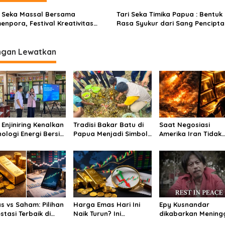
i Seka Massal Bersama
Tari Seka Timika Papua : Bentuk
enpora, Festival Kreativitas
Rasa Syukur dari Sang Pencipta
muda
ngan Lewatkan
 Enjiniring Kenalkan
Tradisi Bakar Batu di
Saat Negosiasi
nologi Energi Bersih
Papua Menjadi Simbol
Amerika Iran Tidak
ada Pelajar
Perdamaian
Berhasil, Apakah E
arta
Bisa Jadi Peluang
s vs Saham: Pilihan
Harga Emas Hari Ini
Epy Kusnandar
stasi Terbaik di
Naik Turun? Ini
dikabarkan Mening
6
Penyebab dan Cara
Dunia