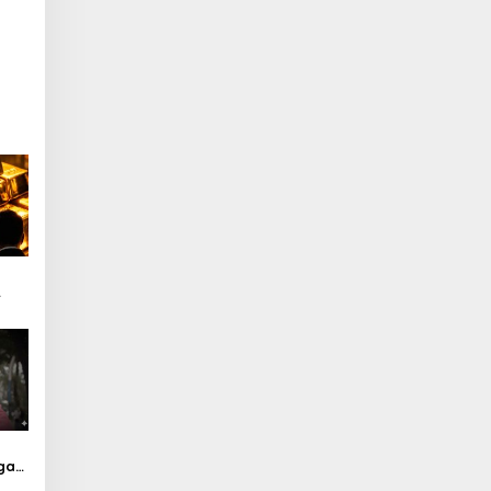
mas
gal