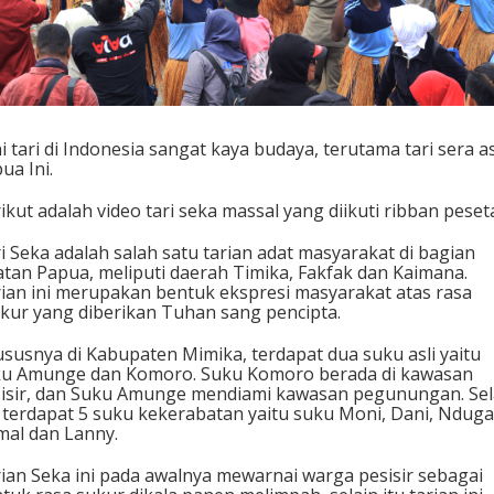
s
P
a
p
u
a
i tari di Indonesia sangat kaya budaya, terutama tari sera a
ua Ini.
ikut adalah video tari seka massal yang diikuti ribban peset
i Seka adalah salah satu tarian adat masyarakat di bagian
atan Papua, meliputi daerah Timika, Fakfak dan Kaimana.
ian ini merupakan bentuk ekspresi masyarakat atas rasa
kur yang diberikan Tuhan sang pencipta.
susnya di Kabupaten Mimika, terdapat dua suku asli yaitu
u Amunge dan Komoro. Suku Komoro berada di kawasan
isir, dan Suku Amunge mendiami kawasan pegunungan. Sel
, terdapat 5 suku kekerabatan yaitu suku Moni, Dani, Nduga
al dan Lanny.
ian Seka ini pada awalnya mewarnai warga pesisir sebagai