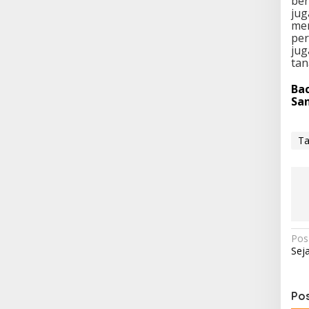
ben
jug
men
per
jug
tan
Bac
Sa
Ta
N
Pos
Sej
a
v
i
Pos