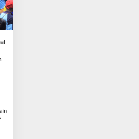
sal
a.
ain
,