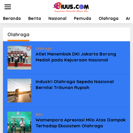
L
e
w
a
Beranda
Berita
Nasional
Pemuda
Olahraga
Art
t
i
k
Olahraga
e
k
Olahraga
o
Atlet Menembak DKI Jakarta Borong
n
Medali pada Kejuaraan Nasional
t
e
n
Industri Olahraga Sepeda Nasional
Bernilai Triliunan Rupiah
Milo
Wamenpora Apresiasi Milo Atas Dampak
Terhadap Ekosistem Olahraga