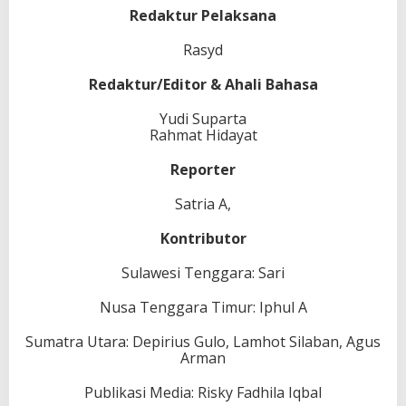
M
Redaktur Pelaksana
I
N
B
Rasyd
I
U
Redaktur/Editor & Ahali Bahasa
U
S
Yudi Suparta
Rahmat Hidayat
Reporter
Satria A,
Kontributor
Sulawesi Tenggara: Sari
Nusa Tenggara Timur: Iphul A
Sumatra Utara: Depirius Gulo, Lamhot Silaban, Agus
Arman
Publikasi Media: Risky Fadhila Iqbal