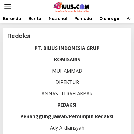
L
e
w
a
Beranda
Berita
Nasional
Pemuda
Olahraga
Art
t
i
k
Redaksi
e
k
PT. BIUUS INDONESIA GRUP
|
o
F
n
E
KOMISARIS
t
B
R
e
U
MUHAMMAD
n
A
R
DIREKTUR
I
2
,
ANNAS FITRAH AKBAR
2
0
2
REDAKSI
4
O
Penanggung Jawab/Pemimpin Redaksi
L
E
H
Ady Ardiansyah
A
D