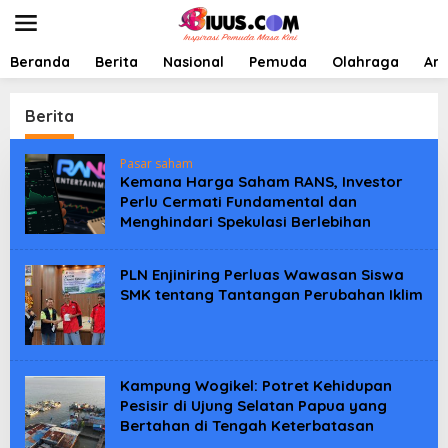
L
e
w
a
Beranda
Berita
Nasional
Pemuda
Olahraga
Art
t
i
k
Berita
e
k
Pasar saham
o
Kemana Harga Saham RANS, Investor
n
Perlu Cermati Fundamental dan
t
Menghindari Spekulasi Berlebihan
e
n
PLN Enjiniring Perluas Wawasan Siswa
SMK tentang Tantangan Perubahan Iklim
Kampung Wogikel: Potret Kehidupan
Pesisir di Ujung Selatan Papua yang
Bertahan di Tengah Keterbatasan