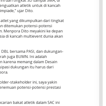
ini dari tingkat SD sampai SMA, di
nguatkan atletik untuk di kancah
mpiade,” ujar Dito.
 atlet yang dikumpulkan dari tingkat
an ditemukan potensi-potensi
n. Menpora Dito meyakini ke depan
sia di kancah multievent dunia akan
eh DBL bersama PASI, dan dukungan-
rah juga BUMN. Ini adalah
kan karena memang dalam Desain
sipasi dukungan itu harus dari
pora.
lder-stakeholder ini, saya yakin
enemuan potensi-potensi prestasi
ncarian bakat atletik dalam SAC ini