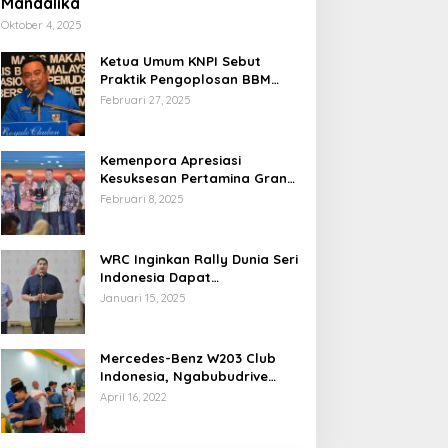
Mandalika
Oktober 4, 2025
Ketua Umum KNPI Sebut
Praktik Pengoplosan BBM
Cederai Kepercayaan
Februari 27, 2025
Masyarakat
Kemenpora Apresiasi
Kesuksesan Pertamina Grand
Prix of Indonesia 2024
Februari 8, 2025
WRC Inginkan Rally Dunia Seri
Indonesia Dapat
Terselenggara 2026
Januari 15, 2025
Mendatang
Mercedes-Benz W203 Club
Indonesia, Ngabubudrive
Ramadhan 2022
April 16, 2022