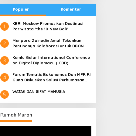
Populer
Komentar
​KBRI Moskow Promosikan Destinasi
1
Pariwisata ‘the 10 New Bali’
​Menpora Zainudin Amali Tekankan
2
Pentingnya Kolaborasi untuk DBON
​Kemlu Gelar International Conference
3
on Digital Diplomacy (ICDD)
Forum Tematis Bakohumas Dan MPR RI
4
Guna Diskusikan Solusi Perhumasan
Juga Tuk Perkuat Lembaga Masing –
Masing
WATAK DAN SIFAT MANUSIA
5
Rumah Murah
Pemutar
Video