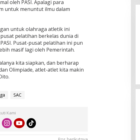
mal oleh PASI. Apalagi para
im untuk menuntut ilmu dalam
an untuk olahraga atletik ini
pusat pelatihan berkelas dunia di
ASI. Pusat-pusat pelatihan ini pun
bih masif lagi oleh Pemerintah.
Enam Pejabat Baru Resmi Dilantik
di Kejati Kepri oleh J. Devy
galanya kita siapkan, dan berharap
Sudarso
Di Berita, Politik
|
November 3, 2025
an Olimpiade, atlet-atlet kita makin
ito.
aga
SAC
kuti Kami
Pos berikutnya