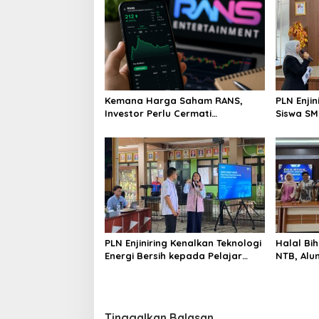
Kemana Harga Saham RANS,
PLN Enji
Investor Perlu Cermati
Siswa SMK tentang Tant
Fundamental dan Menghindari
Perubaha
Spekulasi Berlebihan
PLN Enjiniring Kenalkan Teknologi
Halal Bih
Energi Bersih kepada Pelajar
NTB, Alu
Jakarta
Aset Stra
Tinggalkan Balasan