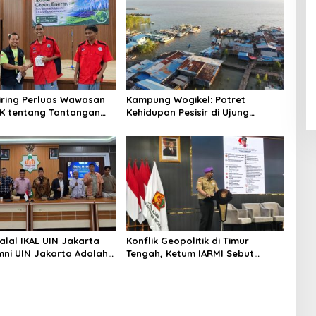
niring Perluas Wawasan
Kampung Wogikel: Potret
angan
Kehidupan Pesisir di Ujung
n Iklim
Selatan Papua yang Bertahan di
Tengah Keterbatasan
alal IKAL UIN Jakarta
Konflik Geopolitik di Timur
mni UIN Jakarta Adalah
Tengah, Ketum IARMI Sebut
tegis
Alumni Menwa Harus Ambil Peran
Strategis