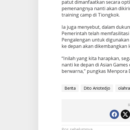
patut dimanfaatkan secara opti
pemenangnya nanti akan dikir
training camp di Tiongkok.
Ia juga menyebut, dalam dukung
Pemerintah telah memfasilitasi 
Pengalengan untuk digunakan P
ke depan akan dikembangkan le
“Inilah yang kita harapkan, se
nanti ke depan di Asian Games d
berwarna,” pungkas Menpora D
Berita
Dito Ariotedjo
olahr
I
Pos sebelumnya