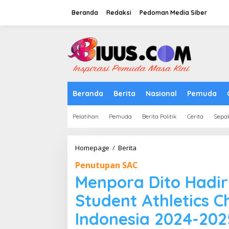
Lewati
ke
Beranda
Redaksi
Pedoman Media Siber
konten
tutup
Beranda
Berita
Nasional
Pemuda
Pelatihan
Pemuda
Berita Politik
Cerita
Sepa
Menpora
Homepage
/
Berita
Dito
Penutupan SAC
Hadiri
Penutupan
Menpora Dito Hadir
Pertamina
Student
Student Athletics 
Athletics
Championships
Indonesia 2024-202
(SAC)