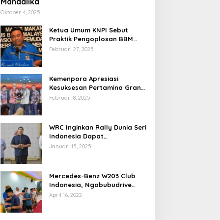
Mandalika
Oktober 4, 2025
Ketua Umum KNPI Sebut
Praktik Pengoplosan BBM
Cederai Kepercayaan
Februari 27, 2025
Masyarakat
Kemenpora Apresiasi
Kesuksesan Pertamina Grand
Prix of Indonesia 2024
Februari 8, 2025
WRC Inginkan Rally Dunia Seri
Indonesia Dapat
Terselenggara 2026
Januari 15, 2025
Mendatang
Mercedes-Benz W203 Club
Indonesia, Ngabubudrive
Ramadhan 2022
April 16, 2022