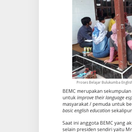
Proses Belajar Bulukumba Englis
BEMC merupakan sekumpulan a
untuk
improve their language esp
masyarakat / pemuda untuk be
basic english education
sekalipun
Saat ini anggota BEMC yang ak
selain presiden sendiri yaitu M