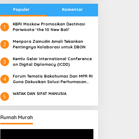
Populer
Komentar
​KBRI Moskow Promosikan Destinasi
1
Pariwisata ‘the 10 New Bali’
​Menpora Zainudin Amali Tekankan
2
Pentingnya Kolaborasi untuk DBON
​Kemlu Gelar International Conference
3
on Digital Diplomacy (ICDD)
Forum Tematis Bakohumas Dan MPR RI
4
Guna Diskusikan Solusi Perhumasan
Juga Tuk Perkuat Lembaga Masing –
Masing
WATAK DAN SIFAT MANUSIA
5
Rumah Murah
Pemutar
Video