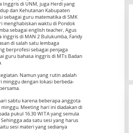
 Inggris di UNM, juga Herdi yang
Hidup dan Kehutanan Kabupaten
si sebagai guru matematika di SMK
ri menghabiskan waktu di Pondok
ba sebagai english teacher, Agus
 inggris di MAN 2 Bulukumba, Fandy
san di salah satu lembaga
yang berprofesi sebagai penjaga
Enam Pejabat Baru Resmi Dilantik
gai guru bahasa inggris di MTs Badan
di Kejati Kepri oleh J. Devy
.
Sudarso
Di Berita, Politik
|
November 3, 2025
kegiatan. Namun yang rutin adalah
ri minggu dengan lokasi berbeda-
bersama.
 hari sabtu karena beberapa anggota
 minggu. Meeting hari ini diadakan di
pada pukul 16.30 WITA yang semula
 Sehingga ada satu sesi yang harus
aitu sesi materi yang sedianya