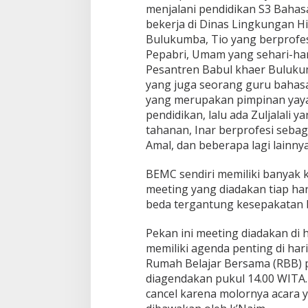
menjalani pendidikan S3 Bahasa
bekerja di Dinas Lingkungan 
Bulukumba, Tio yang berprofe
Pepabri, Umam yang sehari-ha
Pesantren Babul khaer Bulukum
yang juga seorang guru bahasa
yang merupakan pimpinan yaya
pendidikan, lalu ada Zuljalali 
tahanan, Inar berprofesi seba
Amal, dan beberapa lagi lainnya
BEMC sendiri memiliki banyak 
meeting yang diadakan tiap ha
beda tergantung kesepakatan 
Pekan ini meeting diadakan di
memiliki agenda penting di hari
Rumah Belajar Bersama (RBB) 
diagendakan pukul 14.00 WITA.
cancel karena molornya acara y