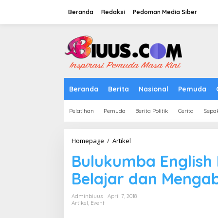
Lewati
ke
Beranda
Redaksi
Pedoman Media Siber
konten
tutup
Beranda
Berita
Nasional
Pemuda
Pelatihan
Pemuda
Berita Politik
Cerita
Sepa
Bulukumba
Homepage
/
Artikel
English
Bulukumba English 
Meeting
Club
Belajar dan Menga
(BEMC)
Belajar
dan
Adminbiuus
April 7, 2018
Mengabdi
Artikel
,
Event