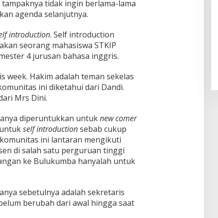
i tampaknya tidak ingin berlama-lama
kan agenda selanjutnya.
elf introduction
. Self introduction
pakan seorang mahasiswa STKIP
ter 4 jurusan bahasa inggris.
is week. Hakim adalah teman sekelas
omunitas ini diketahui dari Dandi.
dari Mrs Dini.
anya diperuntukkan untuk
new comer
 untuk
self introduction
sebab cukup
m komunitas ini lantaran mengikuti
en di salah satu perguruan tinggi
atangan ke Bulukumba hanyalah untuk
anya sebetulnya adalah sekretaris
lum berubah dari awal hingga saat