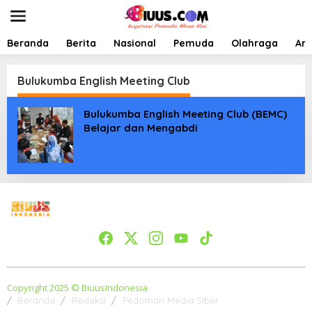
L
e
w
a
Beranda
Berita
Nasional
Pemuda
Olahraga
Art
t
i
k
Bulukumba English Meeting Club
e
k
Bulukumba English Meeting Club (BEMC)
o
Belajar dan Mengabdi
n
t
e
n
Copyright 2025 © BiuusIndonesia
Beranda
Redaksi
Pedoman Media Siber