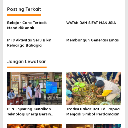
i
Posting Terkait
g
a
Belajar Cara Terbaik
WATAK DAN SIFAT MANUSIA
s
Mendidik Anak
i
Ini 9 Aktivitas Seru Bikin
Membangun Generasi Emas
p
Keluarga Bahagia
o
s
Jangan Lewatkan
PLN Enjiniring Kenalkan
Tradisi Bakar Batu di Papua
Teknologi Energi Bersih
Menjadi Simbol Perdamaian
kepada Pelajar Jakarta