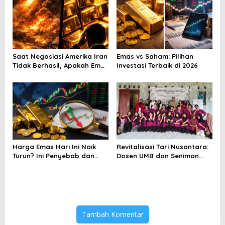
Saat Negosiasi Amerika Iran
Emas vs Saham: Pilihan
Tidak Berhasil, Apakah Emas
Investasi Terbaik di 2026
Bisa Jadi Peluang
Harga Emas Hari Ini Naik
Revitalisasi Tari Nusantara:
Turun? Ini Penyebab dan
Dosen UMB dan Seniman
Cara Menyikapinya
Banten Ubah Tari
Tradisional Menjadi
Kontemporer di Tanjung
Lesung
Tambah Komentar