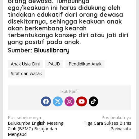
orang dewasa. Tumbuhnya
ego/keakuan ini harus didukung oleh
tindakan edukatif dari orang dewasa
disekitarnya, sehingga keakuan anak
akan berkembang kearah
terbentukanya konsep diri atau jati diri
yang positif pada anak.
Sumber:
Biuuslibrary
Anak Usia Dini
PAUD
Pendidikan Anak
Sifat dan watak
Ikuti Kami
N
Pos sebelumnya
Pos berikutnya
Bulukumba English Meeting
Tiga Cara Sukses Bisnis
a
Club (BEMC) Belajar dan
Pariwisata
v
Mengabdi