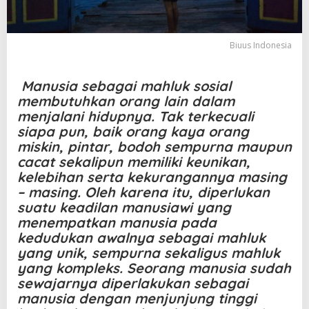
k
A
n
a
Biuus Indonesia
k
U
s
Manusia sebagai mahluk sosial
i
membutuhkan orang lain dalam
a
menjalani hidupnya. Tak terkecuali
D
siapa pun, baik orang kaya orang
i
n
miskin, pintar, bodoh sempurna maupun
i
cacat sekalipun memiliki keunikan,
kelebihan serta kekurangannya masing
– masing. Oleh karena itu, diperlukan
suatu keadilan manusiawi yang
menempatkan manusia pada
kedudukan awalnya sebagai mahluk
yang unik, sempurna sekaligus mahluk
yang kompleks. Seorang manusia sudah
sewajarnya diperlakukan sebagai
manusia dengan menjunjung tinggi