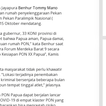
a Jayapura
Benhur Tommy Mano
tuan rumah penyelenggaraan Pekan
n Pekan Paralimpik Nasional (
2-15 Oktober mendatang.
 gubernur, 33 KONI provinsi di
let bahwa Papua aman, Papua damai,
tuan rumah PON,” kata Benhur saat
ra Forum Merdeka Barat 9 secara
ip Kesiapan PON XX Papua”, Kamis
ta masyarakat tidak perlu khawatir
 “Lokasi terjadinya penembakan
 kriminal bersenjata beberapa bulan
un tempat tinggal atlet,” jelasnya.
 PON Papua dapat berjalan lancar
COVID-19 di empat klaster PON yang
diharapkan bisa mencegah risiko