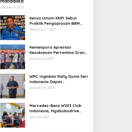
Mandalika
Oktober 4, 2025
Ketua Umum KNPI Sebut
Praktik Pengoplosan BBM
Cederai Kepercayaan
Februari 27, 2025
Masyarakat
Kemenpora Apresiasi
Kesuksesan Pertamina Grand
Prix of Indonesia 2024
Februari 8, 2025
WRC Inginkan Rally Dunia Seri
Indonesia Dapat
Terselenggara 2026
Januari 15, 2025
Mendatang
Mercedes-Benz W203 Club
Indonesia, Ngabubudrive
Ramadhan 2022
April 16, 2022