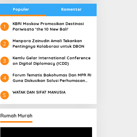
Populer
Komentar
​KBRI Moskow Promosikan Destinasi
1
Pariwisata ‘the 10 New Bali’
​Menpora Zainudin Amali Tekankan
2
Pentingnya Kolaborasi untuk DBON
​Kemlu Gelar International Conference
3
on Digital Diplomacy (ICDD)
Forum Tematis Bakohumas Dan MPR RI
4
Guna Diskusikan Solusi Perhumasan
Juga Tuk Perkuat Lembaga Masing –
Masing
WATAK DAN SIFAT MANUSIA
5
Rumah Murah
Pemutar
Video