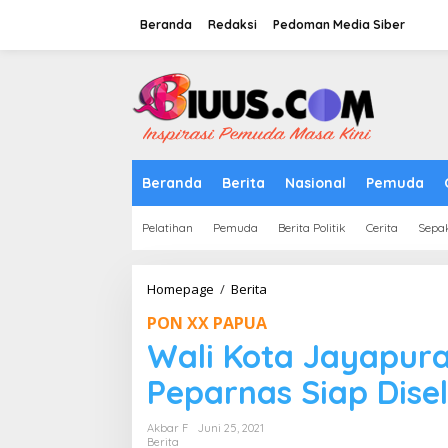
Lewati
ke
Beranda
Redaksi
Pedoman Media Siber
konten
tutup
Beranda
Berita
Nasional
Pemuda
Pelatihan
Pemuda
Berita Politik
Cerita
Sepa
Wali
Homepage
/
Berita
Kota
PON XX PAPUA
Jayapura
Pastikan
Wali Kota Jayapur
PON
dan
Peparnas Siap Dis
Peparnas
Siap
Akbar F
Juni 25, 2021
Diselenggarakan
Berita