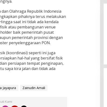
angnya.
 dan Olahraga Republik Indonesia
ungkapkan pihaknya terus melakukan
ingga saat ini tidak ada kendala
n fisik atau pembangunan venue
holder baik pemerintah pusat
aupun pemerintah provinsi dengan
Enam Pejabat Baru Resmi Dilantik
uster penyelenggaraan PON.
di Kejati Kepri oleh J. Devy
Sudarso
Di Berita, Politik
|
November 3, 2025
sik (koordinasi) seperti ini juga
siapkan hal-hal yang bersifat fisik
dian persiapan tempat penginapan,
tu saya kira jalan dan tidak ada
a Jayapura
Zainudin Amali
kuti Kami