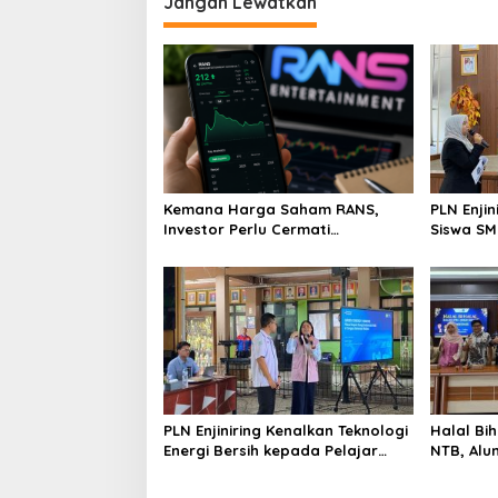
Jangan Lewatkan
Kemana Harga Saham RANS,
PLN Enji
Investor Perlu Cermati
Siswa SMK tentang Tant
Fundamental dan Menghindari
Perubaha
Spekulasi Berlebihan
PLN Enjiniring Kenalkan Teknologi
Halal Bih
Energi Bersih kepada Pelajar
NTB, Alu
Jakarta
Aset Stra