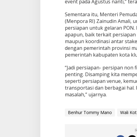
event pada Agustus nanti,” ter
Sementara itu, Menteri Pemuda
(Menpora RI) Zainudin Amali, 
persiapan untuk gelaran PON. H
apapun, baik terkait persiapa
maupun koordinasi antar stake
dengan pemerintah provinsi m
pemerintah kabupaten kota kl
“Jadi persiapan- persipan non fi
penting. Disamping kita memper
seperti persiapan venue, kemu
transportasi dan berbagai hal. I
masalah,” ujarnya.
Benhur Tommy Mano
Wali Kot
I