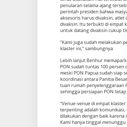
penularan selama ajang terseb
perintah presiden bahwa masya
aksesoris harus divaksin, atle
divaksin. Itu terbukti di empat
untuk datang divaksin cukup ti
“Kami juga sudah melakukan p
klaster ini,” sambungnya.
Lebih lanjut Benhur memaparka
PON sudah tuntas 100 persen d
meski PON Papua sudah siap se
koordinasi antara Panitia Bes
tuan rumah penyelenggaraan P
sehingga persiapan PON tetap 
“Venue-venue di empat klaster
terpenting adalah komunikasi,
dilakukan dengan baik karena i
Kami hanya tinggal menunggu p