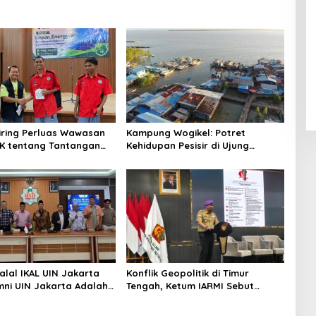
niring Perluas Wawasan
Kampung Wogikel: Potret
angan
Kehidupan Pesisir di Ujung
n Iklim
Selatan Papua yang Bertahan di
Tengah Keterbatasan
alal IKAL UIN Jakarta
Konflik Geopolitik di Timur
mni UIN Jakarta Adalah
Tengah, Ketum IARMI Sebut
tegis
Alumni Menwa Harus Ambil Peran
Strategis