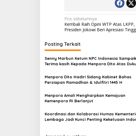
Navigasi
Pos sebelumnya
Kembali Raih Opini WTP Atas LKPP,
pos
Presiden Jokowi Beri Apresiasi Tingg
Posting Terkait
Senny Marbun Ketum NPC Indonesia Sampai
Terima kasih Kepada Menpora Dito Atas Duk
Penuhnya
Menpora Dito Hadiri Sidang Kabinet Bahas
Persiapan Ramadhan & Idulfitri 1445 H
Menpora Amali Mengharpkan Kemajuan
Kemenpora RI Berlanjut
Koordinasi dan Kolaborasi Humas Kementer
Lembaga Jadi Kunci Penting Keketuaan Indo
di ASEAN 2023