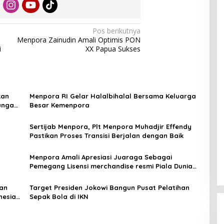
Pos berikutnya
Menpora Zainudin Amali Optimis PON
i
XX Papua Sukses
kan
Menpora RI Gelar Halalbihalal Bersama Keluarga
ungan
Besar Kemenpora
Sertijab Menpora, Plt Menpora Muhadjir Effendy
Pastikan Proses Transisi Berjalan dengan Baik
Menpora Amali Apresiasi Juaraga Sebagai
Pemegang Lisensi merchandise resmi Piala Dunia
U-20
ian
Target Presiden Jokowi Bangun Pusat Pelatihan
nesia
Sepak Bola di IKN