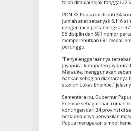
telah dimulai sejak tanggal 22 
PON XX Papua ini diikuti 34 ko
jumlah atlet sebanyak 6.116 atl
dengan mempertandingkan 37 ca
56 disiplin dan 681 nomor pert
memperebutkan 681 medali emas
perunggu.
“Penyelenggaraannya tersebar d
Jayapura, kabupaten Jayapura
Merauke, menggunakan sebany
bahkan sebagian diantaranya b
stadion Lukas Enembe,” jelasny
Sementara itu, Gubernur Papua
Enembe sebagai tuan rumah 
kontingen dari 34 provinsi di 
berkumpulnya perwakilan masya
Papua merupakan simbol kem