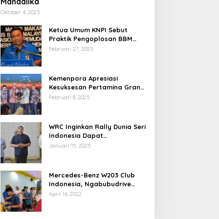
Mandalika
Oktober 4, 2025
Ketua Umum KNPI Sebut
Praktik Pengoplosan BBM
Cederai Kepercayaan
Februari 27, 2025
Masyarakat
Kemenpora Apresiasi
Kesuksesan Pertamina Grand
Prix of Indonesia 2024
Februari 8, 2025
WRC Inginkan Rally Dunia Seri
Indonesia Dapat
Terselenggara 2026
Januari 15, 2025
Mendatang
Mercedes-Benz W203 Club
Indonesia, Ngabubudrive
Ramadhan 2022
April 16, 2022