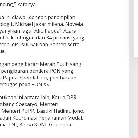
nding,” katanya.
 ini diawali dengan penampilan
logit, Michael Jakarimilena, Nowela
anyikan lagu “Aku Papua”. Acara
file kontingen dari 34 provinsi yang
ceh, disusul Bali dan Banten serta
ua.
engan pengibaran Merah Putih yang
an pengibaran bendera PON yang
s Papua. Seetelah itu, pembacaan
 bertugas pada PON XX.
ukaan ini antara lain, Ketua DPR
mbang Soesatyo, Menteri
 Menteri PUPR, Basuki Hadimuljono,
 Badan Koordinasi Penanaman Modal,
glima TNI, Ketua KONI, Gubernur