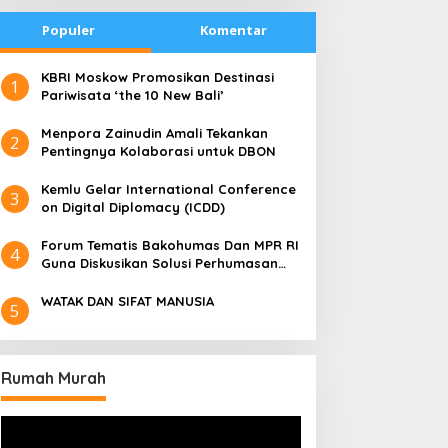
Populer
Komentar
​KBRI Moskow Promosikan Destinasi
1
Pariwisata ‘the 10 New Bali’
​Menpora Zainudin Amali Tekankan
2
Pentingnya Kolaborasi untuk DBON
​Kemlu Gelar International Conference
3
on Digital Diplomacy (ICDD)
Forum Tematis Bakohumas Dan MPR RI
4
Guna Diskusikan Solusi Perhumasan
Juga Tuk Perkuat Lembaga Masing –
Masing
WATAK DAN SIFAT MANUSIA
5
Rumah Murah
Pemutar
Video