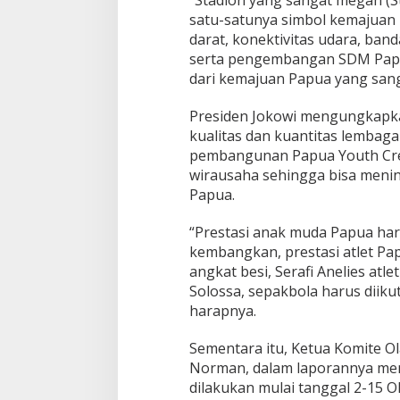
“Stadion yang sangat megah (S
satu-satunya simbol kemajuan P
darat, konektivitas udara, band
serta pengembangan SDM Papu
dari kemajuan Papua yang san
Presiden Jokowi mengungkapka
kualitas dan kuantitas lembag
pembangunan Papua Youth Cre
wirausaha sehingga bisa menin
Papua.
“Prestasi anak muda Papua har
kembangkan, prestasi atlet Pa
angkat besi, Serafi Anelies atl
Solossa, sepakbola harus diiku
harapnya.
Sementara itu, Ketua Komite O
Norman, dalam laporannya me
dilakukan mulai tanggal 2-15 