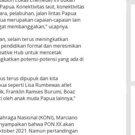
tadion Lukas Enemebe) ini bukan
apua. Konektivitas laut, konektivitas
ara, pelabuhan, jalan lintas Papua
a merupakan capaian-capaian lain
gat membanggakan,” ucapnya.
n, selain terus meningkatkan
a pendidikan formal dan meresmikan
Enam Pejabat Baru Resmi Dilantik
ative Hub untuk mencetak
di Kejati Kepri oleh J. Devy
gkatkan potensi-potensi yang ada di
Sudarso
Di Berita, Politik
|
November 3, 2025
us terus dipupuk dan kita
pua seperti Lisa Rumbewas atlet
etik, Franklin Ramses Burumi, Boaz
ti oleh anak muda Papua lainnya,”
lahraga Nasional (KONI), Marciano
nyampaikan bahwa PON XX akan
Oktober 2021. Namun pertandingan