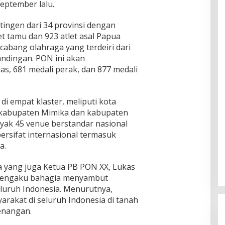
September lalu.
ntingen dari 34 provinsi dengan
et tamu dan 923 atlet asal Papua
bang olahraga yang terdeiri dari
andingan. PON ini akan
, 681 medali perak, dan 877 medali
i empat klaster, meliputi kota
 kabupaten Mimika dan kabupaten
ak 45 venue berstandar nasional
ersifat internasional termasuk
a.
 yang juga Ketua PB PON XX, Lukas
mengaku bahagia menyambut
seluruh Indonesia. Menurutnya,
rakat di seluruh Indonesia di tanah
enangan.