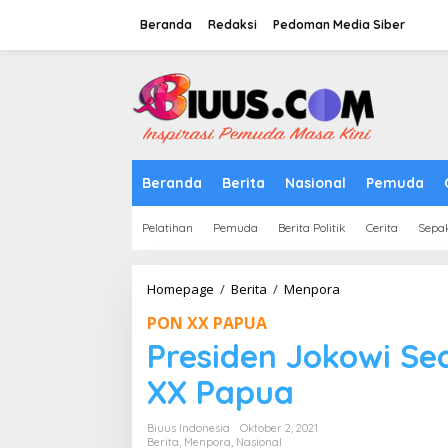
Lewati
ke
Beranda
Redaksi
Pedoman Media Siber
konten
tutup
Beranda
Berita
Nasional
Pemuda
Pelatihan
Pemuda
Berita Politik
Cerita
Sepa
Presiden
Homepage
/
Berita
/
Menpora
Jokowi
PON XX PAPUA
Secara
Resmi
Presiden Jokowi S
Membuka
PON
XX Papua
XX
Papua
Biuus Indonesia
Oktober 2, 2021
Berita
,
Menpora
,
Nasional