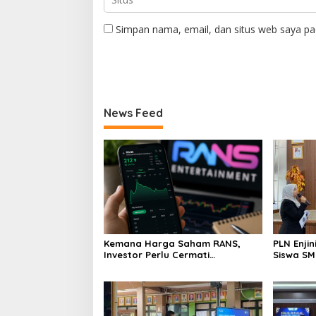
Simpan nama, email, dan situs web saya pa
News Feed
Kemana Harga Saham RANS,
PLN Enji
Investor Perlu Cermati
Siswa SMK tentang Tant
Fundamental dan Menghindari
Perubaha
Spekulasi Berlebihan