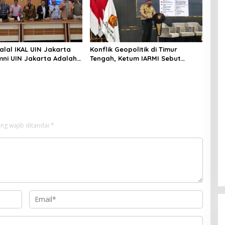
alal IKAL UIN Jakarta
Konflik Geopolitik di Timur
mni UIN Jakarta Adalah
Tengah, Ketum IARMI Sebut
tegis
Alumni Menwa Harus Ambil Peran
Strategis
ng wajib ditandai
*