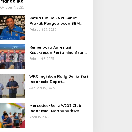
Mandalika
Oktober 4, 2025
Ketua Umum KNPI Sebut
Praktik Pengoplosan BBM
Cederai Kepercayaan
Februari 27, 2025
Masyarakat
Kemenpora Apresiasi
Kesuksesan Pertamina Grand
Prix of Indonesia 2024
Februari 8, 2025
WRC Inginkan Rally Dunia Seri
Indonesia Dapat
Terselenggara 2026
Januari 15, 2025
Mendatang
Mercedes-Benz W203 Club
Indonesia, Ngabubudrive
Ramadhan 2022
April 16, 2022