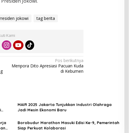
Presiden Jokowi.
residen jokowi
tag berita
kuti Kami
Pos berikutnya
Menpora Dito Apresiasi Pacuan Kuda
ng
di Kebumen
MAIR 2025 Jakarta Tunjukkan Industri Olahraga
i
Jadi Mesin Ekonomi Baru
rja
Borobudur Marathon Masuki Edisi Ke-9, Pemerintah
dan
Siap Perkuat Kolaborasi