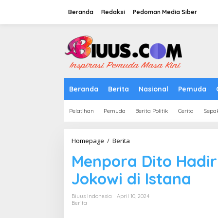
Lewati
ke
Beranda
Redaksi
Pedoman Media Siber
konten
tutup
Beranda
Berita
Nasional
Pemuda
Pelatihan
Pemuda
Berita Politik
Cerita
Sepa
Menpora
Homepage
/
Berita
Dito
Menpora Dito Hadir
Hadiri
Open
Jokowi di Istana
House
Presiden
Jokowi
Biuus Indonesia
April 10, 2024
di
Berita
Istana