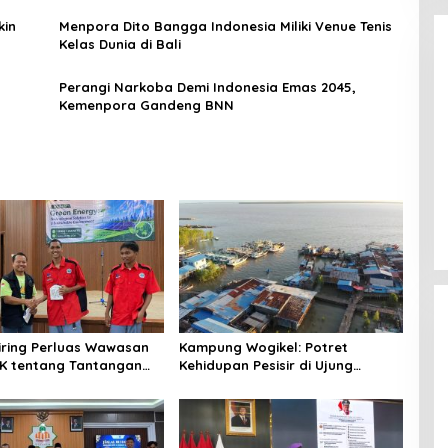
kin
Menpora Dito Bangga Indonesia Miliki Venue Tenis
Kelas Dunia di Bali
Perangi Narkoba Demi Indonesia Emas 2045,
Kemenpora Gandeng BNN
Enam Pejabat Baru Resmi Dilantik
di Kejati Kepri oleh J. Devy
Sudarso
Di Berita, Politik
|
November 3, 2025
niring Perluas Wawasan
Kampung Wogikel: Potret
angan
Kehidupan Pesisir di Ujung
n Iklim
Selatan Papua yang Bertahan di
Tengah Keterbatasan