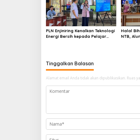
PLN Enjiniring Kenalkan Teknologi
Halal Bih
Energi Bersih kepada Pelajar
NTB, Alu
Jakarta
Aset Stra
Tinggalkan Balasan
Alamat email Anda tidak akan dipublikasikan.
Ruas ya