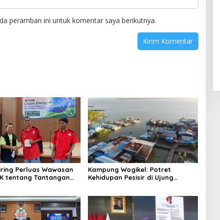
da peramban ini untuk komentar saya berikutnya.
niring Perluas Wawasan
Kampung Wogikel: Potret
angan
Kehidupan Pesisir di Ujung
n Iklim
Selatan Papua yang Bertahan di
Tengah Keterbatasan