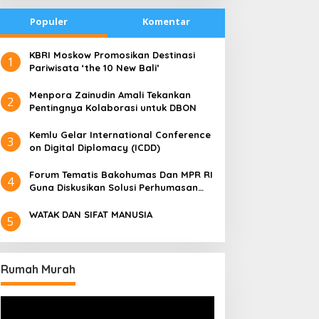
Populer
Komentar
​KBRI Moskow Promosikan Destinasi
1
Pariwisata ‘the 10 New Bali’
​Menpora Zainudin Amali Tekankan
2
Pentingnya Kolaborasi untuk DBON
​Kemlu Gelar International Conference
3
on Digital Diplomacy (ICDD)
Forum Tematis Bakohumas Dan MPR RI
4
Guna Diskusikan Solusi Perhumasan
Juga Tuk Perkuat Lembaga Masing –
Masing
WATAK DAN SIFAT MANUSIA
5
Rumah Murah
Pemutar
Video