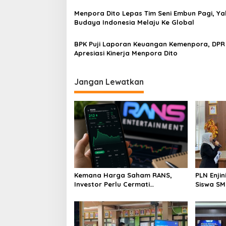
Olahraga
Menpora Dito Lepas Tim Seni Embun Pagi, Ya
Budaya Indonesia Melaju Ke Global
BPK Puji Laporan Keuangan Kemenpora, DPR
Apresiasi Kinerja Menpora Dito
Jangan Lewatkan
Kemana Harga Saham RANS,
PLN Enji
Investor Perlu Cermati
Siswa SMK tentang Tant
Fundamental dan Menghindari
Perubaha
Spekulasi Berlebihan