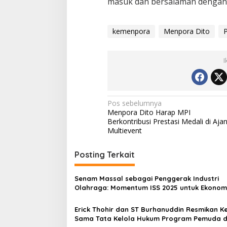
masuk dan bersalaman dengan 
kemenpora
Menpora Dito
P
I
Navigasi
Pos sebelumnya
Menpora Dito Harap MPI
pos
Berkontribusi Prestasi Medali di Aja
Multievent
Posting Terkait
Senam Massal sebagai Penggerak Industri
Olahraga: Momentum ISS 2025 untuk Ekonom
Nasional
Erick Thohir dan ST Burhanuddin Resmikan Ke
Sama Tata Kelola Hukum Program Pemuda 