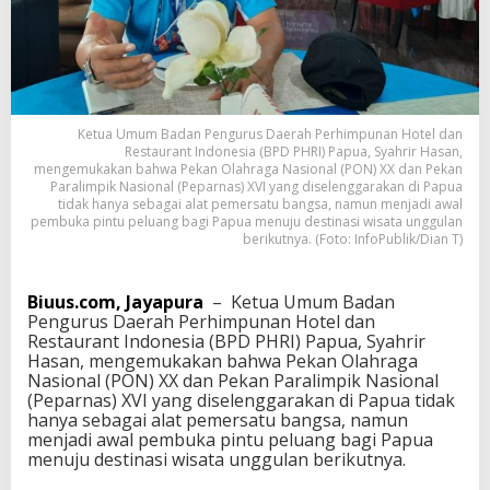
r
n
a
s
B
a
g
Ketua Umum Badan Pengurus Daerah Perhimpunan Hotel dan
i
Restaurant Indonesia (BPD PHRI) Papua, Syahrir Hasan,
P
mengemukakan bahwa Pekan Olahraga Nasional (PON) XX dan Pekan
Paralimpik Nasional (Peparnas) XVI yang diselenggarakan di Papua
a
tidak hanya sebagai alat pemersatu bangsa, namun menjadi awal
p
pembuka pintu peluang bagi Papua menuju destinasi wisata unggulan
u
berikutnya. (Foto: InfoPublik/Dian T)
a
M
e
Biuus.com, Jayapura
– Ketua Umum Badan
n
Pengurus Daerah Perhimpunan Hotel dan
u
Restaurant Indonesia (BPD PHRI) Papua, Syahrir
j
Hasan, mengemukakan bahwa Pekan Olahraga
u
Nasional (PON) XX dan Pekan Paralimpik Nasional
D
(Peparnas) XVI yang diselenggarakan di Papua tidak
e
hanya sebagai alat pemersatu bangsa, namun
s
menjadi awal pembuka pintu peluang bagi Papua
t
menuju destinasi wisata unggulan berikutnya.
i
n