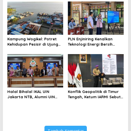
Menghindari Spekulasi
Perubahan Iklim
Berlebihan
Kampung Wogikel: Potret
PLN Enjiniring Kenalkan
Kehidupan Pesisir di Ujung
Teknologi Energi Bersih
Selatan Papua yang
kepada Pelajar Jakarta
Bertahan di Tengah
Keterbatasan
Halal Bihalal IKAL UIN
Konflik Geopolitik di Timur
Jakarta NTB, Alumni UIN
Tengah, Ketum IARMI Sebut
Jakarta Adalah Aset
Alumni Menwa Harus Ambil
Strategis
Peran Strategis
Tambah Komentar