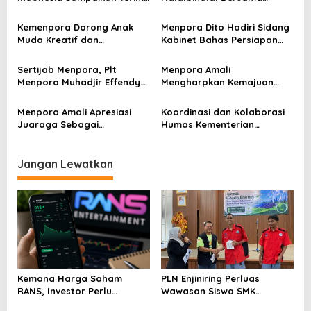
s
kasih Kepada Menpora Dito
Keluarga Besar Kemenpora
i
Atas Dukungan Penuhnya
Kemenpora Dorong Anak
Menpora Dito Hadiri Sidang
p
Muda Kreatif dan
Kabinet Bahas Persiapan
Berprestasi Nasional dan
Ramadhan & Idulfitri 1445 H
o
Internasional
Sertijab Menpora, Plt
Menpora Amali
s
Menpora Muhadjir Effendy
Mengharpkan Kemajuan
Pastikan Proses Transisi
Kemenpora RI Berlanjut
Berjalan dengan Baik
Menpora Amali Apresiasi
Koordinasi dan Kolaborasi
Juaraga Sebagai
Humas Kementerian
Pemegang Lisensi
Lembaga Jadi Kunci Penting
merchandise resmi Piala
Keketuaan Indonesia di
Dunia U-20
ASEAN 2023
Jangan Lewatkan
Kemana Harga Saham
PLN Enjiniring Perluas
RANS, Investor Perlu
Wawasan Siswa SMK
Cermati Fundamental dan
tentang Tantangan