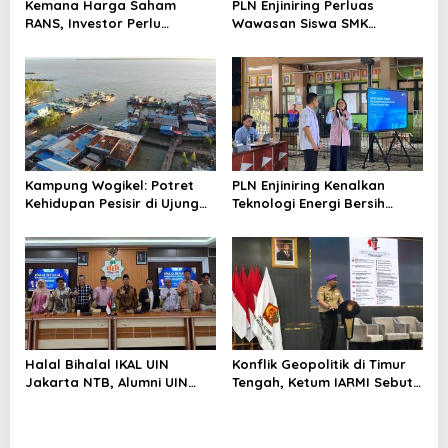
Kemana Harga Saham
PLN Enjiniring Perluas
RANS, Investor Perlu
Wawasan Siswa SMK
Cermati Fundamental dan
tentang Tantangan
Menghindari Spekulasi
Perubahan Iklim
Berlebihan
Kampung Wogikel: Potret
PLN Enjiniring Kenalkan
Kehidupan Pesisir di Ujung
Teknologi Energi Bersih
Selatan Papua yang
kepada Pelajar Jakarta
Bertahan di Tengah
Keterbatasan
Halal Bihalal IKAL UIN
Konflik Geopolitik di Timur
Jakarta NTB, Alumni UIN
Tengah, Ketum IARMI Sebut
Jakarta Adalah Aset
Alumni Menwa Harus Ambil
Strategis
Peran Strategis