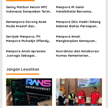
a
Senny Marbun Ketum NPC
Menpora RI Gelar
s
Indonesia Sampaikan Terima
Halalbihalal Bersama
kasih Kepada Menpora Dito
Keluarga Besar Kemenpora
i
Atas Dukungan Penuhnya
Kemenpora Dorong Anak
Menpora Dito Hadiri Sidang
p
Muda Kreatif dan
Kabinet Bahas Persiapan
Berprestasi Nasional dan
Ramadhan & Idulfitri 1445 H
o
Internasional
Sertijab Menpora, Plt
Menpora Amali
s
Menpora Muhadjir Effendy
Mengharpkan Kemajuan
Pastikan Proses Transisi
Kemenpora RI Berlanjut
Berjalan dengan Baik
Menpora Amali Apresiasi
Koordinasi dan Kolaborasi
Juaraga Sebagai
Humas Kementerian
Pemegang Lisensi
Lembaga Jadi Kunci Penting
merchandise resmi Piala
Keketuaan Indonesia di
Dunia U-20
ASEAN 2023
Jangan Lewatkan