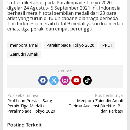
Untuk diketahui, pada Paralimpiade Tokyo 2020
digelar 24 Agustus- 5 September 2021 ini, Indonesia
berhasil meraih total sembilan medali dari 23 para
atlet yang turun di tujuh cabang olahraga berbeda.
Tim Indonesia meraih total 9 medali yakni dua medali
emas, tiga perak, dan empat perunggu.
menpora amali
Paralimpiade Tokyo 2020
PPDI
Zainudin Amali
Ikuti Kami
N
Pos sebelumnya
Pos berikutnya
Profil dan Prestasi Sang
Menpora Zainudin Amali
a
Peraih Tiga Medali di
Terima Audiensi Direktur IBL
v
Paralimpiade Tokyo 2020
dan Perbasi
i
Posting Terkait
g