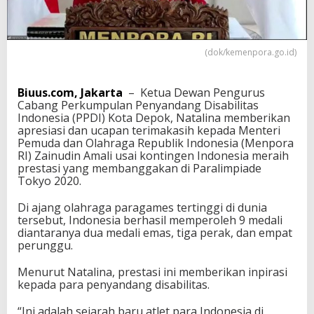
i
M
e
n
(dok/kemenpora.go.id)
d
a
p
Biuus.com, Jakarta
– Ketua Dewan Pengurus
a
Cabang Perkumpulan Penyandang Disabilitas
t
Indonesia (PPDI) Kota Depok, Natalina memberikan
k
apresiasi dan ucapan terimakasih kepada Menteri
a
Pemuda dan Olahraga Republik Indonesia (Menpora
n
RI) Zainudin Amali usai kontingen Indonesia meraih
P
prestasi yang membanggakan di Paralimpiade
u
Tokyo 2020.
j
i
Di ajang olahraga paragames tertinggi di dunia
a
tersebut, Indonesia berhasil memperoleh 9 medali
n
diantaranya dua medali emas, tiga perak, dan empat
D
perunggu.
a
r
Menurut Natalina, prestasi ini memberikan inpirasi
i
kepada para penyandang disabilitas.
P
P
D
“Ini adalah sejarah baru atlet para Indonesia di