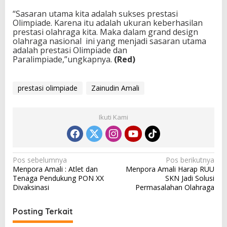
“Sasaran utama kita adalah sukses prestasi
Olimpiade. Karena itu adalah ukuran keberhasilan
prestasi olahraga kita. Maka dalam grand design
olahraga nasional ini yang menjadi sasaran utama
adalah prestasi Olimpiade dan
Paralimpiade,”ungkapnya.
(Red)
prestasi olimpiade
Zainudin Amali
Ikuti Kami
N
Pos sebelumnya
Pos berikutnya
Menpora Amali : Atlet dan
Menpora Amali Harap RUU
a
Tenaga Pendukung PON XX
SKN Jadi Solusi
v
Divaksinasi
Permasalahan Olahraga
i
Posting Terkait
g