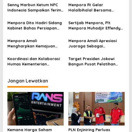
a
Senny Marbun Ketum NPC
Menpora RI Gelar
s
Indonesia Sampaikan Terima
Halalbihalal Bersama
kasih Kepada Menpora Dito
Keluarga Besar Kemenpora
i
Atas Dukungan Penuhnya
Menpora Dito Hadiri Sidang
Sertijab Menpora, Plt
p
Kabinet Bahas Persiapan
Menpora Muhadjir Effendy
Ramadhan & Idulfitri 1445 H
Pastikan Proses Transisi
o
Berjalan dengan Baik
Menpora Amali
Menpora Amali Apresiasi
s
Mengharpkan Kemajuan
Juaraga Sebagai
Kemenpora RI Berlanjut
Pemegang Lisensi
merchandise resmi Piala
Koordinasi dan Kolaborasi
Target Presiden Jokowi
Dunia U-20
Humas Kementerian
Bangun Pusat Pelatihan
Lembaga Jadi Kunci Penting
Sepak Bola di IKN
Keketuaan Indonesia di
ASEAN 2023
Jangan Lewatkan
Kemana Harga Saham
PLN Enjiniring Perluas