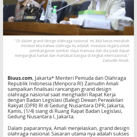
n
c
a
n
g
a
n
" Di dalam grand design olahraga nasional ini, kita harus merubah
G
mindset kita bahwa olahraga itu adalah investasi negara untuk
r
pembangunan sumber daya manusia dan dia pasti dapat
a
mengangkat harkat dan martabat bangsa di tingkat internasional,"
n
Zainudin Amali.
d
D
e
Biuus.com
, Jakarta* Menteri Pemuda dan Olahraga
s
Republik Indonesia (Menpora RI) Zainudin Amali
i
sampaikan finalisasi rancangan grand design
g
olahraga nasional saat menghadiri Rapat Kerja
n
dengan Badan Legislasi (Baleg) Dewan Perwakilan
O
Rakyat (DPR) RI di Gedung Nusantara DPR, Jakarta,
l
Kamis, (1/4) siang di Ruang Rapat Badan Legislasi,
a
Gedung Nusantara I, Jakarta.
h
r
Dalam paparannya, Amali menjelaskan, grand design
a
olahraga nasional. Sasaran utama nya adalah sukses
g