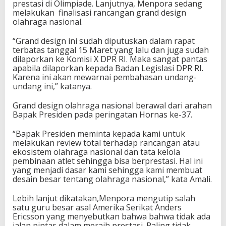
prestasi di Olimpiade. Lanjutnya, Menpora sedang
a
melakukan finalisasi rancangan grand design
N
olahraga nasional.
a
s
“Grand design ini sudah diputuskan dalam rapat
i
terbatas tanggal 15 Maret yang lalu dan juga sudah
o
dilaporkan ke Komisi X DPR RI. Maka sangat pantas
n
apabila dilaporkan kepada Badan Legislasi DPR RI.
a
Karena ini akan mewarnai pembahasan undang-
l
undang ini,” katanya.
Grand design olahraga nasional berawal dari arahan
Bapak Presiden pada peringatan Hornas ke-37.
“Bapak Presiden meminta kepada kami untuk
melakukan review total terhadap rancangan atau
ekosistem olahraga nasional dan tata kelola
pembinaan atlet sehingga bisa berprestasi. Hal ini
yang menjadi dasar kami sehingga kami membuat
desain besar tentang olahraga nasional,” kata Amali.
Lebih lanjut dikatakan,Menpora mengutip salah
satu guru besar asal Amerika Serikat Anders
Ericsson yang menyebutkan bahwa bahwa tidak ada
jalan pintas dalam meraih prestasi. Paling tidak