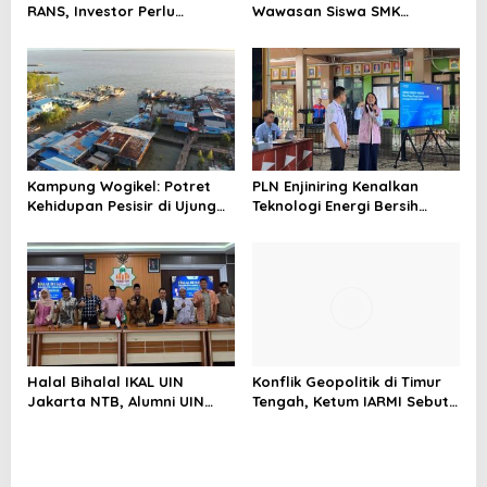
RANS, Investor Perlu
Wawasan Siswa SMK
Cermati Fundamental dan
tentang Tantangan
Menghindari Spekulasi
Perubahan Iklim
Berlebihan
Kampung Wogikel: Potret
PLN Enjiniring Kenalkan
Kehidupan Pesisir di Ujung
Teknologi Energi Bersih
Selatan Papua yang
kepada Pelajar Jakarta
Bertahan di Tengah
Keterbatasan
Halal Bihalal IKAL UIN
Konflik Geopolitik di Timur
Jakarta NTB, Alumni UIN
Tengah, Ketum IARMI Sebut
Jakarta Adalah Aset
Alumni Menwa Harus Ambil
Strategis
Peran Strategis