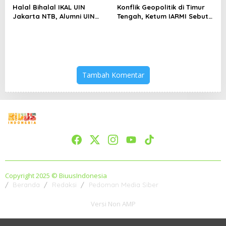
Halal Bihalal IKAL UIN
Konflik Geopolitik di Timur
Jakarta NTB, Alumni UIN
Tengah, Ketum IARMI Sebut
Jakarta Adalah Aset
Alumni Menwa Harus Ambil
Strategis
Peran Strategis
Tambah Komentar
Copyright 2025 © BiuusIndonesia
Beranda
Redaksi
Pedoman Media Siber
Versi Non AMP