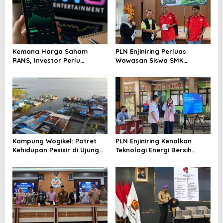
Kemana Harga Saham
PLN Enjiniring Perluas
RANS, Investor Perlu
Wawasan Siswa SMK
Cermati Fundamental dan
tentang Tantangan
Menghindari Spekulasi
Perubahan Iklim
Berlebihan
Kampung Wogikel: Potret
PLN Enjiniring Kenalkan
Kehidupan Pesisir di Ujung
Teknologi Energi Bersih
Selatan Papua yang
kepada Pelajar Jakarta
Bertahan di Tengah
Keterbatasan