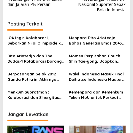
v
dan Jajaran PB Persani
Nasional Suporter Sepak
i
Bola Indonesia
p
i
i
g
n
Posting Terkait
a
a
s
IOA Ingin Kolaborasi,
Menpora Dito Ariotedjo
Sebarkan Nilai Olimpiade ke
Bahas Generasi Emas 2045
i
Jenjang Pendidikan
dalam Dialog Kebangsaan
p
Dito Ariotedjo dan The
Momen Perpisahan Couch
Dudas-1 Kolaborasi Dorong
Shin Tae-yong, Ucapkan
o
Pemuda Berolahraga
Terimkasih Pada Masyrakat
s
Indonesia
Berpasangan Sejak 2012
Wakil Indonesia Masuk Final
Ganda Putra ini Akhirnya
Daihatsu Indonesia Masters
Gantung Raket
2025, Menpora Dito Beri
Dukungan
Menkum Supratman :
Kemenpora dan Kemenkum
Kolaborasi dan Sinergitas
Teken MoU untuk Perkuat
Merupakan Cara
Tata Kelola Olahraga dan
Meningkatkan Prestasi
Naturalisasi
Olahraga
Jangan Lewatkan