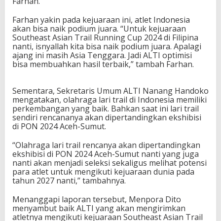
Farhan.
u
t
Farhan yakin pada kejuaraan ini, atlet Indonesia
i
akan bisa naik podium juara. “Untuk kejuaraan
k
Southeast Asian Trail Running Cup 2024 di Filipina
e
nanti, isnyallah kita bisa naik podium juara. Apalagi
j
ajang ini masih Asia Tenggara. Jadi ALTI optimisi
u
bisa membuahkan hasil terbaik,” tambah Farhan.
a
r
a
Sementara, Sekretaris Umum ALTI Nanang Handoko
a
mengatakan, olahraga lari trail di Indonesia memiliki
n
perkembangan yang baik. Bahkan saat ini lari trail
S
sendiri rencananya akan dipertandingkan ekshibisi
o
di PON 2024 Aceh-Sumut.
u
t
“Olahraga lari trail rencanya akan dipertandingkan
h
ekshibisi di PON 2024 Aceh-Sumut nanti yang juga
e
nanti akan menjadi seleksi sekaligus melihat potensi
a
para atlet untuk mengikuti kejuaraan dunia pada
s
tahun 2027 nanti,” tambahnya.
t
A
Menanggapi laporan tersebut, Menpora Dito
s
menyambut baik ALTI yang akan mengirimkan
i
atletnya mengikuti kejuaraan Southeast Asian Trail
a