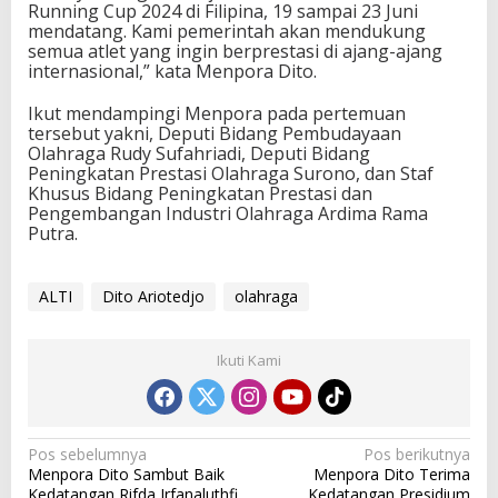
Running Cup 2024 di Filipina, 19 sampai 23 Juni
n
mendatang. Kami pemerintah akan mendukung
T
semua atlet yang ingin berprestasi di ajang-ajang
r
internasional,” kata Menpora Dito.
a
i
Ikut mendampingi Menpora pada pertemuan
l
tersebut yakni, Deputi Bidang Pembudayaan
R
Olahraga Rudy Sufahriadi, Deputi Bidang
u
Peningkatan Prestasi Olahraga Surono, dan Staf
n
Khusus Bidang Peningkatan Prestasi dan
n
Pengembangan Industri Olahraga Ardima Rama
i
Putra.
n
g
C
u
ALTI
Dito Ariotedjo
olahraga
p
2
0
Ikuti Kami
2
4
d
i
N
Pos sebelumnya
Pos berikutnya
F
Menpora Dito Sambut Baik
Menpora Dito Terima
i
a
Kedatangan Rifda Irfanaluthfi
Kedatangan Presidium
l