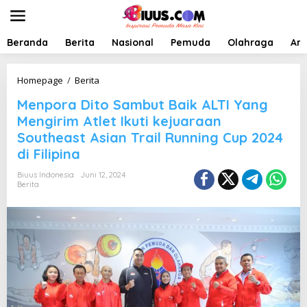
L
e
w
a
Beranda
Berita
Nasional
Pemuda
Olahraga
Art
t
i
k
M
Homepage
/
Berita
e
e
Menpora Dito Sambut Baik ALTI Yang
k
n
o
p
Mengirim Atlet Ikuti kejuaraan
n
o
Southeast Asian Trail Running Cup 2024
t
r
di Filipina
e
a
n
D
Biuus Indonesia
Juni 12, 2024
i
Berita
t
o
S
a
m
b
u
t
B
a