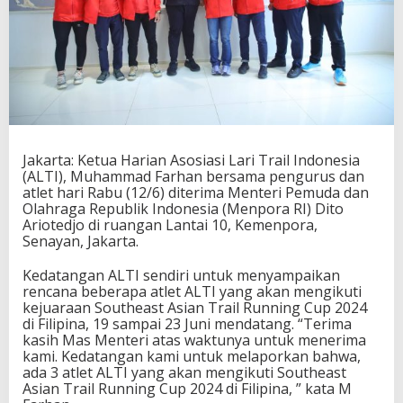
i
k
A
L
T
I
Y
a
n
g
Jakarta: Ketua Harian Asosiasi Lari Trail Indonesia
M
(ALTI), Muhammad Farhan bersama pengurus dan
e
atlet hari Rabu (12/6) diterima Menteri Pemuda dan
n
Olahraga Republik Indonesia (Menpora RI) Dito
g
Ariotedjo di ruangan Lantai 10, Kemenpora,
i
Senayan, Jakarta.
r
i
Kedatangan ALTI sendiri untuk menyampaikan
m
rencana beberapa atlet ALTI yang akan mengikuti
A
kejuaraan Southeast Asian Trail Running Cup 2024
t
di Filipina, 19 sampai 23 Juni mendatang. “Terima
l
kasih Mas Menteri atas waktunya untuk menerima
e
kami. Kedatangan kami untuk melaporkan bahwa,
t
ada 3 atlet ALTI yang akan mengikuti Southeast
I
Asian Trail Running Cup 2024 di Filipina, ” kata M
k