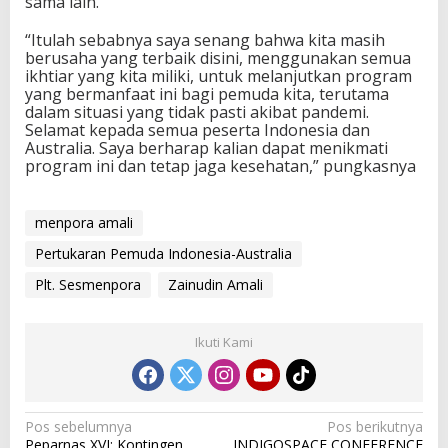
sama lain.
“Itulah sebabnya saya senang bahwa kita masih
berusaha yang terbaik disini, menggunakan semua
ikhtiar yang kita miliki, untuk melanjutkan program
yang bermanfaat ini bagi pemuda kita, terutama
dalam situasi yang tidak pasti akibat pandemi.
Selamat kepada semua peserta Indonesia dan
Australia. Saya berharap kalian dapat menikmati
program ini dan tetap jaga kesehatan,” pungkasnya
menpora amali
Pertukaran Pemuda Indonesia-Australia
Plt. Sesmenpora
Zainudin Amali
Ikuti Kami
N
Pos sebelumnya
Pos berikutnya
Peparnas XVI: Kontingen
INDIGOSPACE CONFERENCE