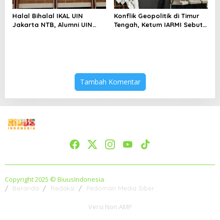
Halal Bihalal IKAL UIN
Konflik Geopolitik di Timur
Jakarta NTB, Alumni UIN
Tengah, Ketum IARMI Sebut
Jakarta Adalah Aset
Alumni Menwa Harus Ambil
Strategis
Peran Strategis
Tambah Komentar
Copyright 2025 © BiuusIndonesia
Beranda
Redaksi
Pedoman Media Siber
Versi Non AMP