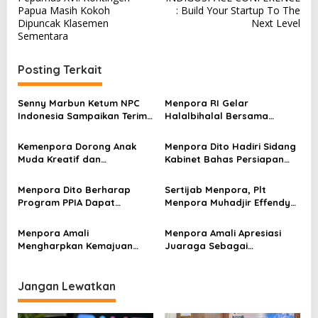
a
Papua Masih Kokoh
: Build Your Startup To The
v
Dipuncak Klasemen
Next Level
Sementara
i
g
Posting Terkait
a
s
Senny Marbun Ketum NPC
Menpora RI Gelar
Indonesia Sampaikan Terima
Halalbihalal Bersama
i
kasih Kepada Menpora Dito
Keluarga Besar Kemenpora
p
Atas Dukungan Penuhnya
Kemenpora Dorong Anak
Menpora Dito Hadiri Sidang
Muda Kreatif dan
Kabinet Bahas Persiapan
o
Berprestasi Nasional dan
Ramadhan & Idulfitri 1445 H
s
Internasional
Menpora Dito Berharap
Sertijab Menpora, Plt
Program PPIA Dapat
Menpora Muhadjir Effendy
Memberikan Peluang Untuk
Pastikan Proses Transisi
Pemuda
Berjalan dengan Baik
Menpora Amali
Menpora Amali Apresiasi
Mengharpkan Kemajuan
Juaraga Sebagai
Kemenpora RI Berlanjut
Pemegang Lisensi
merchandise resmi Piala
Dunia U-20
Jangan Lewatkan