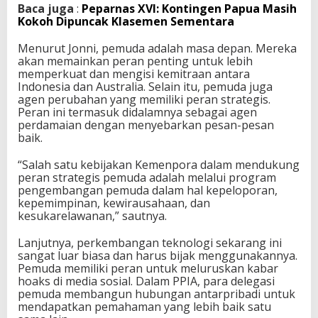
Baca juga
:
Peparnas XVI: Kontingen Papua Masih
p
Kokoh Dipuncak Klasemen Sementara
P
e
Menurut Jonni, pemuda adalah masa depan. Mereka
m
akan memainkan peran penting untuk lebih
b
memperkuat dan mengisi kemitraan antara
a
Indonesia dan Australia. Selain itu, pemuda juga
n
agen perubahan yang memiliki peran strategis.
g
Peran ini termasuk didalamnya sebagai agen
u
perdamaian dengan menyebarkan pesan-pesan
n
baik.
a
n
“Salah satu kebijakan Kemenpora dalam mendukung
D
peran strategis pemuda adalah melalui program
a
pengembangan pemuda dalam hal kepeloporan,
e
kepemimpinan, kewirausahaan, dan
r
kesukarelawanan,” sautnya.
a
h
Lanjutnya, perkembangan teknologi sekarang ini
sangat luar biasa dan harus bijak menggunakannya.
Pemuda memiliki peran untuk meluruskan kabar
hoaks di media sosial. Dalam PPIA, para delegasi
pemuda membangun hubungan antarpribadi untuk
mendapatkan pemahaman yang lebih baik satu