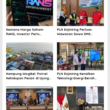
Kemana Harga Saham
PLN Enjiniring Perluas
RANS, Investor Perlu
Wawasan Siswa SMK
Cermati Fundamental dan
tentang Tantangan
Menghindari Spekulasi
Perubahan Iklim
Berlebihan
Kampung Wogikel: Potret
PLN Enjiniring Kenalkan
Kehidupan Pesisir di Ujung
Teknologi Energi Bersih
Selatan Papua yang
kepada Pelajar Jakarta
Bertahan di Tengah
Keterbatasan