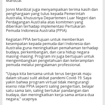
Mardizal.
r
a
Jonni Mardizal juga menyampaikan terima kasih dan
l
penghargaan yang tulus kepada Pemerintah
i
Australia, khususnya Departemen Luar Negeri dan
a
Perdagangan Australia atas komitmen yang
B
diberikan terhadap implementasi Pertukaran
e
Pemuda Indonesia Australia (PPIA).
r
i
Kegiatan PPIA bertujuan untuk memberikan
k
kesempatan kepada pemuda dari Indonesia dan
a
Australia guna meningkatkan pemahaman terhadap
n
budaya, perkembangan, dan cara hidup negara
D
masing-masing. Program ini juga bertujuan untuk
a
mengembangkan pengetahuan dan keterampilan
m
pemuda melalui pengalaman professional.
p
a
“Upaya kita bersama untuk terus bergerak maju
k
dalam situasi sulit akibat pandemi Covid-19. Saya
T
yakin bahwa program virtual tidak mengurangi
e
esensi nilai PPIA seperti saling pengertian, belajar
r
satu sama lain, saling bertukar pandangan dan
h
budaya, dan meningkatkan kerja sama antara dua
a
negara,” ucapnya.
d
a