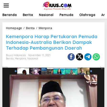
L
e
w
a
Beranda
Berita
Nasional
Pemuda
Olahraga
Art
t
i
k
K
Homepage
/
Berita
/
Menpora
e
e
Kemenpora Harap Pertukaran Pemuda
k
m
o
e
Indonesia-Australia Berikan Dampak
n
n
Terhadap Pembangunan Daerah
t
p
e
o
Biuus Indonesia
November 11, 2021
n
r
Berita
,
Menpora
,
Nasional
a
H
a
r
a
p
P
e
r
t
u