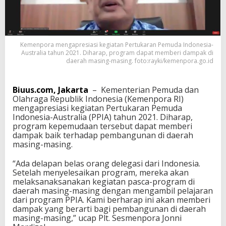
k
a
r
a
n
Kemenpora mengapresiasi kegiatan Pertukaran Pemuda Indonesia-
P
Australia tahun 2021. Diharap, program dapat memberi dampak di
e
daerah masing-masing. foto:rayki/kemenpora.go.id
m
u
d
Biuus.com, Jakarta
– Kementerian Pemuda dan
a
Olahraga Republik Indonesia (Kemenpora RI)
I
mengapresiasi kegiatan Pertukaran Pemuda
n
Indonesia-Australia (PPIA) tahun 2021. Diharap,
d
program kepemudaan tersebut dapat memberi
o
dampak baik terhadap pembangunan di daerah
n
masing-masing.
e
s
“Ada delapan belas orang delegasi dari Indonesia.
i
Setelah menyelesaikan program, mereka akan
a
melaksanaksanakan kegiatan pasca-program di
-
daerah masing-masing dengan mengambil pelajaran
A
dari program PPIA. Kami berharap ini akan memberi
u
dampak yang berarti bagi pembangunan di daerah
s
masing-masing,” ucap Plt. Sesmenpora Jonni
t