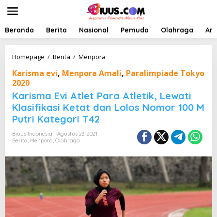
L
e
w
a
Beranda
Berita
Nasional
Pemuda
Olahraga
Art
t
i
k
K
Homepage
/
Berita
/
Menpora
e
a
Karisma evi
,
Menpora Amali
,
Paralimpiade Tokyo
k
r
o
2020
i
n
s
Karisma Evi Atlet Para Atletik, Lewati
t
m
Klasifikasi Ketat dan Lolos Nomor 100 M
e
a
n
Putri Kategori T42
E
v
Biuus Indonesia
Agustus 23, 2021
i
Berita
,
Menpora
,
Olahraga
A
t
l
e
t
P
a
r
a