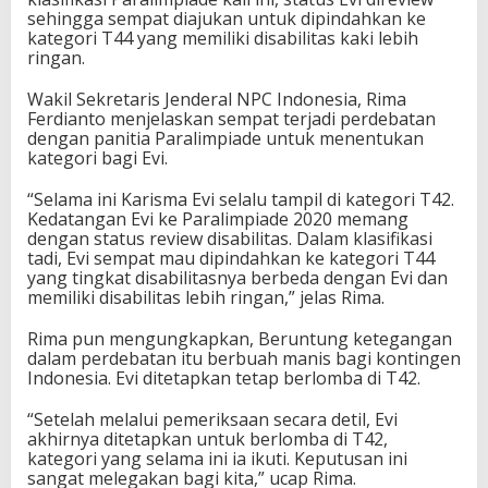
K
sehingga sempat diajukan untuk dipindahkan ke
e
kategori T44 yang memiliki disabilitas kaki lebih
t
ringan.
a
t
Wakil Sekretaris Jenderal NPC Indonesia, Rima
d
Ferdianto menjelaskan sempat terjadi perdebatan
a
dengan panitia Paralimpiade untuk menentukan
n
kategori bagi Evi.
L
o
“Selama ini Karisma Evi selalu tampil di kategori T42.
l
Kedatangan Evi ke Paralimpiade 2020 memang
o
dengan status review disabilitas. Dalam klasifikasi
s
tadi, Evi sempat mau dipindahkan ke kategori T44
N
yang tingkat disabilitasnya berbeda dengan Evi dan
o
memiliki disabilitas lebih ringan,” jelas Rima.
m
o
Rima pun mengungkapkan, Beruntung ketegangan
r
dalam perdebatan itu berbuah manis bagi kontingen
1
Indonesia. Evi ditetapkan tetap berlomba di T42.
0
0
“Setelah melalui pemeriksaan secara detil, Evi
M
akhirnya ditetapkan untuk berlomba di T42,
P
kategori yang selama ini ia ikuti. Keputusan ini
u
sangat melegakan bagi kita,” ucap Rima.
t