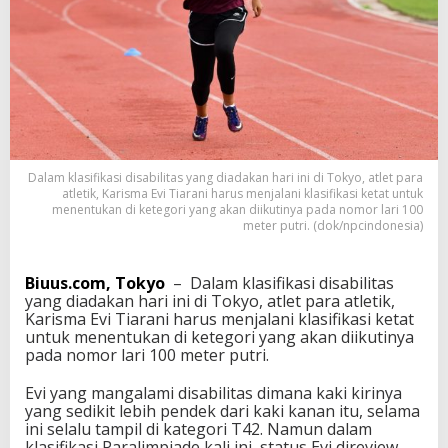
A
t
l
e
t
i
k
,
L
e
Dalam klasifikasi disabilitas yang diadakan hari ini di Tokyo, atlet para
w
atletik, Karisma Evi Tiarani harus menjalani klasifikasi ketat untuk
a
menentukan di ketegori yang akan diikutinya pada nomor lari 100
t
meter putri. (dok/npcindonesia)
i
K
l
Biuus.com, Tokyo
– Dalam klasifikasi disabilitas
a
yang diadakan hari ini di Tokyo, atlet para atletik,
s
Karisma Evi Tiarani harus menjalani klasifikasi ketat
i
untuk menentukan di ketegori yang akan diikutinya
f
pada nomor lari 100 meter putri.
i
k
Evi yang mangalami disabilitas dimana kaki kirinya
a
yang sedikit lebih pendek dari kaki kanan itu, selama
s
ini selalu tampil di kategori T42. Namun dalam
i
klasifikasi Paralimpiade kali ini, status Evi direview