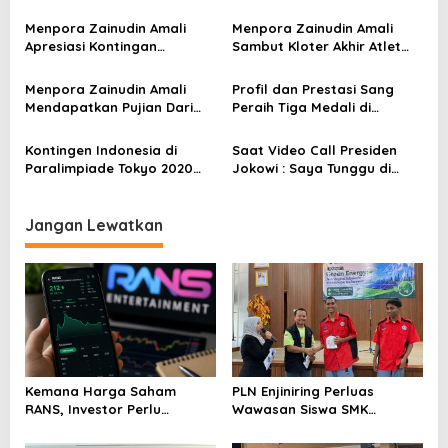
i
Gusmita Terus Berlatih
Terima Tantangan Menpora
p
Hadapi Paralimpiade 2024
Amali Tampil di
Menpora Zainudin Amali
Menpora Zainudin Amali
Paralimpiade
Apresiasi Kontingan
Sambut Kloter Akhir Atlet
o
Indonesia di Ajang
Paralimpiade Tokyo
s
Paralimpiade Tokyo 2020
Menpora Zainudin Amali
Profil dan Prestasi Sang
Mendapatkan Pujian Dari
Peraih Tiga Medali di
PPDI
Paralimpiade Tokyo 2020
Kontingen Indonesia di
Saat Video Call Presiden
Paralimpiade Tokyo 2020
Jokowi : Saya Tunggu di
Meraih Prestasi
Istana, Atlet Paralimpiade
Membanggakan
Tokyo 2020
Jangan Lewatkan
Kemana Harga Saham
PLN Enjiniring Perluas
RANS, Investor Perlu
Wawasan Siswa SMK
Cermati Fundamental dan
tentang Tantangan
Menghindari Spekulasi
Perubahan Iklim