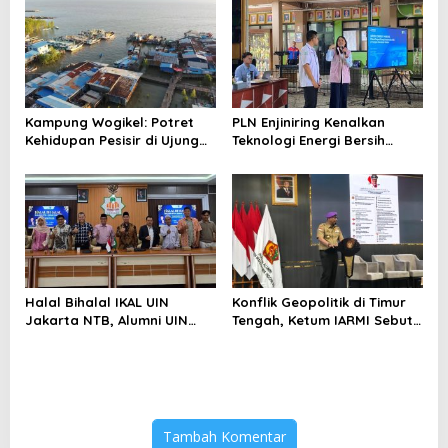
Berlebihan
Kampung Wogikel: Potret
PLN Enjiniring Kenalkan
Kehidupan Pesisir di Ujung
Teknologi Energi Bersih
Selatan Papua yang
kepada Pelajar Jakarta
Bertahan di Tengah
Keterbatasan
Halal Bihalal IKAL UIN
Konflik Geopolitik di Timur
Jakarta NTB, Alumni UIN
Tengah, Ketum IARMI Sebut
Jakarta Adalah Aset
Alumni Menwa Harus Ambil
Strategis
Peran Strategis
Tambah Komentar