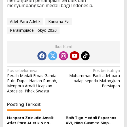
menunjukan penampilan terbaik dan
menyumbangkan medali bagi Indonesia.
Atlet Para Atletik
Karisma Evi
Paralimpiade Tokyo 2020
Ikuti Kami
N
Pos sebelumnya
Pos berikutnya
Peraih Medali Emas Ganda
Muhammad Fadli atlet para
a
Putri Dapat Hadiah Rumah,
balap sepeda Matangkan
v
Menpora Amali Ucapkan
Persiapan
Apresiasi Pihak Swasta
i
g
Posting Terkait
a
s
Menpora Zainudin Amali:
Raih Tiga Medali Peparnas
Atlet Para Atletik Nina
XVI, Nina Gusmita Siap