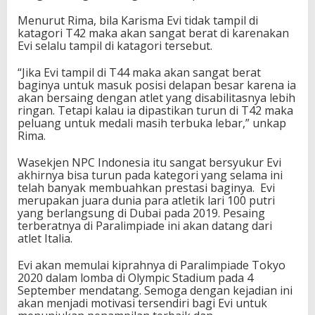
r
Menurut Rima, bila Karisma Evi tidak tampil di
i
katagori T42 maka akan sangat berat di karenakan
K
Evi selalu tampil di katagori tersebut.
a
t
“Jika Evi tampil di T44 maka akan sangat berat
e
baginya untuk masuk posisi delapan besar karena ia
g
akan bersaing dengan atlet yang disabilitasnya lebih
o
ringan. Tetapi kalau ia dipastikan turun di T42 maka
r
peluang untuk medali masih terbuka lebar,” unkap
i
Rima.
T
4
Wasekjen NPC Indonesia itu sangat bersyukur Evi
2
akhirnya bisa turun pada kategori yang selama ini
telah banyak membuahkan prestasi baginya. Evi
merupakan juara dunia para atletik lari 100 putri
yang berlangsung di Dubai pada 2019. Pesaing
terberatnya di Paralimpiade ini akan datang dari
atlet Italia.
Evi akan memulai kiprahnya di Paralimpiade Tokyo
2020 dalam lomba di Olympic Stadium pada 4
September mendatang. Semoga dengan kejadian ini
akan menjadi motivasi tersendiri bagi Evi untuk