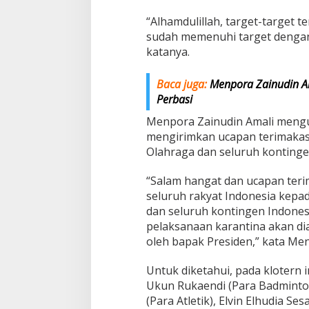
“Alhamdulillah, target-target t
sudah memenuhi target dengan 
katanya.
Baca juga:
Menpora Zainudin Am
Perbasi
Menpora Zainudin Amali meng
mengirimkan ucapan terimakasi
Olahraga dan seluruh kontingen
“Salam hangat dan ucapan teri
seluruh rakyat Indonesia kepad
dan seluruh kontingen Indonesi
pelaksanaan karantina akan di
oleh bapak Presiden,” kata Me
Untuk diketahui, pada klotern in
Ukun Rukaendi (Para Badminton),
(Para Atletik), Elvin Elhudia Ses