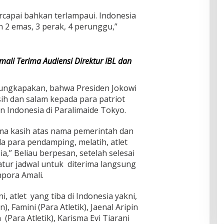
ercapai bahkan terlampaui. Indonesia
2 emas, 3 perak, 4 perunggu,”
ali Terima Audiensi Direktur IBL dan
ungkapakan, bahwa Presiden Jokowi
h dan salam kepada para patriot
 Indonesia di Paralimaide Tokyo.
ma kasih atas nama pemerintah dan
a para pendamping, melatih, atlet
a,” Beliau berpesan, setelah selesai
atur jadwal untuk diterima langsung
npora Amali.
i, atlet yang tiba di Indonesia yakni,
 Famini (Para Atletik), Jaenal Aripin
a (Para Atletik), Karisma Evi Tiarani