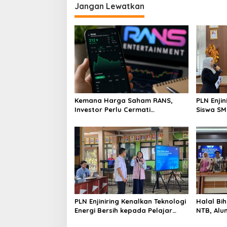
Jangan Lewatkan
Kemana Harga Saham RANS,
PLN Enji
Investor Perlu Cermati
Siswa SMK tentang Tant
Fundamental dan Menghindari
Perubaha
Spekulasi Berlebihan
PLN Enjiniring Kenalkan Teknologi
Halal Bih
Energi Bersih kepada Pelajar
NTB, Alu
Jakarta
Aset Stra