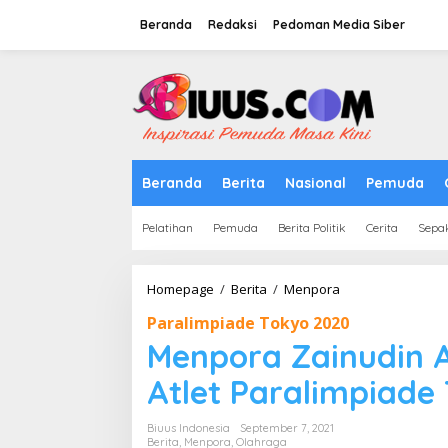
Lewati
ke
Beranda
Redaksi
Pedoman Media Siber
konten
tutup
Beranda
Berita
Nasional
Pemuda
Pelatihan
Pemuda
Berita Politik
Cerita
Sepa
Menpora
Homepage
/
Berita
/
Menpora
Zainudin
Paralimpiade Tokyo 2020
Amali
Sambut
Menpora Zainudin A
Kloter
Akhir
Atlet Paralimpiade
Atlet
Paralimpiade
Biuus Indonesia
September 7, 2021
Tokyo
Berita
,
Menpora
,
Olahraga