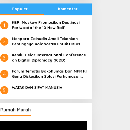
Populer
Komentar
​KBRI Moskow Promosikan Destinasi
1
Pariwisata ‘the 10 New Bali’
​Menpora Zainudin Amali Tekankan
2
Pentingnya Kolaborasi untuk DBON
​Kemlu Gelar International Conference
3
on Digital Diplomacy (ICDD)
Forum Tematis Bakohumas Dan MPR RI
4
Guna Diskusikan Solusi Perhumasan
Juga Tuk Perkuat Lembaga Masing –
Masing
WATAK DAN SIFAT MANUSIA
5
Rumah Murah
Pemutar
Video