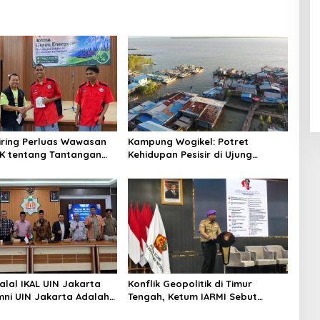
niring Perluas Wawasan
Kampung Wogikel: Potret
angan
Kehidupan Pesisir di Ujung
n Iklim
Selatan Papua yang Bertahan di
Tengah Keterbatasan
alal IKAL UIN Jakarta
Konflik Geopolitik di Timur
mni UIN Jakarta Adalah
Tengah, Ketum IARMI Sebut
tegis
Alumni Menwa Harus Ambil Peran