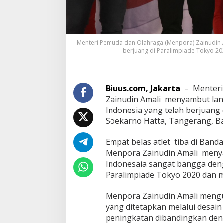
Menteri Pemuda dan Olahraga (Menpora) Zainudin 
berjuang di Paralimpiade Tokyo 202
Biuus.com, Jakarta
– Menteri
Zainudin Amali menyambut la
Indonesia yang telah berjuang
Soekarno Hatta, Tangerang, Ban
Empat belas atlet tiba di Band
Menpora Zainudin Amali meny
Indonesaia sangat bangga deng
Paralimpiade Tokyo 2020 dan 
Menpora Zainudin Amali meng
yang ditetapkan melalui desai
peningkatan dibandingkan den