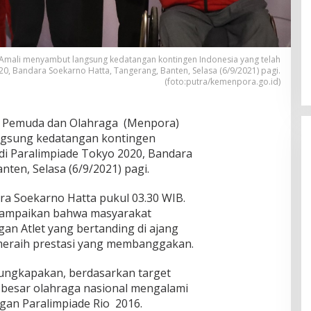
Amali menyambut langsung kedatangan kontingen Indonesia yang telah
0, Bandara Soekarno Hatta, Tangerang, Banten, Selasa (6/9/2021) pagi.
(foto:putra/kemenpora.go.id)
 Pemuda dan Olahraga (Menpora)
ngsung kedatangan kontingen
 di Paralimpiade Tokyo 2020, Bandara
ten, Selasa (6/9/2021) pagi.
ara Soekarno Hatta pukul 03.30 WIB.
ampaikan bahwa masyarakat
an Atlet yang bertanding di ajang
meraih prestasi yang membanggakan.
ungkapakan, berdasarkan target
n besar olahraga nasional mengalami
gan Paralimpiade Rio 2016.