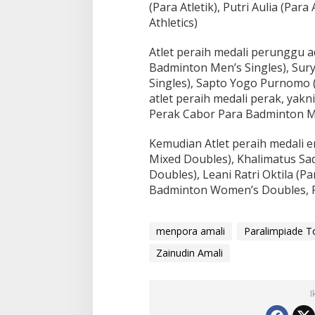
(Para Atletik), Putri Aulia (Para
Athletics)
Atlet peraih medali perunggu a
Badminton Men’s Singles), Su
Singles), Sapto Yogo Purnomo (
atlet peraih medali perak, yak
Perak Cabor Para Badminton Me
Kemudian Atlet peraih medali 
Mixed Doubles), Khalimatus S
Doubles), Leani Ratri Oktila (
Badminton Women’s Doubles, P
menpora amali
Paralimpiade T
Zainudin Amali
I