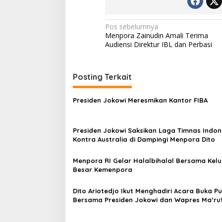
Navigasi
Pos sebelumnya
Menpora Zainudin Amali Terima
pos
Audiensi Direktur IBL dan Perbasi
Posting Terkait
Presiden Jokowi Meresmikan Kantor FIBA
Presiden Jokowi Saksikan Laga Timnas Indon
Kontra Australia di Dampingi Menpora Dito
Menpora RI Gelar Halalbihalal Bersama Kel
Besar Kemenpora
Dito Ariotedjo Ikut Menghadiri Acara Buka P
Bersama Presiden Jokowi dan Wapres Ma’ru