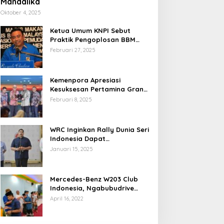
Mandalika
Oktober 4, 2025
Ketua Umum KNPI Sebut
Praktik Pengoplosan BBM
Cederai Kepercayaan
Februari 27, 2025
Masyarakat
Kemenpora Apresiasi
Kesuksesan Pertamina Grand
Prix of Indonesia 2024
Februari 8, 2025
WRC Inginkan Rally Dunia Seri
Indonesia Dapat
Terselenggara 2026
Januari 15, 2025
Mendatang
Mercedes-Benz W203 Club
Indonesia, Ngabubudrive
Ramadhan 2022
April 16, 2022