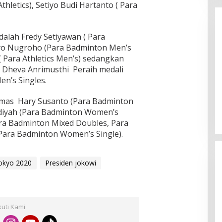
 Athletics), Setiyo Budi Hartanto ( Para
dalah Fredy Setiyawan ( Para
ryo Nugroho (Para Badminton Men’s
 Para Athletics Men’s) sedangkan
ni Dheva Anrimusthi Peraih medali
n’s Singles.
Enam Pejabat Baru Resmi Dilantik
di Kejati Kepri oleh J. Devy
emas Hary Susanto (Para Badminton
Sudarso
Di Berita, Politik
|
November 3, 2025
adiyah (Para Badminton Women’s
Para Badminton Mixed Doubles, Para
ara Badminton Women’s Single).
okyo 2020
Presiden jokowi
kuti Kami