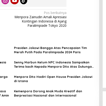
Pos berikutnya
Menpora Zainudin Amali Apresiasi
Kontingan Indonesia di Ajang
Paralimpiade Tokyo 2020
Presiden Jokowi Bangga Atas Pencapaian Tim
Merah Putih Pada Paralimpiade 2024 Paris
esia
Senny Marbun Ketum NPC Indonesia Sampaikan
Terima kasih Kepada Menpora Dito Atas Dukungan
Penuhnya
uarga
Menpora Dito Hadiri Open House Presiden Jokowi
di Istana
uasa
Kemenpora Dorong Anak Muda Kreatif dan
f Amin
Berprestasi Nasional dan Internasional