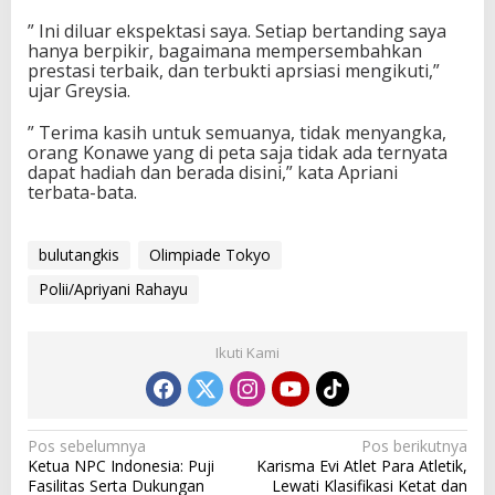
” Ini diluar ekspektasi saya. Setiap bertanding saya
hanya berpikir, bagaimana mempersembahkan
prestasi terbaik, dan terbukti aprsiasi mengikuti,”
ujar Greysia.
” Terima kasih untuk semuanya, tidak menyangka,
orang Konawe yang di peta saja tidak ada ternyata
dapat hadiah dan berada disini,” kata Apriani
terbata-bata.
bulutangkis
Olimpiade Tokyo
Polii/Apriyani Rahayu
Ikuti Kami
N
Pos sebelumnya
Pos berikutnya
Ketua NPC Indonesia: Puji
Karisma Evi Atlet Para Atletik,
a
Fasilitas Serta Dukungan
Lewati Klasifikasi Ketat dan