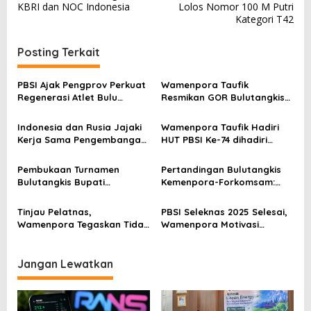
v
KBRI dan NOC Indonesia
Lolos Nomor 100 M Putri
Kategori T42
i
g
Posting Terkait
a
s
PBSI Ajak Pengprov Perkuat
Wamenpora Taufik
Regenerasi Atlet Bulu
Resmikan GOR Bulutangkis
i
Tangkis
Pusdik Lantas Smash
p
Indonesia dan Rusia Jajaki
Wamenpora Taufik Hadiri
Kerja Sama Pengembangan
HUT PBSI Ke-74 dihadiri
o
Olahraga dan Sport Science
Tokoh-Tokoh Bulutangkis
s
Tanah Air
Pembukaan Turnamen
Pertandingan Bulutangkis
Bulutangkis Bupati
Kemenpora-Forkomsam:
Sumedang Open 2025, Iboy
Sehat, Bugar, dan Eratkan
Beri Motivasi
Sinergi
Tinjau Pelatnas,
PBSI Seleknas 2025 Selesai,
Wamenpora Tegaskan Tidak
Wamenpora Motivasi
Ada Pelatnas Yang
Pemain Junior
Dibubarkan
Jangan Lewatkan