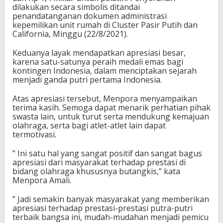
e
dilakukan secara simbolis ditandai
n
penandatanganan dokumen administrasi
p
kepemilikan unit rumah di Cluster Pasir Putih dan
o
California, Minggu (22/8/2021).
r
a
Keduanya layak mendapatkan apresiasi besar,
A
karena satu-satunya peraih medali emas bagi
m
kontingen Indonesia, dalam menciptakan sejarah
a
menjadi ganda putri pertama Indonesia.
l
i
Atas apresiasi tersebut, Menpora menyampaikan
U
terima kasih. Semoga dapat menarik perhatian pihak
c
swasta lain, untuk turut serta mendukung kemajuan
a
olahraga, serta bagi atlet-atlet lain dapat
p
termotivasi.
k
a
” Ini satu hal yang sangat positif dan sangat bagus
n
apresiasi dari masyarakat terhadap prestasi di
A
bidang olahraga khususnya butangkis,” kata
p
Menpora Amali.
r
e
” Jadi semakin banyak masyarakat yang memberikan
s
apresiasi terhadap prestasi-prestasi putra-putri
i
terbaik bangsa ini, mudah-mudahan menjadi pemicu
a