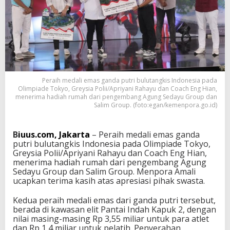
d
a
P
u
t
r
i
D
a
Peraih medali emas ganda putri bulutangkis Indonesia pada
p
Olimpiade Tokyo, Greysia Polii/Apriyani Rahayu dan Coach Eng Hian,
menerima hadiah rumah dari pengembang Agung Sedayu Group dan
a
Salim Group. (foto:egan/kemenpora.go.id)
t
H
a
B
iuus.com, Jakarta
– Peraih medali emas ganda
d
putri bulutangkis Indonesia pada Olimpiade Tokyo,
i
Greysia Polii/Apriyani Rahayu dan Coach Eng Hian,
a
menerima hadiah rumah dari pengembang Agung
h
Sedayu Group dan Salim Group. Menpora Amali
R
ucapkan terima kasih atas apresiasi pihak swasta.
u
m
a
Kedua peraih medali emas dari ganda putri tersebut,
h
berada di kawasan elit Pantai Indah Kapuk 2, dengan
,
nilai masing-masing Rp 3,55 miliar untuk para atlet
M
dan Rp 1,4 miliar untuk pelatih. Penyerahan