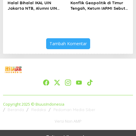
Halal Bihalal IKAL UIN
Konflik Geopolitik di Timur
Jakarta NTB, Alumni UIN
Tengah, Ketum IARMI Sebut
Jakarta Adalah Aset
Alumni Menwa Harus Ambil
Strategis
Peran Strategis
Tambah Komentar
Copyright 2025 © BiuusIndonesia
Beranda
Redaksi
Pedoman Media Siber
Versi Non AMP