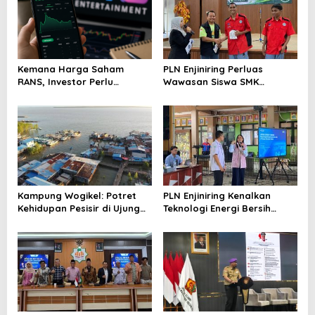
Kemana Harga Saham
PLN Enjiniring Perluas
RANS, Investor Perlu
Wawasan Siswa SMK
Cermati Fundamental dan
tentang Tantangan
Menghindari Spekulasi
Perubahan Iklim
Berlebihan
Kampung Wogikel: Potret
PLN Enjiniring Kenalkan
Kehidupan Pesisir di Ujung
Teknologi Energi Bersih
Selatan Papua yang
kepada Pelajar Jakarta
Bertahan di Tengah
Keterbatasan