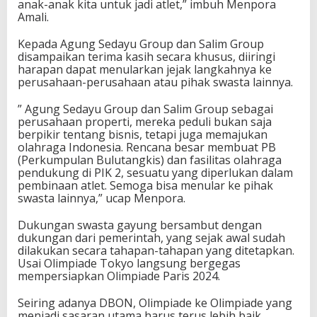
anak-anak kita untuk jadi atlet,” imbuh Menpora
s
Amali.
i
P
Kepada Agung Sedayu Group dan Salim Group
i
disampaikan terima kasih secara khusus, diiringi
h
harapan dapat menularkan jejak langkahnya ke
a
perusahaan-perusahaan atau pihak swasta lainnya.
k
S
” Agung Sedayu Group dan Salim Group sebagai
w
perusahaan properti, mereka peduli bukan saja
a
berpikir tentang bisnis, tetapi juga memajukan
s
olahraga Indonesia. Rencana besar membuat PB
t
(Perkumpulan Bulutangkis) dan fasilitas olahraga
a
pendukung di PIK 2, sesuatu yang diperlukan dalam
pembinaan atlet. Semoga bisa menular ke pihak
swasta lainnya,” ucap Menpora.
Dukungan swasta gayung bersambut dengan
dukungan dari pemerintah, yang sejak awal sudah
dilakukan secara tahapan-tahapan yang ditetapkan.
Usai Olimpiade Tokyo langsung bergegas
mempersiapkan Olimpiade Paris 2024.
Seiring adanya DBON, Olimpiade ke Olimpiade yang
menjadi sasaran utama harus terus lebih baik.