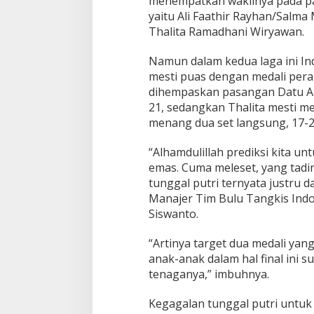
menempatkan wakilnya pada p
yaitu Ali Faathir Rayhan/Salma 
Thalita Ramadhani Wiryawan.
Namun dalam kedua laga ini I
mesti puas dengan medali perak
dihempaskan pasangan Datu Ani
21, sedangkan Thalita mesti m
menang dua set langsung, 17-2
“Alhamdulillah prediksi kita un
emas. Cuma meleset, yang tadi
tunggal putri ternyata justru 
Manajer Tim Bulu Tangkis Ind
Siswanto.
“Artinya target dua medali yang
anak-anak dalam hal final ini
tenaganya,” imbuhnya.
Kegagalan tunggal putri unt