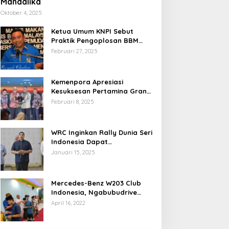
Mandalika
Oktober 4, 2025
Ketua Umum KNPI Sebut
Praktik Pengoplosan BBM
Cederai Kepercayaan
Februari 27, 2025
Masyarakat
Kemenpora Apresiasi
Kesuksesan Pertamina Grand
Prix of Indonesia 2024
Februari 8, 2025
WRC Inginkan Rally Dunia Seri
Indonesia Dapat
Terselenggara 2026
Januari 15, 2025
Mendatang
Mercedes-Benz W203 Club
Indonesia, Ngabubudrive
Ramadhan 2022
April 16, 2022