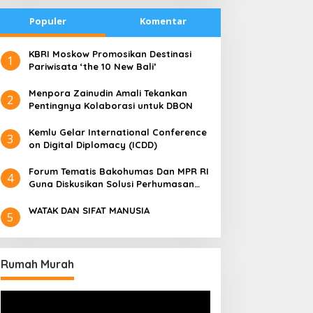
Populer
Komentar
​KBRI Moskow Promosikan Destinasi
1
Pariwisata ‘the 10 New Bali’
​Menpora Zainudin Amali Tekankan
2
Pentingnya Kolaborasi untuk DBON
​Kemlu Gelar International Conference
3
on Digital Diplomacy (ICDD)
Forum Tematis Bakohumas Dan MPR RI
4
Guna Diskusikan Solusi Perhumasan
Juga Tuk Perkuat Lembaga Masing –
Masing
WATAK DAN SIFAT MANUSIA
5
Rumah Murah
Pemutar
Video