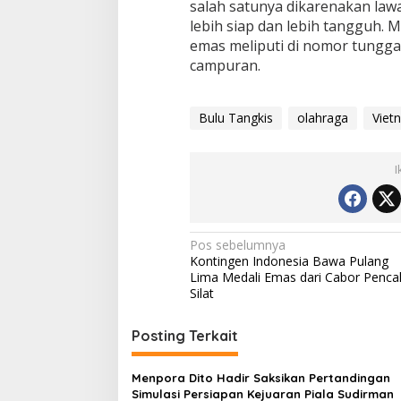
salah satunya dikarenakan lawa
lebih siap dan lebih tangguh. 
emas meliputi di nomor tunggal
campuran.
Bulu Tangkis
olahraga
Viet
I
Navigasi
Pos sebelumnya
Kontingen Indonesia Bawa Pulang
pos
Lima Medali Emas dari Cabor Penca
Silat
Posting Terkait
Menpora Dito Hadir Saksikan Pertandingan
Simulasi Persiapan Kejuaran Piala Sudirman