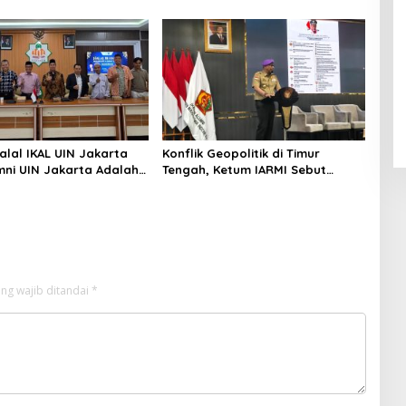
n Iklim
Selatan Papua yang Bertahan di
Tengah Keterbatasan
alal IKAL UIN Jakarta
Konflik Geopolitik di Timur
mni UIN Jakarta Adalah
Tengah, Ketum IARMI Sebut
tegis
Alumni Menwa Harus Ambil Peran
Strategis
ng wajib ditandai
*