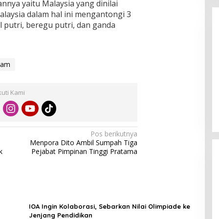
nnya yaitu Malaysia yang dinilai
Malaysia dalam hal ini mengantongi 3
 putri, beregu putri, dan ganda
nam
Enam Pejabat Baru Resmi Dilantik
kuti Kami
di Kejati Kepri oleh J. Devy
Sudarso
Di Berita, Politik
|
November 3, 2025
Pos berikutnya
Menpora Dito Ambil Sumpah Tiga
k
Pejabat Pimpinan Tinggi Pratama
IOA Ingin Kolaborasi, Sebarkan Nilai Olimpiade ke
Jenjang Pendidikan