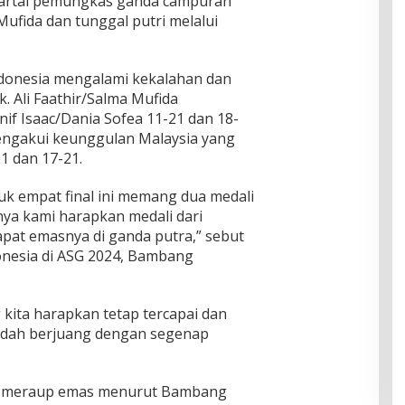
artai pemungkas ganda campuran
Mufida dan tunggal putri melalui
ndonesia mengalami kekalahan dan
. Ali Faathir/Salma Mufida
f Isaac/Dania Sofea 11-21 dan 18-
engakui keunggulan Malaysia yang
1 dan 17-21.
tuk empat final ini memang dua medali
nya kami harapkan medali dari
dapat emasnya di ganda putra,” sebut
onesia di ASG 2024, Bambang
 kita harapkan tetap tercapai dan
 sudah berjuang dengan segenap
uk meraup emas menurut Bambang