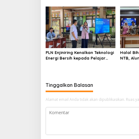
Fundamental dan Menghindari
Perubaha
Spekulasi Berlebihan
PLN Enjiniring Kenalkan Teknologi
Halal Bih
Energi Bersih kepada Pelajar
NTB, Alu
Jakarta
Aset Stra
Tinggalkan Balasan
Alamat email Anda tidak akan dipublikasikan.
Ruas ya