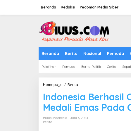
Lewati
ke
Beranda
Redaksi
Pedoman Media Siber
konten
tutup
Beranda
Berita
Nasional
Pemuda
Pelatihan
Pemuda
Berita Politik
Cerita
Sepa
Indonesia
Homepage
/
Berita
Berhasil
Indonesia Berhasil 
Capai
Target
Medali Emas Pada C
Raih
Dua
Medali
Biuus Indonesia
Juni 6, 2024
Emas
Berita
Pada