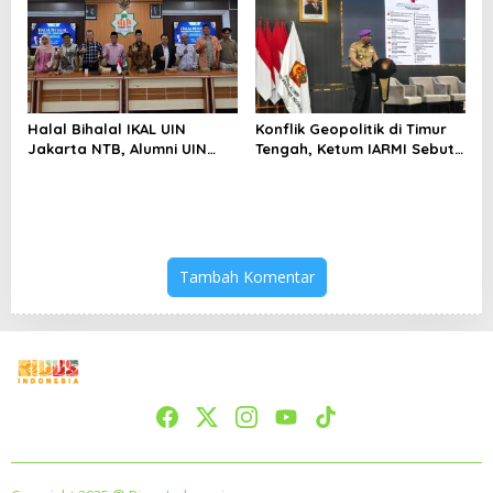
Keterbatasan
Halal Bihalal IKAL UIN
Konflik Geopolitik di Timur
Jakarta NTB, Alumni UIN
Tengah, Ketum IARMI Sebut
Jakarta Adalah Aset
Alumni Menwa Harus Ambil
Strategis
Peran Strategis
Tambah Komentar