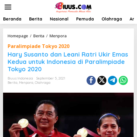
L
e
w
a
Beranda
Berita
Nasional
Pemuda
Olahraga
Art
t
i
k
H
Homepage
/
Berita
/
Menpora
e
a
Paralimpiade Tokyo 2020
k
r
o
y
Hary Susanto dan Leani Ratri Ukir Emas
n
S
Kedua untuk Indonesia di Paralimpiade
t
u
Tokyo 2020
e
s
n
a
Biuus Indonesia
September 5, 2021
n
Berita
,
Menpora
,
Olahraga
t
o
d
a
n
L
e
a
n
i