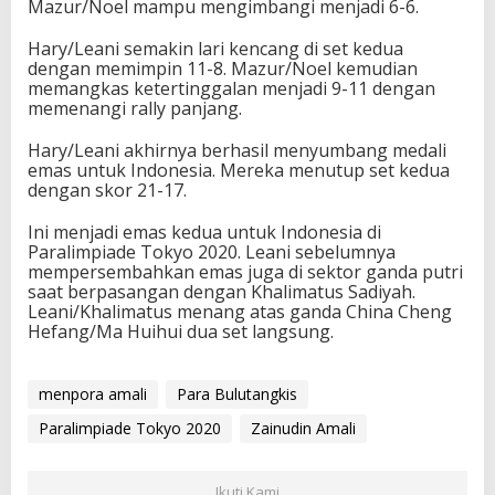
Mazur/Noel mampu mengimbangi menjadi 6-6.
o
2
Hary/Leani semakin lari kencang di set kedua
0
dengan memimpin 11-8. Mazur/Noel kemudian
2
memangkas ketertinggalan menjadi 9-11 dengan
0
memenangi rally panjang.
Hary/Leani akhirnya berhasil menyumbang medali
emas untuk Indonesia. Mereka menutup set kedua
dengan skor 21-17.
Ini menjadi emas kedua untuk Indonesia di
Paralimpiade Tokyo 2020. Leani sebelumnya
mempersembahkan emas juga di sektor ganda putri
saat berpasangan dengan Khalimatus Sadiyah.
Leani/Khalimatus menang atas ganda China Cheng
Hefang/Ma Huihui dua set langsung.
menpora amali
Para Bulutangkis
Paralimpiade Tokyo 2020
Zainudin Amali
Ikuti Kami