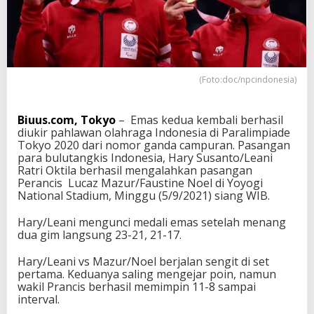
R
a
t
r
i
U
(Foto:doc/npcindonesia)
k
i
r
Biuus.com, Tokyo
– Emas kedua kembali berhasil
E
diukir pahlawan olahraga Indonesia di Paralimpiade
m
Tokyo 2020 dari nomor ganda campuran. Pasangan
a
para bulutangkis Indonesia, Hary Susanto/Leani
s
Ratri Oktila berhasil mengalahkan pasangan
K
Perancis Lucaz Mazur/Faustine Noel di Yoyogi
e
National Stadium, Minggu (5/9/2021) siang WIB.
d
u
Hary/Leani mengunci medali emas setelah menang
a
dua gim langsung 23-21, 21-17.
u
n
t
Hary/Leani vs Mazur/Noel berjalan sengit di set
u
pertama. Keduanya saling mengejar poin, namun
k
wakil Prancis berhasil memimpin 11-8 sampai
I
interval.
n