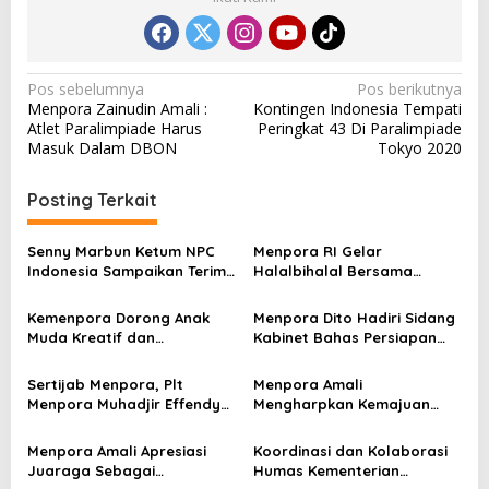
N
Pos sebelumnya
Pos berikutnya
Menpora Zainudin Amali :
Kontingen Indonesia Tempati
a
Atlet Paralimpiade Harus
Peringkat 43 Di Paralimpiade
v
Masuk Dalam DBON
Tokyo 2020
i
Posting Terkait
g
a
Senny Marbun Ketum NPC
Menpora RI Gelar
s
Indonesia Sampaikan Terima
Halalbihalal Bersama
kasih Kepada Menpora Dito
Keluarga Besar Kemenpora
i
Atas Dukungan Penuhnya
Kemenpora Dorong Anak
Menpora Dito Hadiri Sidang
p
Muda Kreatif dan
Kabinet Bahas Persiapan
Berprestasi Nasional dan
Ramadhan & Idulfitri 1445 H
o
Internasional
Sertijab Menpora, Plt
Menpora Amali
s
Menpora Muhadjir Effendy
Mengharpkan Kemajuan
Pastikan Proses Transisi
Kemenpora RI Berlanjut
Berjalan dengan Baik
Menpora Amali Apresiasi
Koordinasi dan Kolaborasi
Juaraga Sebagai
Humas Kementerian