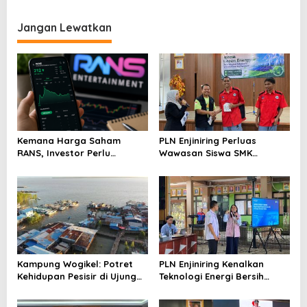
Pemegang Lisensi
Lembaga Jadi Kunci Penting
merchandise resmi Piala
Keketuaan Indonesia di
Dunia U-20
ASEAN 2023
Jangan Lewatkan
Kemana Harga Saham
PLN Enjiniring Perluas
RANS, Investor Perlu
Wawasan Siswa SMK
Cermati Fundamental dan
tentang Tantangan
Menghindari Spekulasi
Perubahan Iklim
Berlebihan
Kampung Wogikel: Potret
PLN Enjiniring Kenalkan
Kehidupan Pesisir di Ujung
Teknologi Energi Bersih
Selatan Papua yang
kepada Pelajar Jakarta
Bertahan di Tengah