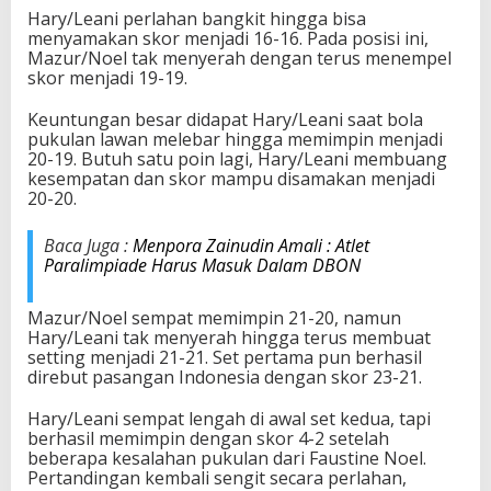
d
Hary/Leani perlahan bangkit hingga bisa
o
menyamakan skor menjadi 16-16. Pada posisi ini,
n
Mazur/Noel tak menyerah dengan terus menempel
e
skor menjadi 19-19.
s
i
Keuntungan besar didapat Hary/Leani saat bola
a
pukulan lawan melebar hingga memimpin menjadi
d
20-19. Butuh satu poin lagi, Hary/Leani membuang
i
kesempatan dan skor mampu disamakan menjadi
P
20-20.
a
r
Baca Juga :
Menpora Zainudin Amali : Atlet
a
Paralimpiade Harus Masuk Dalam DBON
l
i
m
Mazur/Noel sempat memimpin 21-20, namun
p
Hary/Leani tak menyerah hingga terus membuat
i
setting menjadi 21-21. Set pertama pun berhasil
a
direbut pasangan Indonesia dengan skor 23-21.
d
e
Hary/Leani sempat lengah di awal set kedua, tapi
T
berhasil memimpin dengan skor 4-2 setelah
o
beberapa kesalahan pukulan dari Faustine Noel.
k
Pertandingan kembali sengit secara perlahan,
y