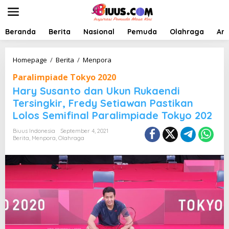
L
e
w
a
Beranda
Berita
Nasional
Pemuda
Olahraga
Art
t
i
k
H
Homepage
/
Berita
/
Menpora
e
a
Paralimpiade Tokyo 2020
k
r
o
y
Hary Susanto dan Ukun Rukaendi
n
S
Tersingkir, Fredy Setiawan Pastikan
t
u
Lolos Semifinal Paralimpiade Tokyo 202
e
s
n
a
Biuus Indonesia
September 4, 2021
n
Berita
,
Menpora
,
Olahraga
t
o
d
a
n
U
k
u
n
R