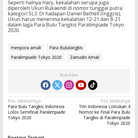
Seperti halnya Hary, kekalahan serupa juga
diperoleh Ukun Rukaendi di nomor tunggal putra
kategori SL3. Di hadapan Daniel Bethell (Inggris),
Ukun harus menerima kekalahan 12-21 dan 8-21
dalam laga Para Bulu Tangkis Paralimpiade Tokyo
2020.
menpora amali
Para Bulutangkis
Paralimpiade Tokyo 2020
Zainudin Amali
Ikuti Kami
N
Pos sebelumnya
Pos berikutnya
Para Bulu Tangkis Indonesia
Tim Indonesia Loloskan 4
a
Lolos Semifinal Paralimpiade
Nomor ke Final Para Bulu
v
Tokyo 2020
Tangkis di Paralimpiade
Tokyo 2020
i
g
Posting Terkait