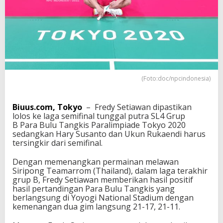
u
k
a
e
n
d
i
T
e
(Foto:doc/npcindonesia)
r
s
i
Biuus.com, Tokyo
– Fredy Setiawan dipastikan
n
lolos ke laga semifinal tunggal putra SL4 Grup
g
B Para Bulu Tangkis Paralimpiade Tokyo 2020
k
sedangkan Hary Susanto dan Ukun Rukaendi harus
i
tersingkir dari semifinal.
r
,
Dengan memenangkan permainan melawan
F
Siripong Teamarrom (Thailand), dalam laga terakhir
r
grup B, Fredy Setiawan memberikan hasil positif
e
hasil pertandingan Para Bulu Tangkis yang
d
berlangsung di Yoyogi National Stadium dengan
y
kemenangan dua gim langsung 21-17, 21-11.
S
e