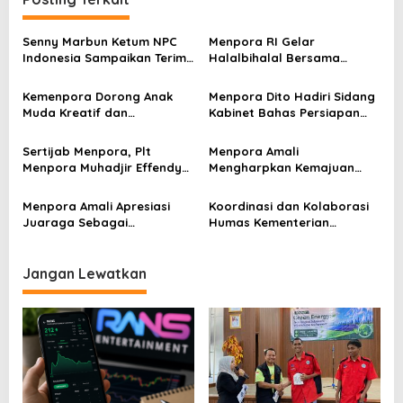
a
s
Senny Marbun Ketum NPC
Menpora RI Gelar
Indonesia Sampaikan Terima
Halalbihalal Bersama
i
kasih Kepada Menpora Dito
Keluarga Besar Kemenpora
p
Atas Dukungan Penuhnya
Kemenpora Dorong Anak
Menpora Dito Hadiri Sidang
Muda Kreatif dan
Kabinet Bahas Persiapan
o
Berprestasi Nasional dan
Ramadhan & Idulfitri 1445 H
s
Internasional
Sertijab Menpora, Plt
Menpora Amali
Menpora Muhadjir Effendy
Mengharpkan Kemajuan
Pastikan Proses Transisi
Kemenpora RI Berlanjut
Berjalan dengan Baik
Menpora Amali Apresiasi
Koordinasi dan Kolaborasi
Juaraga Sebagai
Humas Kementerian
Pemegang Lisensi
Lembaga Jadi Kunci Penting
merchandise resmi Piala
Keketuaan Indonesia di
Dunia U-20
ASEAN 2023
Jangan Lewatkan