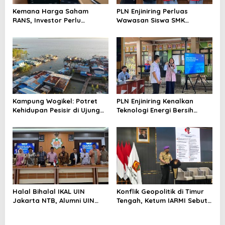
Kemana Harga Saham
PLN Enjiniring Perluas
RANS, Investor Perlu
Wawasan Siswa SMK
Cermati Fundamental dan
tentang Tantangan
Menghindari Spekulasi
Perubahan Iklim
Berlebihan
Kampung Wogikel: Potret
PLN Enjiniring Kenalkan
Kehidupan Pesisir di Ujung
Teknologi Energi Bersih
Selatan Papua yang
kepada Pelajar Jakarta
Bertahan di Tengah
Keterbatasan
Halal Bihalal IKAL UIN
Konflik Geopolitik di Timur
Jakarta NTB, Alumni UIN
Tengah, Ketum IARMI Sebut
Jakarta Adalah Aset
Alumni Menwa Harus Ambil
Strategis
Peran Strategis