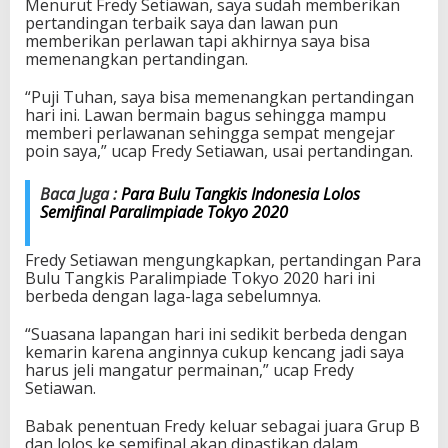
Menurut Fredy Setiawan, saya sudah memberikan
t
pertandingan terbaik saya dan lawan pun
i
memberikan perlawan tapi akhirnya saya bisa
a
memenangkan pertandingan.
w
a
“Puji Tuhan, saya bisa memenangkan pertandingan
n
hari ini. Lawan bermain bagus sehingga mampu
P
memberi perlawanan sehingga sempat mengejar
a
poin saya,” ucap Fredy Setiawan, usai pertandingan.
s
t
i
Baca Juga :
Para Bulu Tangkis Indonesia Lolos
k
Semifinal Paralimpiade Tokyo 2020
a
n
Fredy Setiawan mengungkapkan, pertandingan Para
L
Bulu Tangkis Paralimpiade Tokyo 2020 hari ini
o
berbeda dengan laga-laga sebelumnya.
l
o
“Suasana lapangan hari ini sedikit berbeda dengan
s
kemarin karena anginnya cukup kencang jadi saya
S
harus jeli mangatur permainan,” ucap Fredy
e
Setiawan.
m
i
Babak penentuan Fredy keluar sebagai juara Grup B
f
dan lolos ke semifinal akan dipastikan dalam
i