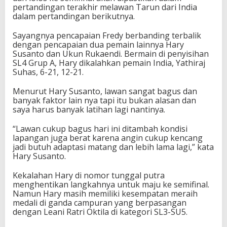
pertandingan terakhir melawan Tarun dari India
n
dalam pertandingan berikutnya.
a
l
P
Sayangnya pencapaian Fredy berbanding terbalik
a
dengan pencapaian dua pemain lainnya Hary
r
Susanto dan Ukun Rukaendi. Bermain di penyisihan
a
SL4 Grup A, Hary dikalahkan pemain India, Yathiraj
l
Suhas, 6-21, 12-21.
i
m
Menurut Hary Susanto, lawan sangat bagus dan
p
banyak faktor lain nya tapi itu bukan alasan dan
i
saya harus banyak latihan lagi nantinya.
a
d
“Lawan cukup bagus hari ini ditambah kondisi
e
lapangan juga berat karena angin cukup kencang
T
jadi butuh adaptasi matang dan lebih lama lagi,” kata
o
Hary Susanto.
k
y
Kekalahan Hary di nomor tunggal putra
o
menghentikan langkahnya untuk maju ke semifinal.
2
Namun Hary masih memiliki kesempatan meraih
0
medali di ganda campuran yang berpasangan
2
dengan Leani Ratri Oktila di kategori SL3-SU5.