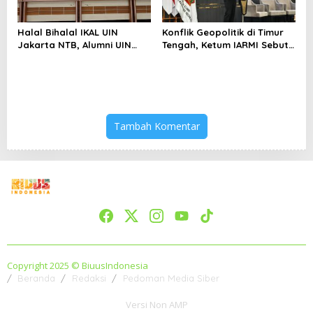
Halal Bihalal IKAL UIN
Konflik Geopolitik di Timur
Jakarta NTB, Alumni UIN
Tengah, Ketum IARMI Sebut
Jakarta Adalah Aset
Alumni Menwa Harus Ambil
Strategis
Peran Strategis
Tambah Komentar
Copyright 2025 © BiuusIndonesia
Beranda
Redaksi
Pedoman Media Siber
Versi Non AMP