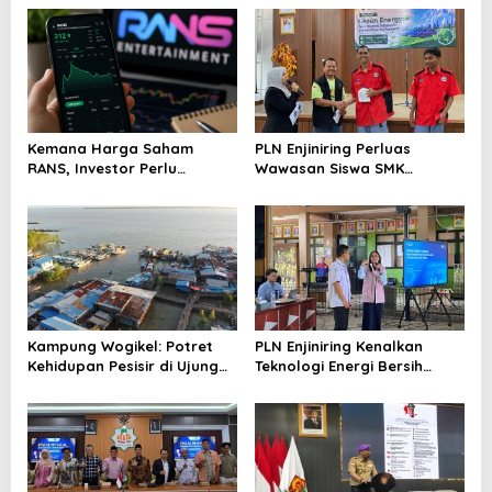
Kemana Harga Saham
PLN Enjiniring Perluas
RANS, Investor Perlu
Wawasan Siswa SMK
Cermati Fundamental dan
tentang Tantangan
Menghindari Spekulasi
Perubahan Iklim
Berlebihan
Kampung Wogikel: Potret
PLN Enjiniring Kenalkan
Kehidupan Pesisir di Ujung
Teknologi Energi Bersih
Selatan Papua yang
kepada Pelajar Jakarta
Bertahan di Tengah
Keterbatasan