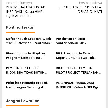
N
Pos sebelumnya
Pos berikutnya
PEREMPUAN HARUS JADI
KPK ITU ANGKER DI MATA,
a
INSPIRASI : Ketua HMPI
DEKAT DI HATI
v
Dyah Arum Sari
i
Posting Terkait
g
a
Daftar Youth Creative Week
Pendaftaran Expo
s
2020 : Pelatihan Kreativitas
Santripreneur 2019
Pemuda
i
Biuus Indonesia Siapkan
BIUUS Indonesia Donor
p
Program Literasi : Tur
Sepatu untuk Siswa Tak
Literasi Nusantara
Mampu
o
PEMUDA DI PELOSOK
BIUUS POSITIF PEMUDA,
s
INDONESIA TIDAK BUTUH
PILOT PROJECT TERLAKSANA
UANG
SUKSES
Pelatihan Pemuda Kreatif,
PEREMPUAN HARUS JADI
Membangun Semangat
INSPIRASI : Ketua HMPI Dyah
Pemuda
Arum Sari
Jangan Lewatkan