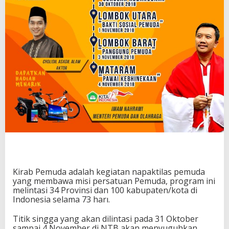
a
|
K
i
r
a
b
P
e
m
u
d
a
2
0
1
8
Kirab Pemuda adalah kegiatan napaktilas pemuda
yang membawa misi persatuan Pemuda, program ini
melintasi 34 Provinsi dan 100 kabupaten/kota di
Indonesia selama 73 harı.
Titik singga yang akan dilintasi pada 31 Oktober
sampai 4 November di NTB akan menyuguhkan