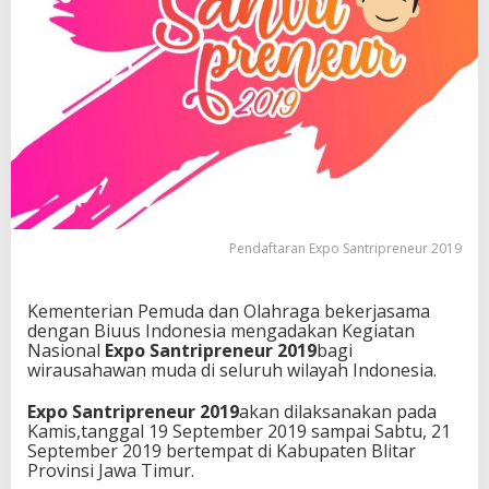
r
i
p
r
e
n
e
u
r
2
0
1
9
Pendaftaran Expo Santripreneur 2019
Kementerian Pemuda dan Olahraga bekerjasama
dengan Biuus Indonesia mengadakan Kegiatan
Nasional
Expo Santripreneur 2019
bagi
wirausahawan muda di seluruh wilayah Indonesia.
Expo Santripreneur 2019
akan dilaksanakan pada
Kamis,tanggal 19 September 2019 sampai Sabtu, 21
September 2019 bertempat di Kabupaten Blitar
Provinsi Jawa Timur.