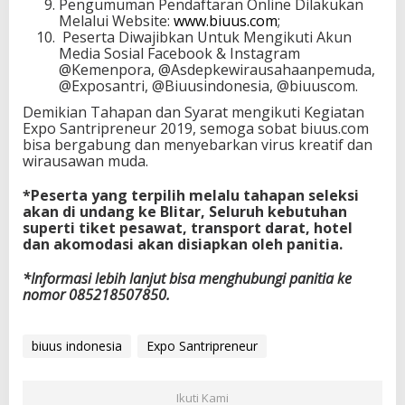
Pengumuman Pendaftaran Online Dilakukan
Melalui Website:
www.biuus.com
;
Peserta Diwajibkan Untuk Mengikuti Akun
Media Sosial Facebook & Instagram
@Kemenpora, @Asdepkewirausahaanpemuda,
@Exposantri, @Biuusindonesia, @biuuscom.
Demikian Tahapan dan Syarat mengikuti Kegiatan
Expo Santripreneur 2019, semoga sobat biuus.com
bisa bergabung dan menyebarkan virus kreatif dan
wirausawan muda.
*Peserta yang terpilih melalu tahapan seleksi
akan di undang ke Blitar, Seluruh kebutuhan
superti tiket pesawat, transport darat, hotel
dan akomodasi akan disiapkan oleh panitia.
*Informasi lebih lanjut bisa menghubungi panitia ke
nomor 085218507850.
biuus indonesia
Expo Santripreneur
Ikuti Kami