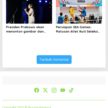
Presiden Prabowo akan
Persiapan SEA Games:
menonton gambar dan
Ratusan Atlet Ikuti Seleksi
video pesona Festival Lakey
Nasional Sepak Takraw di
GBK Arena
Tambah Komentar
Copyright 2025 © BiuusIndonesia