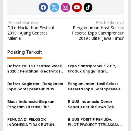
N
Pos sebelumnya
Pos berikutnya
DILo Hackathon Festival
Pengumuman Hasil Seleksi
a
2019 : Ajang Generasi
Peserta Expo Santripreneur
v
Milenial
2019 : Blitar Jawa Timur
i
Posting Terkait
g
a
Daftar Youth Creative Week
Expo Santripreneur 2019,
s
2020 : Pelatihan Kreativitas
Produk Unggul dari
Pemuda
Indonesia
i
Daftar Kegiatan : Rangkaian
Pengumuman Hasil Seleksi
p
Expo Santripreneur 2019
Peserta Expo Santripreneur
2019 : Blitar Jawa Timur
o
Biuus Indonesia Siapkan
BIUUS Indonesia Donor
s
Program Literasi : Tur
Sepatu untuk Siswa Tak
Literasi Nusantara
Mampu
PEMUDA DI PELOSOK
BIUUS POSITIF PEMUDA,
INDONESIA TIDAK BUTUH
PILOT PROJECT TERLAKSANA
UANG
SUKSES