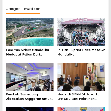
Jangan Lewatkan
Fasilitas Sirkuit Mandalika
Ini Hasil Sprint Race MotoGP
Medapat Pujian Dari
Mandalika
Wartawan Asing
Pemkab Sumedang
Hadir di SMKN 34 Jakarta,
Alokasikan Anggaran untuk
LPK SBC Beri Pelatihan
Lindungi 49 Ribu Pekerja di
Public Speaking
2024