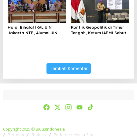
Halal Bihalal IKAL UIN
Konflik Geopolitik di Timur
Jakarta NTB, Alumni UIN
Tengah, Ketum IARMI Sebut
Jakarta Adalah Aset
Alumni Menwa Harus Ambil
Strategis
Peran Strategis
Tambah Komentar
Copyright 2025 © BiuusIndonesia
Beranda
Redaksi
Pedoman Media Siber