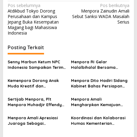
N
Pos sebelumnya
Pos berikutnya
Atdikbud Tokyo Dorong
Menpora Zainudin Amali
a
Perusahaan dan Kampus
Sebut Sanksi WADA Masalah
v
Jepang Buka Kesempatan
Serius
Magang bagi Mahasiswa
i
Indonesia
g
a
Posting Terkait
s
Senny Marbun Ketum NPC
Menpora RI Gelar
i
Indonesia Sampaikan Terima
Halalbihalal Bersama
p
kasih Kepada Menpora Dito
Keluarga Besar Kemenpora
Atas Dukungan Penuhnya
Kemenpora Dorong Anak
Menpora Dito Hadiri Sidang
o
Muda Kreatif dan
Kabinet Bahas Persiapan
s
Berprestasi Nasional dan
Ramadhan & Idulfitri 1445 H
Internasional
Sertijab Menpora, Plt
Menpora Amali
Menpora Muhadjir Effendy
Mengharpkan Kemajuan
Pastikan Proses Transisi
Kemenpora RI Berlanjut
Berjalan dengan Baik
Menpora Amali Apresiasi
Koordinasi dan Kolaborasi
Juaraga Sebagai
Humas Kementerian
Pemegang Lisensi
Lembaga Jadi Kunci Penting
merchandise resmi Piala
Keketuaan Indonesia di