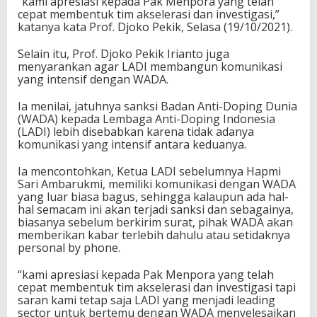
“kami apresiasi kepada Pak Menpora yang telah
a
cepat membentuk tim akselerasi dan investigasi,”
l
katanya kata Prof. Djoko Pekik, Selasa (19/10/2021).
i
A
Selain itu, Prof. Djoko Pekik Irianto juga
t
menyarankan agar LADI membangun komunikasi
a
yang intensif dengan WADA.
s
i
Ia menilai, jatuhnya sanksi Badan Anti-Doping Dunia
S
(WADA) kepada Lembaga Anti-Doping Indonesia
a
(LADI) lebih disebabkan karena tidak adanya
n
komunikasi yang intensif antara keduanya.
k
s
Ia mencontohkan, Ketua LADI sebelumnya Hapmi
i
Sari Ambarukmi, memiliki komunikasi dengan WADA
W
yang luar biasa bagus, sehingga kalaupun ada hal-
A
hal semacam ini akan terjadi sanksi dan sebagainya,
D
biasanya sebelum berkirim surat, pihak WADA akan
A
memberikan kabar terlebih dahulu atau setidaknya
personal by phone.
“kami apresiasi kepada Pak Menpora yang telah
cepat membentuk tim akselerasi dan investigasi tapi
saran kami tetap saja LADI yang menjadi leading
sector untuk bertemu dengan WADA menyelesaikan