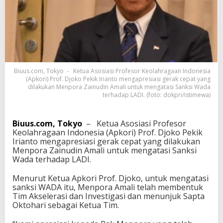
k
a
h
C
e
p
a
t
Biuus.com, Tokyo - Ketua Asosiasi Profesor Keolahragaan Indonesia
M
(Apkori) Prof. Djoko Pekik Irianto mengapresiasi gerak cepat yang
e
dilakukan Menpora Zainudin Amali untuk mengatasi Sanksi Wada
n
terhadap LADI. (foto: dokpri/istimewa)
p
o
r
Biuus.com, Tokyo
– Ketua Asosiasi Profesor
a
Keolahragaan Indonesia (Apkori) Prof. Djoko Pekik
Z
Irianto mengapresiasi gerak cepat yang dilakukan
a
Menpora Zainudin Amali untuk mengatasi Sanksi
i
Wada terhadap LADI.
n
u
Menurut Ketua Apkori Prof. Djoko, untuk mengatasi
d
sanksi WADA itu, Menpora Amali telah membentuk
i
Tim Akselerasi dan Investigasi dan menunjuk Sapta
n
Oktohari sebagai Ketua Tim.
A
m