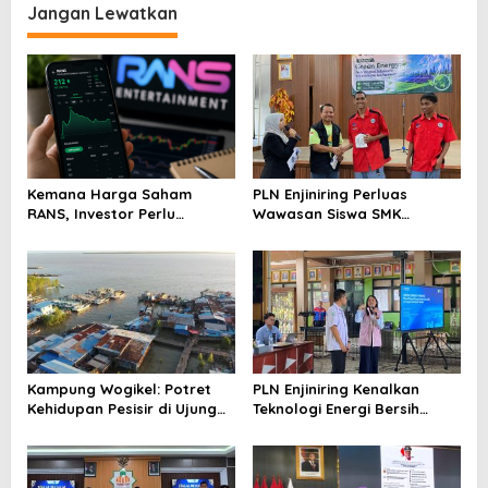
Dunia U-20
ASEAN 2023
Jangan Lewatkan
Kemana Harga Saham
PLN Enjiniring Perluas
RANS, Investor Perlu
Wawasan Siswa SMK
Cermati Fundamental dan
tentang Tantangan
Menghindari Spekulasi
Perubahan Iklim
Berlebihan
Kampung Wogikel: Potret
PLN Enjiniring Kenalkan
Kehidupan Pesisir di Ujung
Teknologi Energi Bersih
Selatan Papua yang
kepada Pelajar Jakarta
Bertahan di Tengah
Keterbatasan