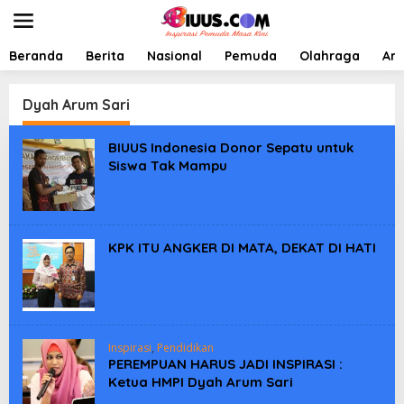
L
e
w
a
Beranda
Berita
Nasional
Pemuda
Olahraga
Art
t
i
k
Dyah Arum Sari
e
k
BIUUS Indonesia Donor Sepatu untuk
o
Siswa Tak Mampu
n
t
e
n
KPK ITU ANGKER DI MATA, DEKAT DI HATI
Inspirasi
,
Pendidikan
PEREMPUAN HARUS JADI INSPIRASI :
Ketua HMPI Dyah Arum Sari